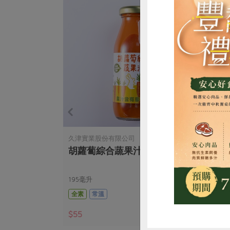
惜
久津實業股份有限公司
馥聚
0ml
胡蘿蔔綜合蔬果汁-195cc
亞
195毫升
250
全素
常溫
全素
$55
$90