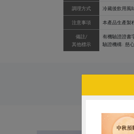
調理方式
冷藏後飲用風
注意事項
本產品生產製
備註/
有機驗證證書字號:
其他標示
驗證機構: 慈