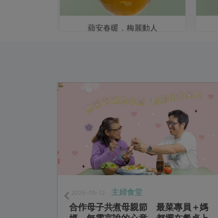
茶
蘋安春暖．梅麗動人
主婦食堂
2026-05-12
作社蜜蘋果
合作母子共煮母親節 最菜專員＋媽