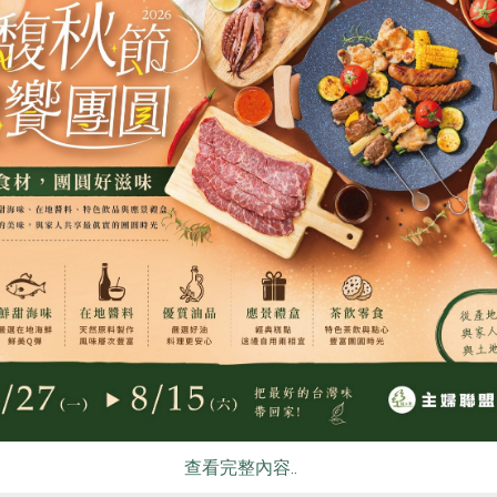
食
RPET
食譜
減硝酸鹽
雞蛋
食安
共同
有限公司
馥聚有限公司
美尼亞紅石榴汁
亞美尼亞沙棘水蜜桃蘋果
毫升
250毫升
常溫
全素
常溫
$90
查看完整內容..
暫無庫存
暫