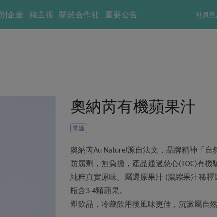
別企畫
綠主張
關於合作社
重要公告
社員登
奧納芮有機蘋果汁
常溫
奧納芮
源自法文，品牌精神「自
Au Naturel
防腐劑，無負擔，產品通過慈心
有機
(TOC)
純粹真實原味。屬還原果汁
濃縮果汁稀釋
(
瓶含
顆蘋果。
3-4
即飲品，冷藏飲用後風味更佳，沉澱屬自