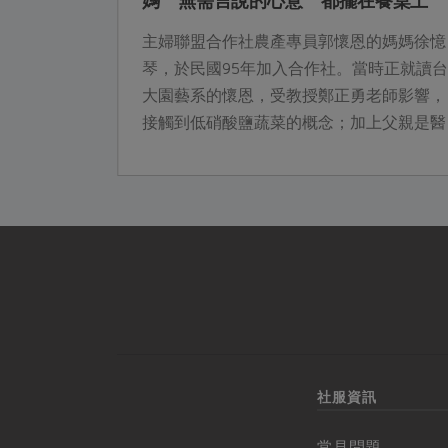
媽 無需言說的心意 都擺在餐桌上
季初期，社
主婦聯盟合作社農產專員郭懷恩的媽媽徐憶
果。其中台
琴，於民國95年加入合作社。當時正就讀台
其實他從小
大園藝系的懷恩，受教授鄭正勇老師影響，
職投入種植
接觸到低硝酸鹽蔬菜的概念；加上父親是醫
的耕作理
生，對健康格外重視，在都市生活型態中，
的方式，與
合作社成為他們取得安心食材的重要管道，
心、健康的
讓一家人開始重視飲食與農業之間的關係，
使家庭對飲食來源更加安心。
社服資訊
常見問題