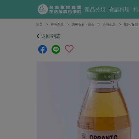
產品分類
食譜料理
特
首頁
所有產品
調理食材・點心
沖泡飲品
果汁/飲品
返回列表