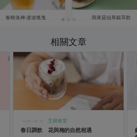
春映洛神‧凌波搖曳
雨來菇仙草銀耳飲
相關文章
主婦食堂
2026-04-30
春日調飲 花與梅的自然相遇