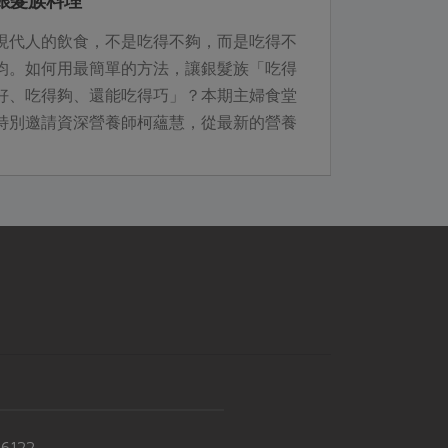
銀髮族料理
現代人的飲食，不是吃得不夠，而是吃得不
均。如何用最簡單的方法，讓銀髮族「吃得
好、吃得夠、還能吃得巧」？本期主婦食堂
特別邀請資深營養師柯蘊慧，從最新的營養
調查出發，設計以「飲品」為主的早餐與下
午點心，幫銀髮族補足常見的營養缺口。
-6122