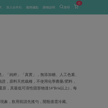
0
入
加入合作社
服務據點
購物說明
搜尋
然」「純粹」「真實」，無添加糖、人工色素、
驗證，原料天然栽種，不使用化學農藥
肥料，
/
還原，其最低可溶性固形物達
°
以上)，每
14
Brix
然現象，飲用前請先搖勻，開瓶後需冷藏。