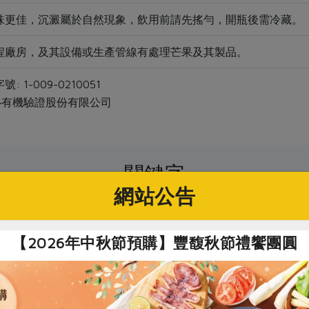
味更佳，沉澱屬於自然現象，飲用前請先搖勻，開瓶後需冷藏。
程廠房，及其設備或生產管線有處理芒果及其製品。
 1-009-0210051
心有機驗證股份有限公司
關鍵字
網站公告
# 果汁
# 飲品
# 蘋果
【2026年中秋節預購】豐馥秋節禮饗團圓
你可能有興趣的產品