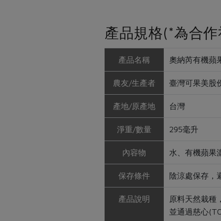
產品規格(*為合作
產品名稱
奧納芮有機蘋
農友/生產者
臺灣可果美股
產地/原產地
台灣
淨重/數量
295毫升
內容物
水、有機蘋果
保存條件
陰涼處保存，避
產品說明
原料天然栽種
並通過慈心(T