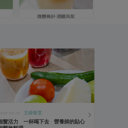
微醺梅好‧酒釀烏龍
主婦食堂
2025-09-08
銀髮活力 一杯喝下去 營養師的貼心