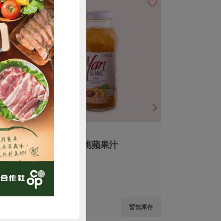
購買
馥聚有限公司
汁
亞美尼亞杏桃蘋果汁
250毫升
全素
常溫
$90
無庫存
暫無庫存