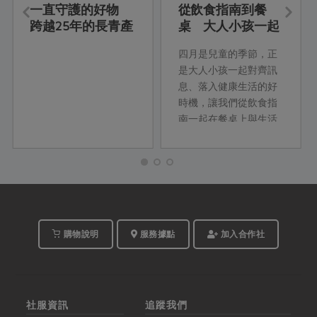
一直守護的好物
從飲食指南到餐
跨越25年的長青產
桌 大人小孩一起
品
練習的新健康飲食
四月是兒童的季節，正
是大人小孩一起對齊訊
息、落入健康生活的好
時機，讓我們從飲食指
南一起在餐桌上與生活
裡練習！
購物說明
服務據點
加入合作社
社服資訊
追蹤我們