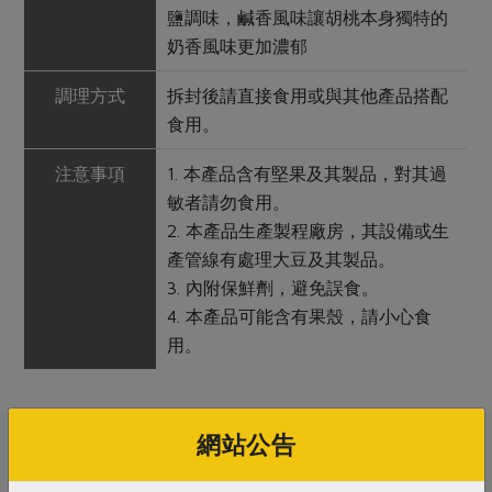
鹽調味，鹹香風味讓胡桃本身獨特的
奶香風味更加濃郁
調理方式
拆封後請直接食用或與其他產品搭配
食用。
注意事項
1. 本產品含有堅果及其製品，對其過
敏者請勿食用。
2. 本產品生產製程廠房，其設備或生
產管線有處理大豆及其製品。
3. 內附保鮮劑，避免誤食。
4. 本產品可能含有果殼，請小心食
用。
網站公告
關鍵字