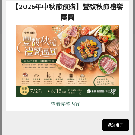
# 胡桃
# 葡萄乾
# 零食
# 核桃
【2026年中秋節預購】豐馥秋節禮饗
團圓
# 堅果
你可能有興趣的產品
惜食
RPET
食譜
減硝酸鹽
雞蛋
食安
共同購買
查看完整內容..
我知道了
樹窩行銷股份有限公司
寶綠食品行
楓糖胡桃-150g/包
核桃果子-150g