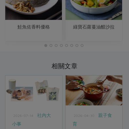
鮭魚佐香料優格
綠寶石蘿蔓油醋沙拉
相關文章
社內大
親子食
2026-07-14
2026-04-30
小事
育