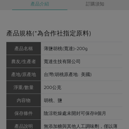
產品介紹
訂購須知
產品規格(*為合作社指定原料)
產品名稱
薄鹽胡桃(寬達)-200g
農友/生產者
寬達生技有限公司
產地/原產地
台灣(胡桃原產地: 美國)
淨重/數量
200公克
內容物
胡桃、鹽
保存條件
陰涼乾燥處未開封可保存8個月
產品說明
無添加糖與其他人工調味劑，僅以薄