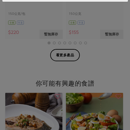
150公克/包
150公克
全素
常溫
全素
常溫
$220
$155
暫無庫存
暫無庫存
看更多產品
你可能有興趣的食譜