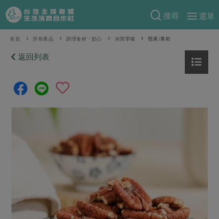
搜尋
選單
產品分類
首頁
所有產品
調理食材・點心
休閒零嘴
堅果/果乾
當季蔬果
返回列表
食譜料理
一籃菜
當令水果
食材
特別企畫
芽苗類
蕈菇類
米食
預購活動
綠主張
辛香料類
麵食
把最好的台灣味帶回家！
觀點文章
關於合作社
肉食
奶蛋豆・五穀
防災用品預購圓滿結束
主婦食堂
一籃菜真心話
海鮮
蛋
乳製品
認識合作社
重要公告
2026年端午節預購圓滿結束
社內大小事
合作聯合國
常備菜
豆製品
米麵雜糧
關於我們
更多預購活動
產品故事
生活提案
蔬食
合作社組織
肉品・水產
樂齡生活
親子食育
蛋料理
當季產品
員工與求才