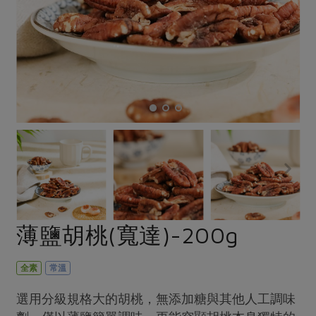
畜產肉類
水產
廚房瑜伽
合作25-經典快閃最後一週
水畜加工品
料理方式
產品檢驗
合作25-精選產品第四彈
關注議題
烘焙．點心
自主把關
合作25-精選產品第三彈
調理食材・點心
減硝酸鹽
惜食
醬料
檢驗報告
更多當季產品
調味醬料/南北貨
烘焙
非基改運動
支持本土農糧
湯品．鍋物
硝酸鹽檢驗
休閒零嘴
沖泡飲品
廢核運動
能源議題
漬物
議題活動
保健食品
減添加物
減塑減廢
涼拌沙拉
社員權益
主婦聯盟X樂齡網特約優惠案
公益金
食農教育
飲品
居家好物
合作社法規
30%rPET紅烏龍茶
更多議題
美妝保養
個人清潔
社務專區
2024農業發展計畫年度報告
薄鹽胡桃(寬達)-200g
主題食譜
生活者e週報
家庭清潔
織品
選舉專區
更多議題活動
異國料理
日用品
圖書禮品
全素
常溫
綠主張月刊
年菜食譜
防災用品
最新消息
把最好的台灣味帶回家！
選用分級規格大的胡桃，無添加糖與其他人工調味
典藏閱覽室
養身食補