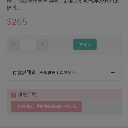
劑，僅以薄鹽簡單調味，更能突顯胡桃本身獨特的
媒體報導
最新產品
奶香。
節慶大餐
下載專區
$265
優惠專區
高麗菜海鮮煎餅
地區活動
素食專區
社務會議
地區活動
加入
樂齡友善
活動報下載
付款與運送
（全區供應 | 常溫配送）
優惠活動
【8月限定】薄鹽胡桃優惠價240元/包