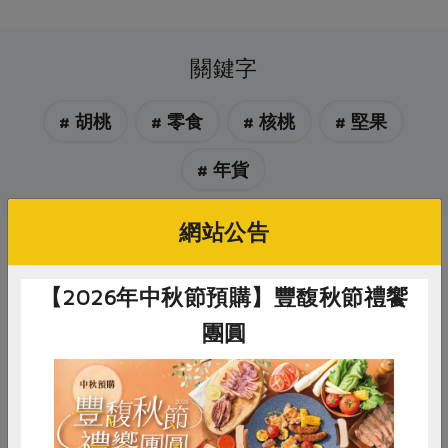
關鍵字
# 胡桃
# 零食
# 核桃
# 堅果
# 年貨
網站公告
你可能有興趣的產品
【2026年中秋節預購】豐馥秋節禮饗
團圓