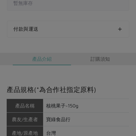
媒體報導
暫無庫存
最新產品
節慶大餐
下載專區
優惠專區
高麗菜海鮮煎餅
付款與運送
地區活動
素食專區
社務會議
地區活動
樂齡友善
活動報下載
產品介紹
訂購須知
產品規格(*為合作社指定原料)
產品名稱
核桃果子-150g
農友/生產者
寶綠食品行
產地/原產地
台灣