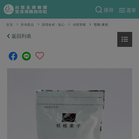
搜尋
選單
產品分類
首頁
所有產品
調理食材・點心
休閒零嘴
堅果/果乾
當季蔬果
返回列表
食譜料理
一籃菜
當令水果
食材
特別企畫
芽苗類
蕈菇類
米食
預購活動
綠主張
辛香料類
麵食
把最好的台灣味帶回家！
觀點文章
關於合作社
肉食
奶蛋豆・五穀
防災用品預購圓滿結束
主婦食堂
一籃菜真心話
海鮮
蛋
乳製品
認識合作社
重要公告
2026年端午節預購圓滿結束
社內大小事
合作聯合國
常備菜
豆製品
米麵雜糧
關於我們
更多預購活動
產品故事
生活提案
蔬食
合作社組織
肉品・水產
樂齡生活
親子食育
蛋料理
當季產品
員工與求才