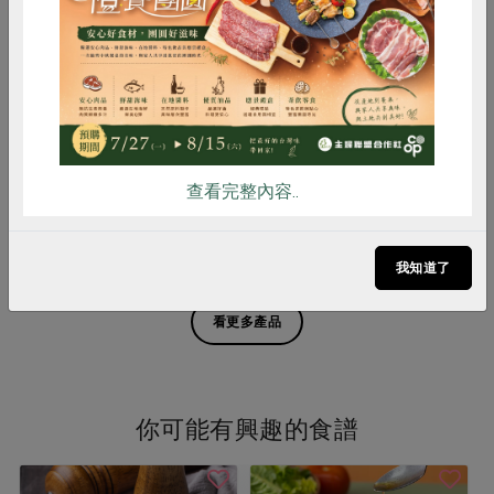
惜食
RPET
食譜
減硝酸鹽
雞蛋
食安
共同購買
寬達生技有限公司
樹窩行銷股份有限公司
克
薄鹽胡桃(寬達)-200g
楓糖胡桃-150g/包
200公克
150公克/包
查看完整內容..
全素
常溫
全素
常溫
$265
$220
暫無庫存
我知道了
看更多產品
你可能有興趣的食譜