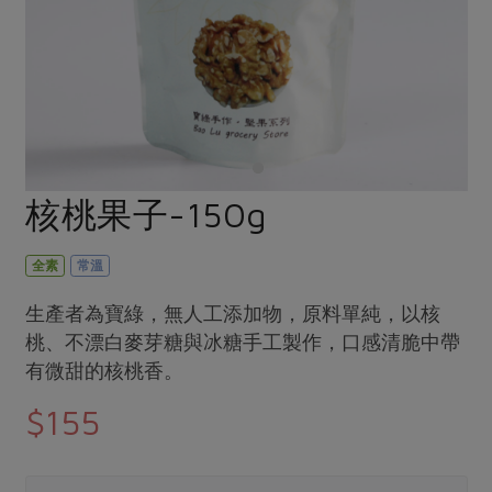
畜產肉類
水產
廚房瑜伽
合作25-經典快閃最後一週
水畜加工品
料理方式
產品檢驗
合作25-精選產品第四彈
關注議題
烘焙．點心
自主把關
合作25-精選產品第三彈
調理食材・點心
減硝酸鹽
惜食
醬料
檢驗報告
更多當季產品
調味醬料/南北貨
烘焙
非基改運動
支持本土農糧
湯品．鍋物
硝酸鹽檢驗
休閒零嘴
沖泡飲品
廢核運動
能源議題
核桃果子-150g
漬物
議題活動
保健食品
減添加物
減塑減廢
涼拌沙拉
社員權益
主婦聯盟X樂齡網特約優惠案
全素
常溫
公益金
食農教育
飲品
居家好物
合作社法規
30%rPET紅烏龍茶
更多議題
生產者為寶綠，無人工添加物，原料單純，以核
美妝保養
個人清潔
社務專區
桃、不漂白麥芽糖與冰糖手工製作，口感清脆中帶
2024農業發展計畫年度報告
主題食譜
有微甜的核桃香。
生活者e週報
家庭清潔
織品
選舉專區
更多議題活動
異國料理
$155
日用品
圖書禮品
綠主張月刊
年菜食譜
防災用品
最新消息
把最好的台灣味帶回家！
典藏閱覽室
養身食補