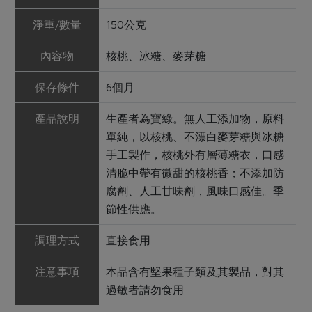
淨重/數量
150公克
內容物
核桃、冰糖、麥芽糖
保存條件
6個月
產品說明
生產者為寶綠。無人工添加物，原料
單純，以核桃、不漂白麥芽糖與冰糖
手工製作，核桃外有層薄糖衣，口感
清脆中帶有微甜的核桃香；不添加防
腐劑、人工甘味劑，風味口感佳。季
節性供應。
調理方式
直接食用
注意事項
本品含有堅果種子類及其製品，對其
過敏者請勿食用