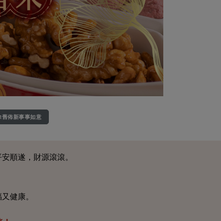
除舊佈新事事如意
平安順遂，財源滾滾。
福又健康。