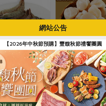
網站公告
【2026年中秋節預購】豐馥秋節禮饗團圓
撈急速冷凍新鮮美味
風味鮮美進口不解凍
1/19起優惠
1/26起
限量供應
加入
加入
點此介紹
點此介紹
甜甜蜜蜜好運攏來