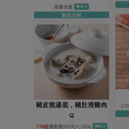
限量供應
加入
點此介紹
豬皮熬湯底，豬肚滑雞肉
27
Q
1/19起
優惠價350元/1,200g
加入