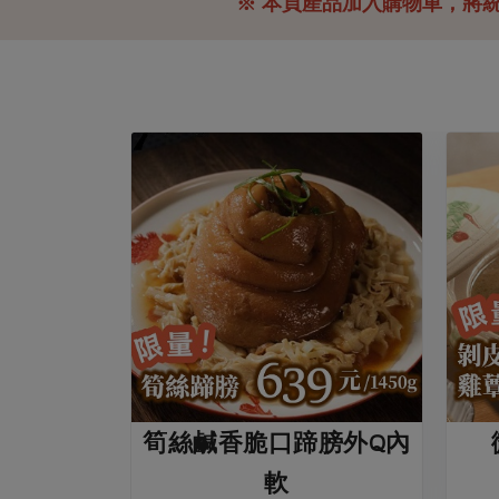
※ 本頁產品加入購物車，將
筍絲鹹香脆口蹄膀外Q內
軟