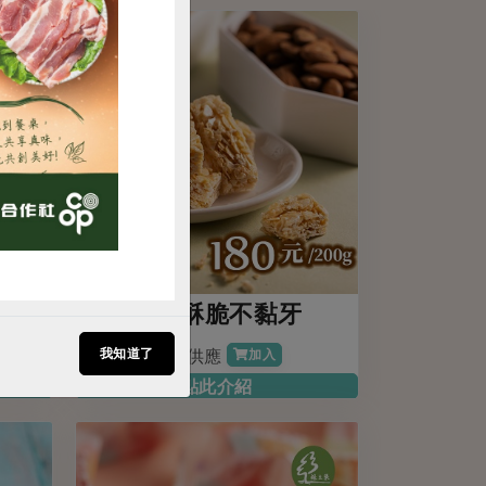
購買
桃香
口感酥脆不黏牙
我知道了
季節供應
加入
點此介紹