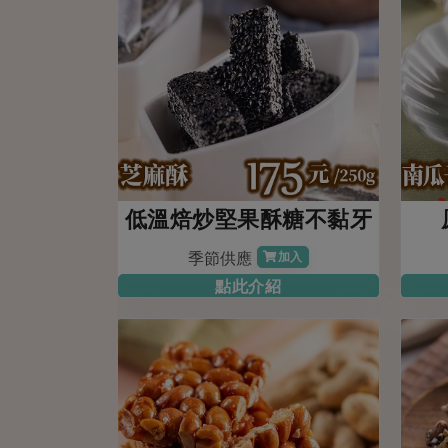
低溫焙炒堅果酥糖不黏牙
季節供應
加入
點此介紹