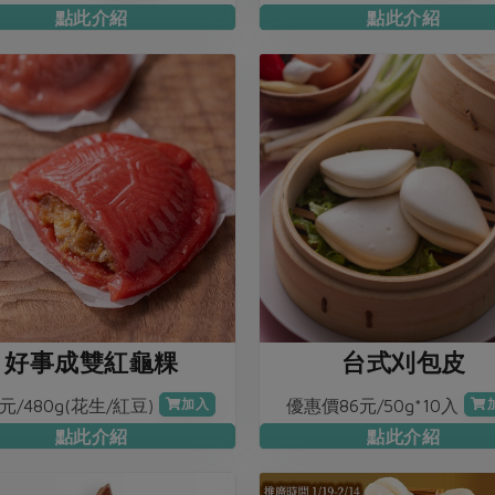
點此介紹
點此介紹
好事成雙紅龜粿
台式刈包皮
0元/480g(花生/紅豆)
優惠價86元/50g*10入
加入
點此介紹
點此介紹