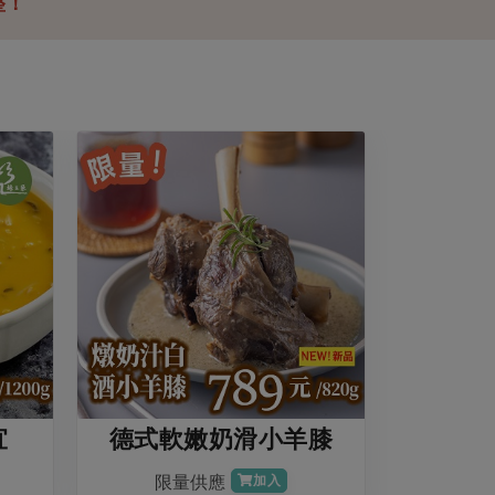
整！
宜
德式軟嫩奶滑小羊膝
限量供應
加入