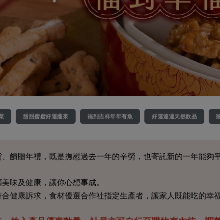
菜
甜甜蜜蜜好運攏來
福到吉祥年年有魚
好運連連天然飲品
貨、饋贈年禮，既是撫慰過去一年的辛勞，也寄託新的一年能夠
顧美味及健康，讓你心想事成。
符合健康訴求，食材優選合作社指定生產者，讓家人既能吃的幸