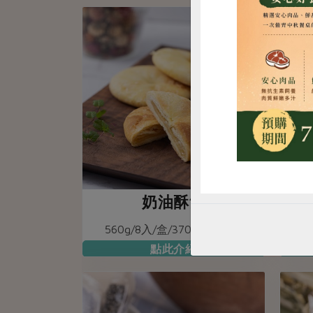
惜
奶油酥餅
腰
560g/8入/盒/370元
加入
點此介紹