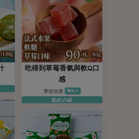
汁
吃得到草莓香氣與軟Q口
感
季節供應
加入
點此介紹