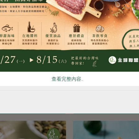
食
RPET
食譜
減硝酸鹽
雞蛋
食安
共同
查看完整內容..
果香脆帶有淡淡鹽味
口感清脆帶微甜核
季節供應
季節供應
加入
加入
點此介紹
點此介紹