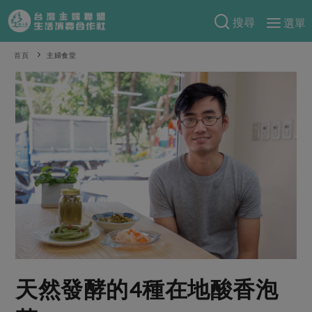
搜尋
選單
產品分類
首頁
主婦食堂
當季蔬果
食譜料理
一籃菜
當令水果
食材
特別企畫
芽苗類
蕈菇類
米食
預購活動
綠主張
辛香料類
麵食
把最好的台灣味帶回家！
觀點文章
關於合作社
肉食
奶蛋豆・五穀
防災用品預購圓滿結束
主婦食堂
一籃菜真心話
海鮮
蛋
乳製品
認識合作社
重要公告
2026年端午節預購圓滿結束
社內大小事
合作聯合國
常備菜
豆製品
米麵雜糧
關於我們
更多預購活動
產品故事
生活提案
蔬食
合作社組織
天然發酵的4種在地酸香泡
肉品・水產
樂齡生活
親子食育
蛋料理
當季產品
員工與求才