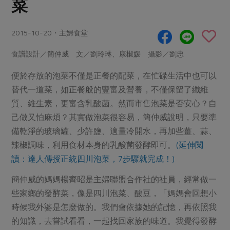
菜
畜產肉類
水產
廚房瑜伽
合作25-經典快閃最後一週
水畜加工品
料理方式
產品檢驗
合作25-精選產品第四彈
2015-10-20・主婦食堂
關注議題
烘焙．點心
自主把關
合作25-精選產品第三彈
調理食材・點心
減硝酸鹽
惜食
食譜設計／簡仲威 文／劉玲琳、康椒媛 攝影／劉忠
醬料
檢驗報告
更多當季產品
調味醬料/南北貨
烘焙
非基改運動
支持本土農糧
便於存放的泡菜不僅是正餐的配菜，在忙碌生活中也可以
湯品．鍋物
硝酸鹽檢驗
休閒零嘴
沖泡飲品
替代一道菜，如正餐般的豐富及營養，不僅保留了纖維
廢核運動
能源議題
漬物
質、維生素，更富含乳酸菌。然而市售泡菜是否安心？自
議題活動
保健食品
減添加物
減塑減廢
涼拌沙拉
己做又怕麻煩？其實做泡菜很容易，簡仲威說明，只要準
社員權益
主婦聯盟X樂齡網特約優惠案
公益金
食農教育
備乾淨的玻璃罐、少許鹽、適量冷開水，再加些薑、蒜、
飲品
居家好物
合作社法規
30%rPET紅烏龍茶
辣椒調味，利用食材本身的乳酸菌發酵即可。
(延伸閱
更多議題
美妝保養
個人清潔
讀：達人傳授正統四川泡菜，7步驟就完成！)
社務專區
2024農業發展計畫年度報告
主題食譜
生活者e週報
家庭清潔
織品
選舉專區
更多議題活動
簡仲威的媽媽楊齊昭是主婦聯盟合作社的社員，經常做一
異國料理
些家鄉的發酵菜，像是四川泡菜、酸豆，「媽媽會回想小
日用品
圖書禮品
綠主張月刊
年菜食譜
時候我外婆是怎麼做的。我們會依據她的記憶，再依照我
防災用品
最新消息
把最好的台灣味帶回家！
的知識，去嘗試看看，一起找回家族的味道。我覺得發酵
典藏閱覽室
養身食補