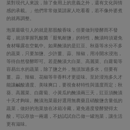
媒體報導
菜對現代人來說，除了食用上的意義之外，還有文化與情
最新產品
節慶大餐
感的承載。」他們常常做菜請家人吃看看，若不像外婆煮
下載專區
的就再調整。
優惠專區
高麗菜海鮮煎餅
泡菜最吸引人的就是那股酸香味，但要做到發酵而不發
地區活動
素食專區
霉，就須掌握乳酸菌「厭氧耐鹽」的特性，醃漬時須避免
社務會議
地區活動
食材曝露在空氣中。如果醃漬的是豇豆、秋葵等水分不多
樂齡友善
活動報下載
的蔬菜，只要加鹽、少許薑、蒜、辣椒，用冷開水浸泡，
等待自然發酵即可。若是醃漬大白菜、高麗菜、白蘿蔔等
容易出水的蔬菜，除了鹽之外，無須加過多水，但要有
薑、蒜、辣椒、花椒等辛香料才更提味。至於浸泡多久才
能讓鹹酸適度、美味爽口，要視食材特性與溫度而定；秋
葵、高麗菜、白蘿蔔、小黃瓜約醃漬兩三天，豇豆須醃漬
十天才夠味。醃漬泡菜最好選用無農藥且硝酸鹽含量低的
蔬菜，做好的泡菜放在冰箱冷藏，避免過度發酵變得太
酸，可以存放一兩週，不妨試試自己做一罐泡菜，讓生活
更有滋味。