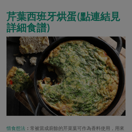
芹葉西班牙烘蛋
(點連結見
詳細食譜)
惜食想法
：
常被當成廚餘的芹菜葉可作為香料使用，用來