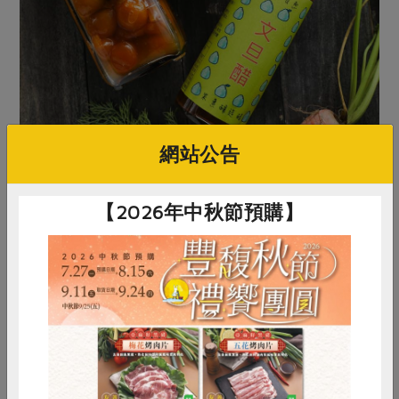
網站公告
兩人用墨西哥辣椒、文旦果肉、洛神葵、金桔、金棗等做成保
【2026年中秋節預購】
存食，可延長作物保存期限，也可為料理增添風味層次。
她們一邊說著現在的生活，一邊聊到過去拜訪許多日本麵
包店都位於人跡罕至的郊區，隱隱帶給她們靈光和希望，
也期許未來有更多能量，發展麵包餐食，為所支持的理念
開展出可持續的商業模式。
註１
把農作物就地翻耕犁除。
惜食
RPET
食譜
減硝酸鹽