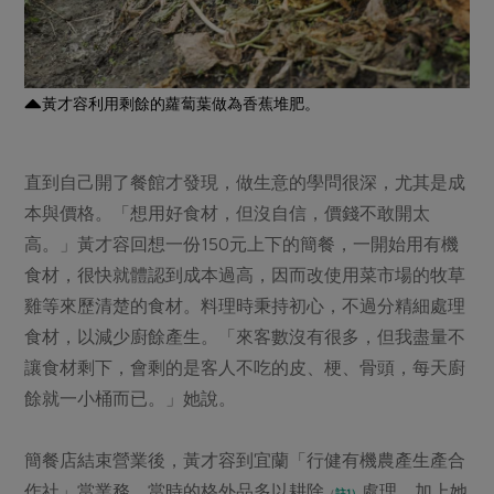
黃才容利用剩餘的蘿蔔葉做為香蕉堆肥。
直到自己開了餐館才發現，做生意的學問很深，尤其是成
本與價格。「想用好食材，但沒自信，價錢不敢開太
高。」黃才容回想一份150元上下的簡餐，一開始用有機
食材，很快就體認到成本過高，因而改使用菜市場的牧草
雞等來歷清楚的食材。料理時秉持初心，不過分精細處理
食材，以減少廚餘產生。「來客數沒有很多，但我盡量不
讓食材剩下，會剩的是客人不吃的皮、梗、骨頭，每天廚
餘就一小桶而已。」她說。
簡餐店結束營業後，黃才容到宜蘭「行健有機農產生產合
作社」當業務，當時的格外品多以耕除
處理，加上她
（
註1）