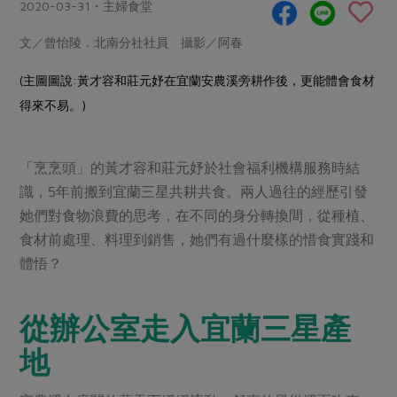
畜產肉類
水產
2020-03-31・主婦食堂
廚房瑜伽
合作25-經典快閃最後一週
水畜加工品
料理方式
文／曾怡陵．北南分社社員 攝影／阿春
產品檢驗
合作25-精選產品第四彈
關注議題
烘焙．點心
(主圖圖說:黃才容和莊元妤在宜蘭安農溪旁耕作後，更能體會食材
自主把關
合作25-精選產品第三彈
調理食材・點心
減硝酸鹽
惜食
醬料
得來不易。)
檢驗報告
更多當季產品
調味醬料/南北貨
烘焙
非基改運動
支持本土農糧
湯品．鍋物
硝酸鹽檢驗
休閒零嘴
沖泡飲品
廢核運動
能源議題
漬物
「烹烹頭」的黃才容和莊元妤於社會福利機構服務時結
議題活動
保健食品
減添加物
減塑減廢
識，5年前搬到宜蘭三星共耕共食。兩人過往的經歷引發
涼拌沙拉
社員權益
主婦聯盟X樂齡網特約優惠案
她們對食物浪費的思考，在不同的身分轉換間，從種植、
公益金
食農教育
飲品
居家好物
食材前處理、料理到銷售，她們有過什麼樣的惜食實踐和
合作社法規
30%rPET紅烏龍茶
更多議題
體悟？
美妝保養
個人清潔
社務專區
2024農業發展計畫年度報告
主題食譜
生活者e週報
家庭清潔
織品
選舉專區
更多議題活動
從辦公室走入宜蘭三星產
異國料理
日用品
圖書禮品
綠主張月刊
地
年菜食譜
防災用品
最新消息
把最好的台灣味帶回家！
典藏閱覽室
養身食補