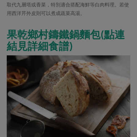
取代九層塔或香菜，特別適合搭配海鮮等白肉料理。若使
用西洋芹外皮則可以煮成蔬菜高湯。
果乾鄉村鑄鐵鍋麵包(點連
結見詳細食譜)