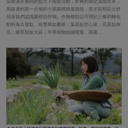
媒體報導
安農溪在廣闊的藍天下緩緩流動，舒爽的風從溪面吹來，
最新產品
節慶大餐
馬路邊約莫一分地的小菜園裡綠葉微顫，黃才容和莊元妤
下載專區
領著我們認識園裡的作物。作物種類以可用於三餐和麵包
優惠專區
餡料為出發點，有漿果如桑椹；葉菜如空心菜；瓜菜如南
高麗菜海鮮煎餅
地區活動
瓜；鱗莖類如大蒜；辛香植物如咖哩葉、蒔蘿。
素食專區
社務會議
地區活動
樂齡友善
活動報下載