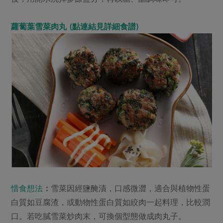
蘿蔔葉雪菜肉丸
(點連結見詳細食譜)
惜食想法
：
雪菜因經鹽醃漬，口感微澀，適合與植物性蛋
白質如豆腐渣，或動物性蛋白質如絞肉一起料理，比較潤
口。若吃膩雪菜炒肉末，可換個型態做成肉丸子。