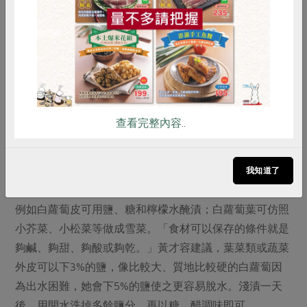
雞蛋
食安
共同購買
減少剩食 在家動手做惜
食料理
（食譜設計／黃才容）
蔬菜的邊邊角角、果皮等都可以運用於料理。黃才容說，
以玉米筍為例，煮前可以將玉米鬚卸下煮茶，煮完玉米筍
查看完整內容..
的水帶有甜味，久煮後可以當濃縮高湯冷凍貯存，需要用
時再稀釋，加入洋蔥、菇類等，滋味就非常豐富。
我知道了
此外，一般會丟棄的蔬菜外皮、葉子也可以做成醃漬物。
例如白蘿蔔皮可用鹽、糖和檸檬水醃漬；白蘿蔔葉可仿照
小芥菜、小松菜等做成雪菜。「食材可以保存的條件就是
夠鹹、夠甜、夠酸或夠乾。」黃才容建議，葉菜類或蔬菜
外皮可以下3%的鹽，像比較大、質地比較硬的白蘿蔔因
為出水困難，她會下5%的鹽使之更容易脫水。淺漬一天
後，用開水洗掉多餘鹽分，再以糖、醋調味即可。