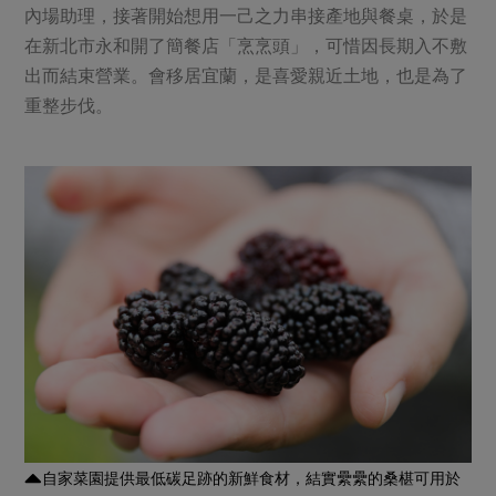
內場助理，接著開始想用一己之力串接產地與餐桌，於是
在新北市永和開了簡餐店「烹烹頭」，可惜因長期入不敷
出而結束營業。會移居宜蘭，是喜愛親近土地，也是為了
重整步伐。
自家菜園提供最低碳足跡的新鮮食材，結實纍纍的桑椹可用於