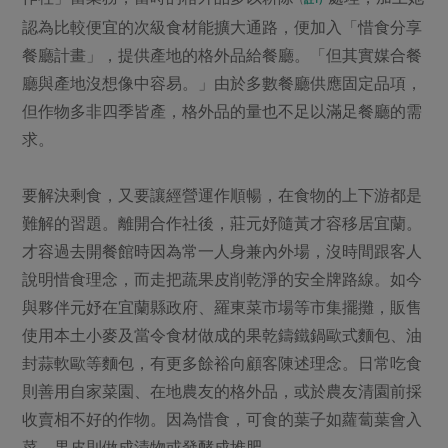
認為比較便宜的次級食材能擴大通路，便加入「惜食分享
餐廳計畫」，提供產地的格外品給餐廳。「但其實媒合餐
廳與產地沒想像中容易。」由於多數餐廳供應固定品項，
但作物多非四季皆產，格外品的量也不足以滿足餐廳的需
求。
要解決剩食，又要讓經營運作順暢，在食物的上下游都是
難解的習題。離開合作社後，莊元妤隨黃才容移居宜蘭。
才容過去開餐館時因為常一人身兼內外場，沒時間跟客人
說明惜食理念，而走把蔬果皮削乾淨的安全牌路線。如今
與夥伴元妤在宜蘭縣政府、羅東菜市場等市集擺攤，販售
使用本土小麥及當令食材做成的果乾鑄鐵鍋歐式麵包、油
封蒜軟歐等麵包，有更多餘裕向顧客陳述理念。日常吃食
則善用自家菜園、在地農友的格外品，或於農友清園前採
收賣相不好的作物。因為惜食，可食的葉子如蘿蔔葉會入
菜，果皮則做成漬物或發酵成堆肥。