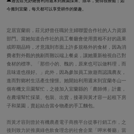
過去莊元妤總會利用週末到農園採果、除草，覺得很療癒；如
今搬到宜蘭，每天都可以享受耕作的樂趣。
定居宜蘭前，莊元妤曾任職於主婦聯盟合作社的人力資源
部門。當她知道合作社的員工餐廳會使用賣相不好的蔬果
或即期品時，才意識到市面上許多規格外的食材，因為消
費者對外觀的挑剔而難以端上餐桌，讓她重新檢視自己對
食材的標準。「那些小的、醜的，原來也可以做料理，而
且味道也很好。」此外，因為參加員工旅遊而認識農友，
進而對鄉村生活產生憧憬。她開始利用週末到宜蘭冬山一
個有機文旦園幫忙，之後加入宜蘭縣的「農師傅」計畫，
在農場幫忙採菜、包裝、出貨，接著與黃才容一起租下房
子和菜園，賣起結合當令物產的手工麵包。
而黃才容則曾於有機農產電子商務平台從事行銷工作，之
後到致力於推廣綠色飲食理念的社會企業「呷米餐廳」當