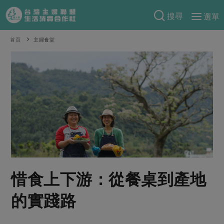
搜尋
選單
產品分類
首頁
主婦食堂
當季蔬果
食譜料理
一籃菜
當令水果
食材
特別企畫
芽苗類
蕈菇類
米食
預購活動
綠主張
辛香料類
麵食
把最好的台灣味帶回家！
觀點文章
關於合作社
肉食
奶蛋豆・五穀
防災用品預購圓滿結束
主婦食堂
一籃菜真心話
海鮮
蛋
乳製品
認識合作社
重要公告
2026年端午節預購圓滿結束
惜食上下游：從餐桌到產地
社內大小事
合作聯合國
常備菜
豆製品
米麵雜糧
關於我們
更多預購活動
產品故事
生活提案
蔬食
的實踐路
合作社組織
肉品・水產
樂齡生活
親子食育
蛋料理
當季產品
員工與求才