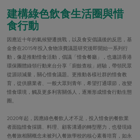
媒體報導
最新產品
節慶大餐
建構綠色飲食生活圈與惜
下載專區
優惠專區
食行動
高麗菜海鮮煎餅
地區活動
素食專區
因應近十年的氣候變遷挑戰，以及食安倡議後的反思，基
社務會議
地區活動
金會在2015年投入食物浪費議題研究後即開始一系列行
樂齡友善
活動報下載
動，像是推動惜食活動，倡議「惜食餐廳」，也邀請香港
環保團體綠領行動來台分享「廚餘查核」經驗，帶領民眾
從源頭減量，關心惜食議題。更推動各樣社群的惜食教
育，從供膳業者、一般大眾到青年，希望打通環節，改變
惜食環境，觸及更多利害關係人，逐漸形成惜食行動生態
圈。
2020年起，因應綠色餐飲人才不足，投入惜食的餐飲業
者面臨惜食採購、料理、顧客溝通的轉型壓力，也發現綠
色餐旅相關概念未被列入餐旅學校的核心素養培育，如永