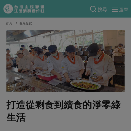
搜尋
選單
產品分類
首頁
生活提案
當季蔬果
食譜料理
一籃菜
當令水果
食材
特別企畫
芽苗類
蕈菇類
米食
預購活動
綠主張
辛香料類
麵食
把最好的台灣味帶回家！
觀點文章
關於合作社
肉食
奶蛋豆・五穀
防災用品預購圓滿結束
主婦食堂
一籃菜真心話
海鮮
蛋
乳製品
認識合作社
重要公告
2026年端午節預購圓滿結束
社內大小事
合作聯合國
打造從剩食到續食的淨零綠
常備菜
豆製品
米麵雜糧
關於我們
更多預購活動
產品故事
生活提案
蔬食
生活
合作社組織
肉品・水產
樂齡生活
親子食育
蛋料理
當季產品
員工與求才