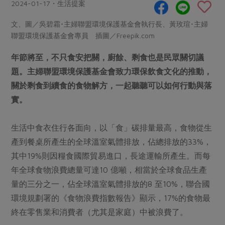
畜產肉類
水產
2024-01-17・生活提案
廚房瑜伽
傳到心坎裡，誠心又澎派
水畜加工品
料理方式
文、圖／吳碧霜･主婦聯盟環境保護基金會執行長、黃玫瑄･主婦
產品檢驗
合作25-經典快閃最後一週
關注議題
聯盟環境保護基金會專員 插圖／Freepik.com
烘焙．點心
自主把關
合作25-精選產品第四彈
調理食材・點心
減硝酸鹽
惜食
年節將至，不只食安把關，廚餘、剩食也是民眾關切議
醬料
檢驗報告
更多當季產品
調味醬料/南北貨
烘焙
非基改運動
支持本土農糧
題。主婦聯盟環境保護基金會致力環保飲食文化的推動，
湯品．鍋物
硝酸鹽檢驗
關於剩食到續食的食物解方，一起聽聽可以如何行動與落
休閒零嘴
沖泡飲品
廢核運動
能源議題
漬物
實。
議題活動
保健食品
減添加物
減塑減廢
涼拌沙拉
社員權益
主婦聯盟X樂齡網特約優惠案
公益金
食農教育
生活中食衣住行各面向，以「食」碳排量最高，食物從生
飲品
居家好物
合作社法規
30%rPET紅烏龍茶
產到餐桌所產生的全球溫室氣體排放，佔總排放的33%，
更多議題
美妝保養
個人清潔
社務專區
其中19%則因糧食國際貿易進口，長途運輸所產生。而每
2024農業發展計畫年度報告
主題食譜
生活者e週報
年全球食物浪費總量可達10 億噸，相當於全球食品生產
家庭清潔
織品
選舉專區
更多議題活動
異國料理
量的三分之一，佔全球溫室氣體排放的8 至10%，聯合國
日用品
圖書禮品
綠主張月刊
環境規劃署的《食物浪費指數報告》顯示，17%的食物最
年菜食譜
防災用品
最新消息
傳到心坎裡，誠心又澎派
終在零售業和消費者（尤其是家庭）中被浪費了。
典藏閱覽室
養身食補