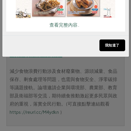
查看完整內容..
2023年邁向淨零新生活論壇
我知道了
剩食到續食的城市解方
減少食物浪費行動涉及食材廢棄物、源頭減量、食品
保存、剩食處理等問題，也需與食物安全、淨零碳排
等議題接軌。論壇邀請企業與環境部、農業部、教育
部及衛福部等交流，期待續食推動激起更多民眾與政
府的重視，落實全民行動。(可直接點擊連結觀看
https://reurl.cc/M4ydkn
)