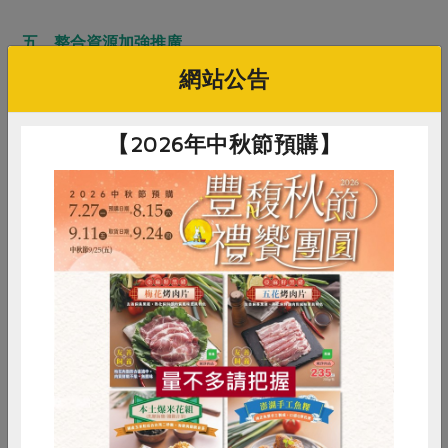
五、整合資源加強推廣
各單位落實惜食行動上需要資訊串聯整合，能增加推廣效
網站公告
益，觸及更多群眾。
【2026年中秋節預購】
台灣的惜食行動行之有年，但仍需持續討論，找出無法推
動的困難，形成行動共識，精進減少食物浪費的行動方
向，期望更多民眾一起響應，突破公部門業務界線，更能
符合目前的環境趨勢，參與者甚至可以將講座、活動等學
習經驗帶回各自的組織、家庭中研討發酵，持續找出適合
自己的剩食到續食解方。
惜食
RPET
食譜
減硝酸鹽
雞蛋
食安
共同購買