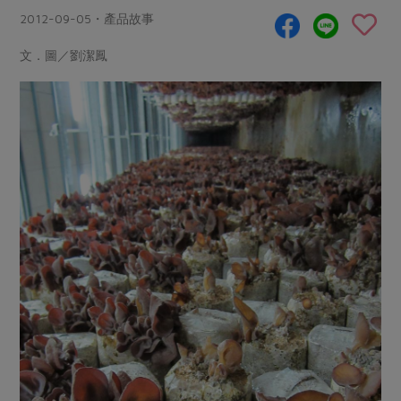
畜產肉類
水產
廚房瑜伽
2012-09-05・產品故事
合作25-經典快閃最後一週
水畜加工品
料理方式
產品檢驗
合作25-精選產品第四彈
文．圖／劉潔鳳
關注議題
烘焙．點心
自主把關
合作25-精選產品第三彈
調理食材・點心
減硝酸鹽
惜食
醬料
檢驗報告
更多當季產品
調味醬料/南北貨
烘焙
非基改運動
支持本土農糧
湯品．鍋物
硝酸鹽檢驗
休閒零嘴
沖泡飲品
廢核運動
能源議題
漬物
議題活動
保健食品
減添加物
減塑減廢
涼拌沙拉
社員權益
主婦聯盟X樂齡網特約優惠案
公益金
食農教育
飲品
居家好物
合作社法規
30%rPET紅烏龍茶
更多議題
美妝保養
個人清潔
社務專區
2024農業發展計畫年度報告
主題食譜
生活者e週報
家庭清潔
織品
選舉專區
更多議題活動
異國料理
日用品
圖書禮品
綠主張月刊
年菜食譜
防災用品
最新消息
把最好的台灣味帶回家！
典藏閱覽室
養身食補