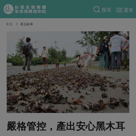
搜尋
選單
產品分類
首頁
產品故事
當季蔬果
食譜料理
一籃菜
當令水果
食材
特別企畫
芽苗類
蕈菇類
米食
預購活動
綠主張
辛香料類
麵食
把最好的台灣味帶回家！
觀點文章
關於合作社
肉食
奶蛋豆・五穀
防災用品預購圓滿結束
主婦食堂
一籃菜真心話
海鮮
蛋
乳製品
認識合作社
重要公告
2026年端午節預購圓滿結束
社內大小事
合作聯合國
常備菜
豆製品
米麵雜糧
關於我們
更多預購活動
產品故事
生活提案
蔬食
合作社組織
嚴格管控，產出安心黑木耳
肉品・水產
樂齡生活
親子食育
蛋料理
當季產品
員工與求才