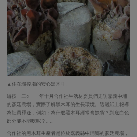
媒體報導
最新產品
節慶大餐
下載專區
優惠專區
高麗菜海鮮煎餅
地區活動
素食專區
社務會議
地區活動
樂齡友善
活動報下載
▲住在環控場的安心黑木耳。
編按：二○一一年十月合作社生活材委員們走訪嘉義中埔
的彥廷農場，實際了解黑木耳的生長環境。透過紙上報導
為社員釋疑，例如：為什麼黑木耳經常會缺貨？到底白色
部分能不能吃呢？……
合作社的黑木耳生產者是位於嘉義縣中埔鄉的彥廷農場，