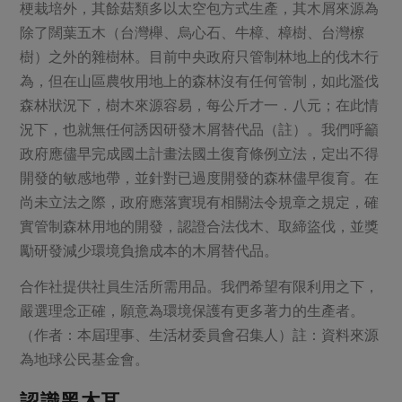
梗栽培外，其餘菇類多以太空包方式生產，其木屑來源為
除了闊葉五木（台灣櫸、烏心石、牛樟、樟樹、台灣檫
樹）之外的雜樹林。目前中央政府只管制林地上的伐木行
為，但在山區農牧用地上的森林沒有任何管制，如此濫伐
森林狀況下，樹木來源容易，每公斤才一．八元；在此情
況下，也就無任何誘因研發木屑替代品（註）。我們呼籲
政府應儘早完成國土計畫法國土復育條例立法，定出不得
開發的敏感地帶，並針對已過度開發的森林儘早復育。在
尚未立法之際，政府應落實現有相關法令規章之規定，確
實管制森林用地的開發，認證合法伐木、取締盜伐，並獎
勵研發減少環境負擔成本的木屑替代品。
合作社提供社員生活所需用品。我們希望有限利用之下，
嚴選理念正確，願意為環境保護有更多著力的生產者。
（作者：本屆理事、生活材委員會召集人）註：資料來源
為地球公民基金會。
認識黑木耳