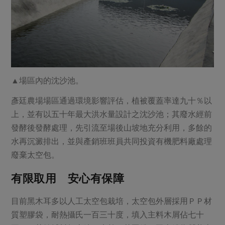
▲場區內的沈沙池。
彥廷農場場區通過環境影響評估，植被覆蓋率達九十％以
上，並有以五十年最大洪水量設計之沈沙池；其廢水經前
發酵後發酵處理，先引流至場後山坡地充分利用，多餘的
水再沉澱排出，並與產銷班班員共同投資有機肥料廠處理
廢棄太空包。
有限取用 安心有保障
目前黑木耳多以人工太空包栽培，太空包外層採用ＰＰ材
質塑膠袋，耐熱攝氏一百三十度，填入主料木屑佔七十