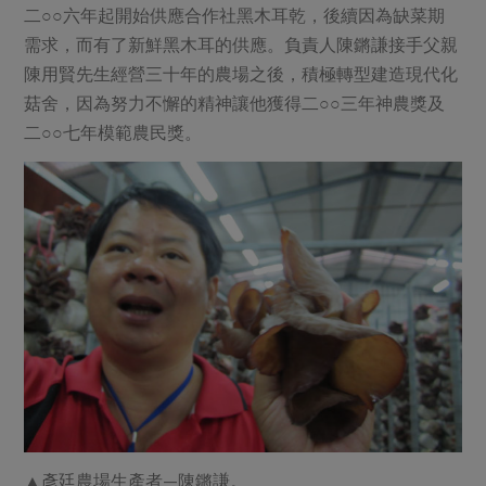
二○○六年起開始供應合作社黑木耳乾，後續因為缺菜期
需求，而有了新鮮黑木耳的供應。負責人陳鏘謙接手父親
陳用賢先生經營三十年的農場之後，積極轉型建造現代化
菇舍，因為努力不懈的精神讓他獲得二○○三年神農獎及
二○○七年模範農民獎。
▲彥廷農場生產者—陳鏘謙。