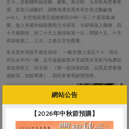
五％，其餘輔料如米糠、麥麩、黃豆粉、玉米粉為營養來
源，並加入碳酸鈣，調整為適合黑木耳生長之酸鹼值
pH6.5。太空包裝填完成後經四小時一百二十度蒸氣滅
菌，放入有紫外線殺菌燈之冷卻室；冷卻後接入菌種，四
十天後開包，於二十天之後採收第一次，間隔十五、十天
再採收第二、三次，之後太空包廢棄。
冬天黑木耳較不易生長時， 一般市價上漲五十％，而合
作社全年均一價，且不論新鮮黑木耳或黑木耳乾均為彥廷
首批採收之「頭水菇」（第一批採收的菇，品質及營養價
值較高，也較厚實），因此常會有缺貨情形。
網站公告
【2026年中秋節預購】