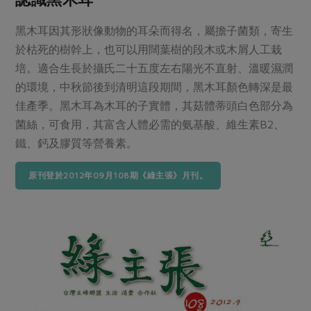
黑木耳因其形狀像動物的耳朵而得名，屬擔子菌類，寄生
於枯死的樹幹上，也可以用闊葉樹的段木或木屑人工栽
培。適合生長於攝氏二十五度左右陽光不直射、溫暖濕潤
的環境，中秋節後到清明這段期間，黑木耳顏色轉深是最
佳產季。黑木耳為木耳的子實體，其菇體蒂頭白色部分為
菌絲，可食用，其富含人體必需的氨基酸、維生素B2、
鐵、鈣及膠質等營養素。
原刊登於2012年09月108期《綠主張》月刊。