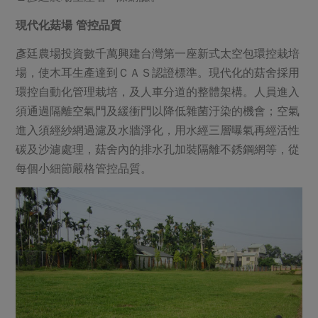
現代化菇場 管控品質
彥廷農場投資數千萬興建台灣第一座新式太空包環控栽培
場，使木耳生產達到ＣＡＳ認證標準。現代化的菇舍採用
環控自動化管理栽培，及人車分道的整體架構。人員進入
須通過隔離空氣門及緩衝門以降低雜菌汙染的機會；空氣
進入須經紗網過濾及水牆淨化，用水經三層曝氣再經活性
碳及沙濾處理，菇舍內的排水孔加裝隔離不銹鋼網等，從
每個小細節嚴格管控品質。