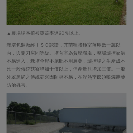
▲農場場區植被覆蓋率達90％以上。
栽培包裝廠經ＩＳＯ認證，其菌種接種室落塵數一萬以
內，與開刀房同等級。培育室為負壓環境，整場環控蚊蟲
不易進入，栽培全程不施肥不用農藥，環控場之生產成本
比一般傳統菇寮增加十倍以上，但產量只增加三倍。一般
外罩黑網之傳統菇寮因防蟲不易，在溼熱季節須噴灑農藥
防治蟲害。