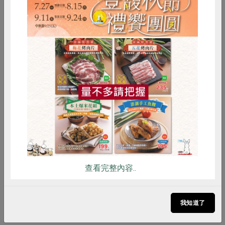
▲傳統曬木耳直接在馬路上曝曬。
惜食
RPET
食譜
減硝酸鹽
雞蛋
食安
共同購買
市面中藥店黑木耳九十五％ 自中國進口，有些用添加物
加工方式製作成白背黑木耳，也有業者以乾黑木耳泡鹼水
加明礬方式冒充新鮮黑木耳。而彥廷農場的新鮮黑木耳採
收至包裝全程不落地，乾黑木耳於防汙染的日曬屋中乾燥
（一般傳統則以露天方式在馬路上曬乾）。合作社黑木耳
除檢驗農藥殘留外，並檢驗重金屬如汞、砷、鉛、鎘等，
查看完整內容..
讓社員食用更安心。
吃菇與生態平衡的拉鋸
我知道了
台灣菇類二○ ○ 七年年產值約七十億，除洋菇、草菇用稻