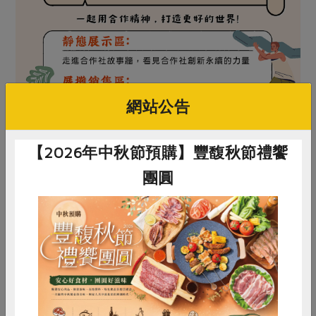
網站公告
【2026年中秋節預購】豐馥秋節禮饗
團圓
惜食
RPET
食譜
減硝酸鹽
雞蛋
食安
共同購買