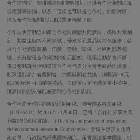
媒體報導
合作諮詢室」安排輔導顧問團駐點，提供合作社相關法規
最新產品
節慶大餐
或經營等諮詢，以及「這樣也可以是合作社」的影片區，
下載專區
播放合作社相關影片讓民眾更輕鬆了解。
優惠專區
高麗菜海鮮煎餅
今年展售活動近40家合作社與團體共同參與，橫跨共築創
地區活動
素食專區
新、共益生態等不同領域，帶來多元展品與特色服務，參
社務會議
地區活動
展合作社涵蓋農產、消費、勞動、環保、社區照顧等領
樂齡友善
活動報下載
域，充分體現合作經濟的多元面貌。現場活動驚喜不斷：
每日整點舞台活動邀請合作社代表分享特色商品與優惠，
觀眾還能參加有獎問答、抽獎與問卷兌換，消費滿500元
或1000元即可抽精美禮品。主辦單位更準備多重小禮物，
讓參與的朋友都能感受到合作社的熱情。
合作社是全球性的自願民間組織。聯合國教科文組織
（UNESCO）於2016年11月30日，已將「合作社分享共同
利益的理念與實踐」（The idea and practice of organizing
shared common interest in Cooperatives）登錄在無形文化遺
產名單。行政院為呼應國際潮流、落實憲法基本國策，特