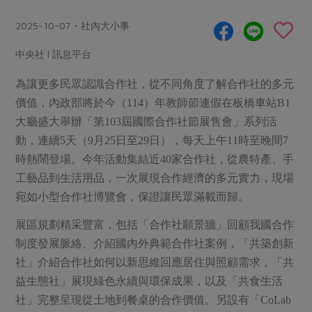
畜產肉類
水產
廚房瑜伽
傳到心坎裡，誠心又澎派
2025-10-07・社內大小事
水畜加工品
料理方式
產品檢驗
合作25-經典快閃最後一週
關注議題
中央社 l 訊息平台
烘焙．點心
自主把關
合作25-精選產品第四彈
調理食材・點心
減硝酸鹽
惜食
醬料
為讓更多民眾認識合作社，從不同角度了解合作社的多元
檢驗報告
更多當季產品
調味醬料/南北貨
烘焙
非基改運動
支持本土農糧
價值，內政部將於今（114）年教師節連假在板橋車站B1
湯品．鍋物
硝酸鹽檢驗
休閒零嘴
沖泡飲品
大廳盛大舉辦「第103屆國際合作社節展售會」系列活
廢核運動
能源議題
漬物
動，連續5天（9月25日至29日），每天上午11時至晚間7
議題活動
保健食品
減添加物
減塑減廢
涼拌沙拉
時熱鬧登場。今年活動集結近40家合作社，從農特產、手
社員權益
主婦聯盟X樂齡網特約優惠案
公益金
食農教育
工藝品到生活用品，一次展現合作經濟的多元實力，現場
飲品
居家好物
合作社法規
30%rPET紅烏龍茶
宛如小型合作社博覽會，保證讓民眾滿載而歸。
更多議題
美妝保養
個人清潔
社務專區
2024農業發展計畫年度報告
展區規劃精采豐富，包括「合作社願景牆」回顧我國合作
主題食譜
生活者e週報
家庭清潔
織品
選舉專區
更多議題活動
制度發展脈絡、介紹國內外典範合作社案例，「共築創新
異國料理
社」介紹合作社如何以新思維回應居住與照顧需求，「共
日用品
圖書禮品
綠主張月刊
年菜食譜
益生態社」展現綠色永續與環保成果，以及「共食生活
防災用品
最新消息
傳到心坎裡，誠心又澎派
社」完整呈現從土地到餐桌的合作價值。另設有「CoLab
典藏閱覽室
養身食補