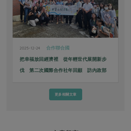
合作聯合國
2025-12-24
2
！
把幸福放回經濟裡 從年輕世代展開新步
伐 第二次國際合作社年回顧 訪內政部
陳佳容副司長
更多相關文章