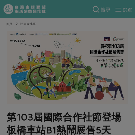
搜尋
選單
產品分類
首頁
社內大小事
當季蔬果
食譜料理
一籃菜
當令水果
食材
特別企畫
芽苗類
蕈菇類
米食
預購活動
綠主張
辛香料類
麵食
把最好的台灣味帶回家！
觀點文章
關於合作社
肉食
奶蛋豆・五穀
防災用品預購圓滿結束
主婦食堂
一籃菜真心話
海鮮
蛋
乳製品
認識合作社
重要公告
2026年端午節預購圓滿結束
社內大小事
合作聯合國
常備菜
豆製品
米麵雜糧
關於我們
更多預購活動
第103屆國際合作社節登場
產品故事
生活提案
蔬食
合作社組織
肉品・水產
樂齡生活
親子食育
板橋車站B1熱鬧展售5天
蛋料理
當季產品
員工與求才