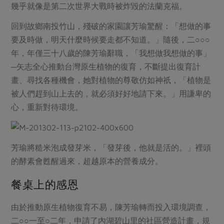
幾乎就像是第二次世界大戰時被炸毀的法蘭克福。
回到故鄉南投竹山，殘破的家園讓芳瑜驚醒：「想做的事
要及時做，明天什麼時候要走都不知道。」隨後，二○○○
年，年僅三十八歲的陳芳瑜辭職，「我想做我想做的事」
─矢志全心推動台灣原生植物的復育，不斷提出復育計
畫、尋找各種機會，她對植物的尊敬仿如神祇，「植物是
被人們趕到山上去的，就必須好好地請下來。」用謙卑的
心，重新對待環境。
芳瑜將糙米泡成發芽米，「發芽後，他就是活的。」裡頭
的酵素會甦醒過來，超越原本的營養成分。
餐桌上的感恩
由於推動原生植物復育不易，陳芳瑜轉而投入環境調查，
二○○一至○二年，申請了內湖碧山里的社區營造計畫，規