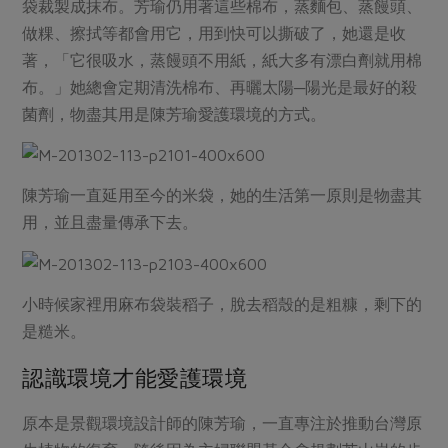
媒體報導
袋裁製成抹布。芳瑜仍用著這些棉布，蒸麵包、蒸饅頭、
最新產品
節慶大餐
做粿、擦拭等都會用它，用到快可以撕破了，她還是收
下載專區
著，「它很吸水，蒸饅頭不用紙，紙大多有漂白劑就用棉
優惠專區
布。」她總會定期清洗棉布、再曬太陽─陽光是最好的殺
高麗菜海鮮煎餅
地區活動
菌劑，物盡其用是陳芳瑜愛護環境的方式。
素食專區
社務會議
地區活動
樂齡友善
活動報下載
陳芳瑜一直延用至今的米袋，她的生活第一原則是物盡其
用，並且盡量傳承下去。
小時候家裡用麻布袋裝稻子，脫去稻殼的是粗糠，剩下的
是糙米。
認識環境才能愛護環境
原本是景觀環境設計師的陳芳瑜，一直專注於推動台灣原