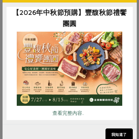
未來，她希望可以有塊地可以好好耕作，以貼近土地的方
式，尊重植物的意願，也重新省思生命之間的關係，從消
【2026年中秋節預購】豐馥秋節禮饗
費者、有計畫的生活者，更為珍惜為己捨身的環境。
團圓
餐桌旁的牆上貼著她寫的書法字：「享受飲食，細嚼慢
嚥」。當你開心地食用，免疫力就會上升，慢慢地咬，感
受食物的能量，這就是自然農法，絕對不會生產過量，因
惜食
RPET
食譜
減硝酸鹽
為植物生長地很慢，讓植物用自己的力量成長。
雞蛋
食安
共同購買
原刊登於《綠主張》月刊2013年2月113期。
查看完整內容..
我知道了