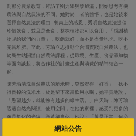
劃部分農業教育，拜訪了劉力學與黎旭瀛，開始思考有機
農法與自然農法的不同。她對於二者的體悟，也是她後來
選擇自然農法的理由─餐桌上的感恩，秀明自然農法提倡
珍惜飲食，並且是全食，整株植物都可以食用，「感謝植
物賜給我們的力量」，吃飽就好，而不是盡量地吃、吃不
完當堆肥。至此，芳瑜立志推動全台灣實踐自然農法，也
於民生站開辦自然農法課程，從環境、生產、食品添加物
等面向談起，將合作社的計畫生產與消費的精神結合一
起。
陳芳瑜清洗自然農法的糙米時，突然覺得「好香」，捨不
得倒掉的洗米水，於是留下來當飲用水喝，她平實地說，
「慾望越少，就能擁有越多的綠生活。」白天時，陳芳瑜
透過自然光閱讀、使用空間，在她的家裡，感受到更多的
像是氧化的光線，微黃卻自然，她說：「黃是正常，何必
漂白」。
網站公告