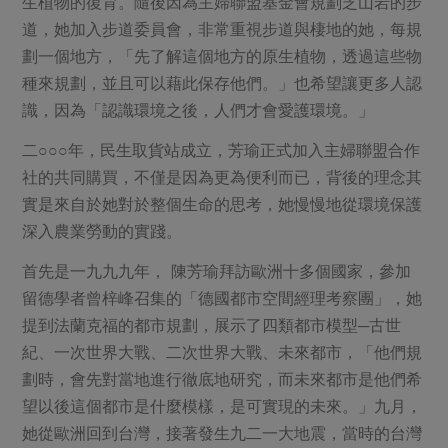
生植物的復育。隨後因為主婦聯盟基金會規劃芝山岩的步
道，她加入步道委員會，非常重視步道與棲地的她，每規
劃一個地方，「先了解這個地方的原生植物，透過這些物
種來規劃，並且可以藉此保存他們。」也希望讓更多人認
識，因為「認識環境之後，人們才會愛護環境。」
二○○○年，民生取貨站成立，芳瑜正式加入主婦聯盟合作
社的共同購買，不僅是因為更為便利而已，背後的理念其
實是來自於她對於整個生命的思考，她慢慢地從環境保護
深入農業勞動的實踐。
首先是一九九九年， 陳芳瑜拜訪歐洲十多個國家，參加
留德學者曾梓峰召集的「德國都市空間經理考察團」，她
提到法蘭克福的都市規劃，展示了四類都市模型─古世
紀、一次世界大戰、二次世界大戰、未來都市，「他們規
劃時，會先對當地進行徹底地研究，而未來都市是他們希
望以後這個都市是什麼模樣，是可實現的未來。」九月，
她從歐洲回到台灣，接著發生九二一大地震，當時的台灣