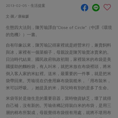
畜產肉類
水產
廚房瑜伽
2013-02-05・生活提案
合作25-經典快閃最後一週
水畜加工品
料理方式
產品檢驗
合作25-精選產品第四彈
文‧圖／康椒媛
關注議題
烘焙．點心
自主把關
合作25-精選產品第三彈
調理食材・點心
生態四大法則，陳芳瑜譯自“Close of Circle”（中譯《環境
減硝酸鹽
惜食
醬料
的危機》）一書。
檢驗報告
更多當季產品
調味醬料/南北貨
烘焙
非基改運動
支持本土農糧
湯品．鍋物
硝酸鹽檢驗
自有印象以來，陳芳瑜記得家裡就是經營米行，兼賣飼料
休閒零嘴
沖泡飲品
廢核運動
能源議題
漬物
與冰，家裡有一個菜櫥子，母親說是陳芳瑜賣冰賣來的。
議題活動
保健食品
減添加物
減塑減廢
涼拌沙拉
日治時代結束、國民政府執政初期，家裡裝米的布袋是美
社員權益
主婦聯盟X樂齡網特約優惠案
公益金
食農教育
國援助的麵粉袋，有人叫米，就把米放在布袋裡頭，將米
飲品
居家好物
合作社法規
30%rPET紅烏龍茶
倒入客人家的米缸裡。送米，最重要的一件事，就是把米
更多議題
美妝保養
個人清潔
袋帶回來。芳瑜現在仍會用麻布袋裝糙米，「用布裝米，
社務專區
2024農業發展計畫年度報告
主題食譜
米可以呼吸。」她提及的米，與兒時有別的是多了生命。
生活者e週報
家庭清潔
織品
選舉專區
更多議題活動
異國料理
米袋等於是做生意的重要容器，當時物資缺乏，壞了就得
日用品
圖書禮品
綠主張月刊
自己補，沒有新的。芳瑜依稀記得裝白米的布袋，是用三
年菜食譜
防災用品
最新消息
把最好的台灣味帶回家！
層的棉布所製成，母親覺得布袋很有用處，就將不堪用布
典藏閱覽室
養身食補