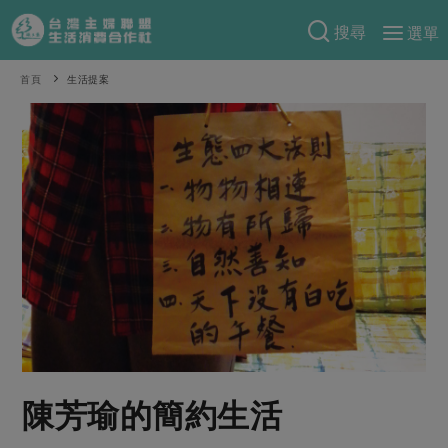
搜尋
選單
產品分類
首頁
生活提案
當季蔬果
食譜料理
一籃菜
當令水果
食材
特別企畫
芽苗類
蕈菇類
米食
預購活動
綠主張
辛香料類
麵食
把最好的台灣味帶回家！
觀點文章
關於合作社
肉食
奶蛋豆・五穀
防災用品預購圓滿結束
主婦食堂
一籃菜真心話
海鮮
蛋
乳製品
認識合作社
重要公告
2026年端午節預購圓滿結束
社內大小事
合作聯合國
常備菜
豆製品
米麵雜糧
關於我們
更多預購活動
產品故事
生活提案
蔬食
合作社組織
陳芳瑜的簡約生活
肉品・水產
樂齡生活
親子食育
蛋料理
當季產品
員工與求才