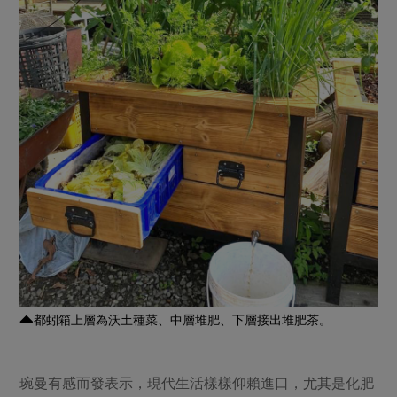
都蚓箱上層為沃土種菜、中層堆肥、下層接出堆肥茶。
琬曼有感而發表示，現代生活樣樣仰賴進口，尤其是化肥