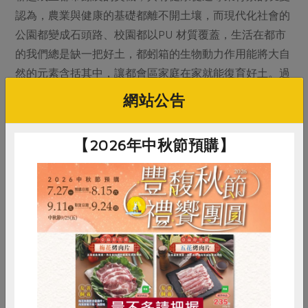
認為，農業與健康的基礎都離不開土壤，而現代化社會的
公園都變成石頭路、校園都以PU 材質覆蓋，生活在都市
的我們總是缺一把好土，都蚓箱的生物動力作用能將大自
然的元素含括其中，讓都會區家庭在家就能復育好土。過
去擔任百貨業總經理，也做過房地產的李朝安，年過半百
網站公告
之際卻將滿腔熱血投身土壤，每年閱讀逾60 本書的他也
分享到，人類是大自然的一部分，身體深處的DNA 會渴
【2026年中秋節預購】
望回到自然；50年代醫學上最大問題是癌症，而當代則是
精神性疾病，李朝安希望下一代多接觸土壤，不要養出山
林缺失症的孩子，問起這十年怎麼堅持下來？他謙遜地
說：「做到現在已沒得選擇。」
惜食
RPET
食譜
減硝酸鹽
雞蛋
食安
共同購買