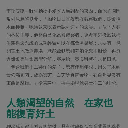
李朝安說，野生動物不愛吃人類調配的東西，而他的園區
常可見麻雀覓食，「動物日日夜夜都在觀察我們，良禽擇
木而棲嘛，牠願意來吃表示認可這裡的環境。」放下人類
的本位主義，他將自己化為被觀察者，更希望這徹底執行
生態循環系統的成功經驗可以在都會區擴展；只要有一塊
閒置土地做為農場，就能啟動都蚓箱消化鄰里廚餘，再透
過雞禽等生命層層分解，零廚餘、零廢料就不只是口號。
「包含我們手工製作的箱子，都有使用年限，用久了木頭
會佈滿真菌，成為靈芝、白芝等真菌食物，在自然界沒有
東西是廢物。」從言談中，再再顯現他身土不二的理念。
人類渴望的自然 在家也
能復育好土
聊起成立都市蚓農的契機，具有健康促進專業背景的琬曼