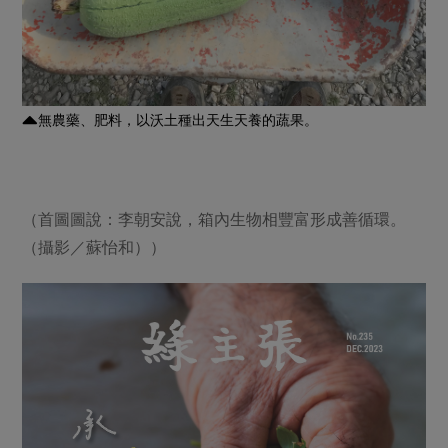
無農藥、肥料，以沃土種出天生天養的蔬果。
（首圖圖說：李朝安說，箱內生物相豐富形成善循環。
（攝影／蘇怡和））