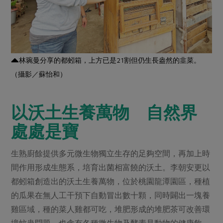
林琬曼分享的都蚓箱，上方已是21割但仍生長盎然的韭菜。
（攝影／蘇怡和）
以沃土生養萬物 自然界
處處是寶
生熟廚餘提供多元微生物獨立生存的足夠空間，再加上時
間作用形成生態系，培育出菌相富饒的沃土。李朝安更以
都蚓箱創造出的沃土生養萬物，位於桃園龍潭園區，種植
的瓜果在無人工干預下自動冒出數十顆，同時闢出一塊養
雞區域，種的菜人雞都可吃，堆肥形成的堆肥茶可改善環
境蚊蟲問題，也含有各種微生物及酵素是動物的健康飲