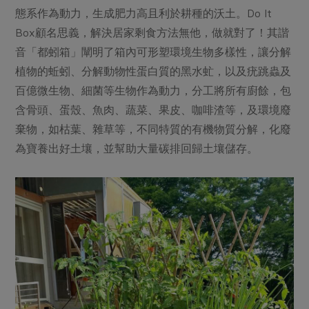
媒體報導
最新產品
態系作為動力，生成肥力高且利於耕種的沃土。Do It
節慶大餐
下載專區
Box顧名思義，解決居家剩食方法無他，做就對了！其諧
優惠專區
音「都蚓箱」闡明了箱內可形塑環境生物多樣性，讓分解
高麗菜海鮮煎餅
植物的蚯蚓、分解動物性蛋白質的黑水虻，以及疣跳蟲及
地區活動
素食專區
百億微生物、細菌等生物作為動力，分工將所有廚餘，包
社務會議
地區活動
含骨頭、蛋殼、魚肉、蔬菜、果皮、咖啡渣等，及環境廢
樂齡友善
活動報下載
棄物，如枯葉、雜草等，不同特質的有機物質分解，化廢
為寶養出好土壤，並幫助大量碳排回歸土壤儲存。