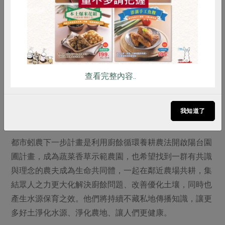
查看完整內容..
都市蚓農也於學校傳播食農知識。
我知道了
都市蚓農下一步計畫是利用廚餘循環養耕農法開啟陽台園
圃計畫，成為蔬菜香草示範農園，也希望找到一群有共識
與理念的農夫成為生命共同體，一起在鄰近農場共耕，集
結眾人之力更大化解決廚餘問題、改善優化土壤，同時也
產生水源保育之效。他們將持續不藏私地傳播知識，讓更
多好土淨化水源、淨化農地、讓人們更健康。