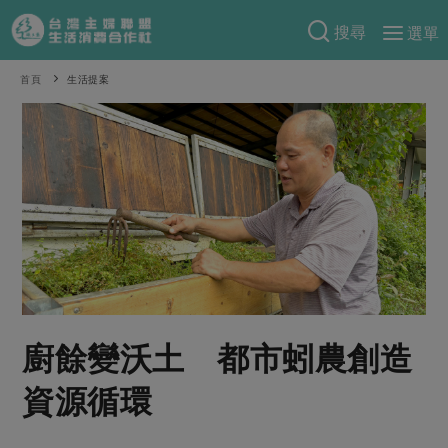
搜尋
選單
產品分類
首頁
生活提案
當季蔬果
食譜料理
一籃菜
當令水果
食材
特別企畫
芽苗類
蕈菇類
米食
預購活動
綠主張
辛香料類
麵食
把最好的台灣味帶回家！
觀點文章
關於合作社
肉食
奶蛋豆・五穀
防災用品預購圓滿結束
主婦食堂
一籃菜真心話
海鮮
蛋
乳製品
認識合作社
重要公告
2026年端午節預購圓滿結束
社內大小事
合作聯合國
廚餘變沃土 都市蚓農創造
常備菜
豆製品
米麵雜糧
關於我們
更多預購活動
產品故事
生活提案
蔬食
資源循環
合作社組織
肉品・水產
樂齡生活
親子食育
蛋料理
當季產品
員工與求才