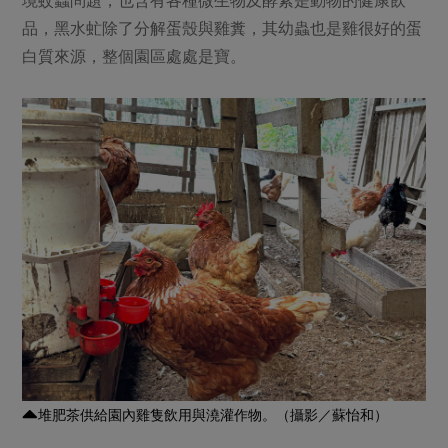
品，黑水虻除了分解蛋殼與雞糞，其幼蟲也是雞很好的蛋
白質來源，整個園區處處是寶。
堆肥茶供給園內雞隻飲用與澆灌作物。（攝影／蘇怡和）