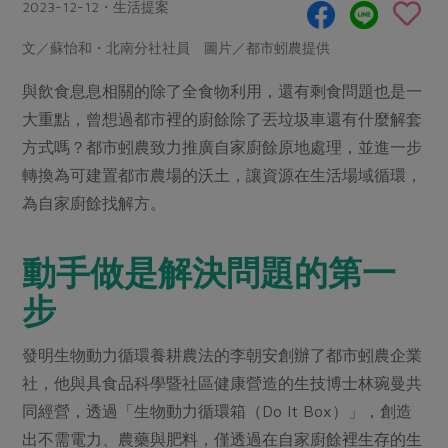
畜產肉類
水產
2023-12-12・生活提案
廚房瑜伽
傳到心坎裡，誠心又澎派
水畜加工品
料理方式
文／蘇怡和・北南分社社員 圖片／都市蚓農提供
產品檢驗
合作25-經典快閃最後一週
關注議題
烘焙．點心
與飲食息息相關的除了全食物利用，還有剩食問題也是一
自主把關
合作25-精選產品第四彈
調理食材・點心
減硝酸鹽
惜食
醬料
大重點，曾想過都市裡的廚餘除了丟垃圾車還有什麼解套
檢驗報告
更多當季產品
調味醬料/南北貨
烘焙
非基改運動
支持本土農糧
方式嗎？都市蚓農致力推廣自家廚餘原地處理，並進一步
湯品．鍋物
硝酸鹽檢驗
休閒零嘴
沖泡飲品
轉換為可建置都市農場的沃土，讓資源在生活場域循環，
廢核運動
能源議題
漬物
議題活動
為自家廚餘找解方。
保健食品
減添加物
減塑減廢
涼拌沙拉
社員權益
主婦聯盟X樂齡網特約優惠案
公益金
食農教育
飲品
動手做是解決問題的第一
居家好物
合作社法規
30%rPET紅烏龍茶
更多議題
步
美妝保養
個人清潔
社務專區
2024農業發展計畫年度報告
主題食譜
生活者e週報
家庭清潔
織品
選舉專區
更多議題活動
發明生物動力循環養耕農法的李朝安創辦了都市蚓農企業
異國料理
日用品
圖書禮品
社，他與具食品科學暨社區健康營造的生技博士林琬曼共
綠主張月刊
年菜食譜
同經營，透過「生物動力循環箱（Do It Box）」，創造
防災用品
最新消息
傳到心坎裡，誠心又澎派
典藏閱覽室
養身食補
出不需電力、農藥與肥料，僅透過在自家廚餘裡生存的生