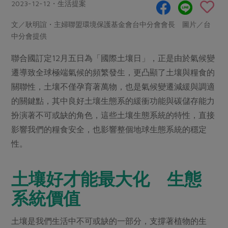
畜產肉類
水產
2023-12-12・生活提案
廚房瑜伽
合作25-經典快閃最後一週
水畜加工品
料理方式
文／耿明誼・主婦聯盟環境保護基金會台中分會會長 圖片／台
產品檢驗
合作25-精選產品第四彈
關注議題
中分會提供
烘焙．點心
自主把關
合作25-精選產品第三彈
調理食材・點心
減硝酸鹽
惜食
聯合國訂定12月五日為「國際土壤日」，正是由於氣候變
醬料
檢驗報告
更多當季產品
調味醬料/南北貨
烘焙
非基改運動
支持本土農糧
遷導致全球極端氣候的頻繁發生，更凸顯了土壤與糧食的
湯品．鍋物
硝酸鹽檢驗
關聯性，土壤不僅孕育著萬物，也是氣候變遷減緩與調適
休閒零嘴
沖泡飲品
廢核運動
能源議題
漬物
的關鍵點，其中良好土壤生態系的緩衝功能與碳儲存能力
議題活動
保健食品
減添加物
減塑減廢
涼拌沙拉
扮演著不可或缺的角色，這些土壤生態系統的特性，直接
社員權益
主婦聯盟X樂齡網特約優惠案
公益金
食農教育
影響我們的糧食安全，也影響整個地球生態系統的穩定
飲品
居家好物
合作社法規
30%rPET紅烏龍茶
性。
更多議題
美妝保養
個人清潔
社務專區
2024農業發展計畫年度報告
主題食譜
生活者e週報
土壤好才能最大化 生態
家庭清潔
織品
選舉專區
更多議題活動
異國料理
日用品
圖書禮品
系統價值
綠主張月刊
年菜食譜
防災用品
最新消息
把最好的台灣味帶回家！
土壤是我們生活中不可或缺的一部分，支撐著植物的生
典藏閱覽室
養身食補