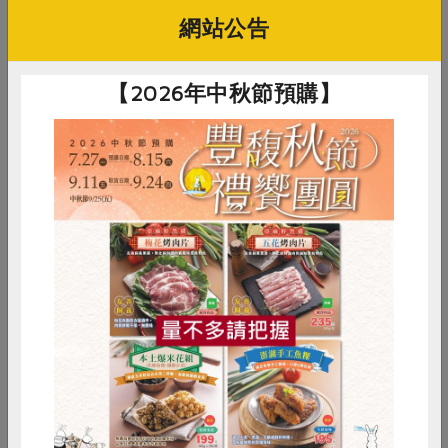
網站公告
【2026年中秋節預購】
台中大里掩埋場垃圾堆置現況，減廢議題刻不容緩。
Homemaker 成就綠色永續
未來
惜食
RPET
食譜
減硝酸鹽
環境議題愈趨複雜，尤其在面臨2050年淨零排放的挑戰
雞蛋
食安
共同購買
下，環境保育與經濟發展之間的兩難更加凸顯。我們秉持
著綠色永續的信念，透過家創客Homemaker 環境教育推
動計畫，鼓勵人們實踐淨零碳排放的目標；提倡將廢物再
利用，把生活垃圾巧妙轉化為可再利用的用品，這不僅減
少廢棄物，還降低對自然資源的需求。我們也推廣食材的