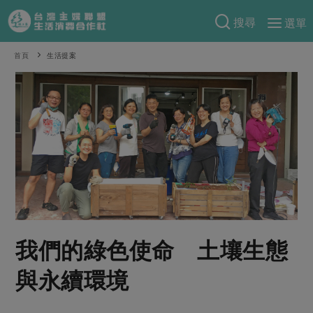
搜尋
選單
產品分類
首頁
生活提案
當季蔬果
食譜料理
一籃菜
當令水果
食材
特別企畫
芽苗類
蕈菇類
米食
預購活動
綠主張
辛香料類
麵食
把最好的台灣味帶回家！
觀點文章
關於合作社
肉食
奶蛋豆・五穀
防災用品預購圓滿結束
主婦食堂
一籃菜真心話
海鮮
蛋
乳製品
認識合作社
重要公告
2026年端午節預購圓滿結束
社內大小事
合作聯合國
我們的綠色使命 土壤生態
常備菜
豆製品
米麵雜糧
關於我們
更多預購活動
產品故事
生活提案
蔬食
與永續環境
合作社組織
肉品・水產
樂齡生活
親子食育
蛋料理
當季產品
員工與求才