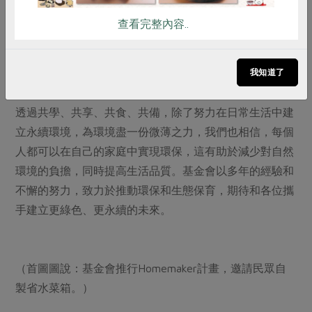
充分利用，如使用果皮釀造發酵飲料，將剩餘食材製成堆
查看完整內容..
肥，讓過去的廢棄物變成可再循環利用的資材，減少食物
處理的里程。
我知道了
Homemaker的理念不僅僅是一個概念，更是一個行動。
透過共學、共享、共食、共備，除了努力在日常生活中建
立永續環境，為環境盡一份微薄之力，我們也相信，每個
人都可以在自己的家庭中實現環保，這有助於減少對自然
環境的負擔，同時提高生活品質。基金會以多年的經驗和
不懈的努力，致力於推動環保和生態保育，期待和各位攜
手建立更綠色、更永續的未來。
（首圖圖說：基金會推行Homemaker計畫，邀請民眾自
製省水菜箱。）