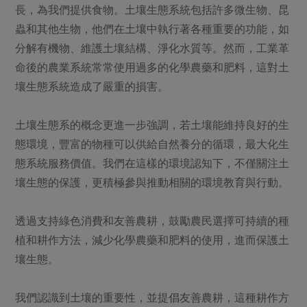
媒體報導
長，為我們提供食物。土壤生態系統包括許多微生物、昆
最新產品
節慶大餐
下載專區
蟲和其他生物，他們在土壤中執行著各種重要的功能，如
優惠專區
分解有機物、維護土壤結構、淨化水質等。然而，工業革
高麗菜海鮮煎餅
命後的農業系統常常使用過多的化學農藥和肥料，這對土
地區活動
素食專區
壤生態系統造成了嚴重的損害。
社務會議
地區活動
樂齡友善
活動報下載
土壤生態系的概念更進一步強調，若土壤能維持良好的生
態環境，豐富的物種可以供給自然養分的循環，最大化生
態系統服務價值。我們在這樣的環境認知下，不僅關注土
壤生態的保護，更積極參與推動相關的環境教育與行動。
透過支持綠色消費和友善農耕，鼓勵農民選擇可持續的種
植和耕作方法，減少化學農藥和肥料的使用，進而保護土
壤生態。
我們認識到土壤的重要性，並提倡友善農耕，這種耕作方