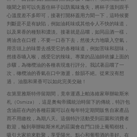
嗅聞之前可以先蓋住杯子以防風味逸失，將杯子溫到跟手
心溫度差不多即可，接著打開杯蓋用力聞一下，這時候要
判斷是不是有缺陷，例如油耗味或其他令人不快的味道，
以及果香的種類和濃淡。接著就是品嚐，如同品酒一樣，
將油含在口裡，不要一口吞下去，然後大力地吸入空氣，
用舌頭上的味蕾去感受它的各種味道，例如苦味和甜味，
然後吞嚥入喉，感受它的辣味。專業的品油師依據上面的
步驟，為橄欖油的各種表現進行評分。我試著品嚐了一
次，橄欖油的香氣在口中激盪，餘韻不絕。從來沒有想
過， 油脂和果香可以如此完美交融！
在第里雅斯特停留期間，竟幸運遇上帕洛維家舉辦歐斯米
札（Osmiza），這是奧匈帝國統治時留下的傳統，特許包
含油莊在內的各種莊園可以在每年特定期間販售自家產品
而不用繳稅，為期八天。這個特許活動受到莊園和消費者
歡迎，輪到舉辦歐斯米札的莊園會在門口掛上葡萄樹枝，
吸引大家前來歡聚，享受陽光、點心和葡萄酒的美好。在