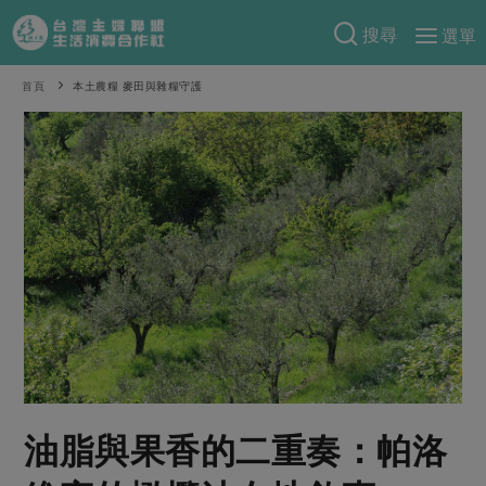
搜尋
選單
產品分類
首頁
本土農糧 麥田與雜糧守護
當季蔬果
食譜料理
一籃菜
當令水果
食材
特別企畫
芽苗類
蕈菇類
米食
預購活動
綠主張
辛香料類
麵食
把最好的台灣味帶回家！
觀點文章
關於合作社
肉食
奶蛋豆・五穀
防災用品預購圓滿結束
主婦食堂
一籃菜真心話
海鮮
蛋
乳製品
認識合作社
重要公告
2026年端午節預購圓滿結束
社內大小事
合作聯合國
常備菜
豆製品
米麵雜糧
關於我們
更多預購活動
產品故事
生活提案
蔬食
合作社組織
油脂與果香的二重奏：帕洛
肉品・水產
樂齡生活
親子食育
蛋料理
當季產品
員工與求才