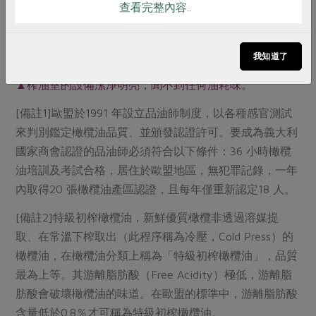
查看完整內容..
我知道了
▲榨油室的設備潔淨明亮，聞不到任何油耗味。
[備註1]歐盟於1991 年設立品油師制度，以各種感官測試
來判別鑑定橄欖油品質、並頒發認證許可。要成為義大利
國家商會認證的品油師必須符合以下條件：36 小時橄欖
油培訓及考試合格，居住於歐盟地區，無犯罪記錄，一年
內取得20 張橄欖油產區認證，且每年僅重新認定18 人。
[備註2]特級初榨橄欖油，新鮮優質橄欖非透過溶媒提
取、在常溫下榨取出（此程序稱為冷壓，Cold Press）的
橄欖油，在橄欖油分類上稱為「特級初榨橄欖油」，品質
最為上等。其游離脂肪酸（Free Acidity）極低，游離脂
肪酸會破壞橄欖油的味道。在歐盟的標準中，游離脂肪酸
含量低於0.8％才可稱為特級初榨橄欖油。