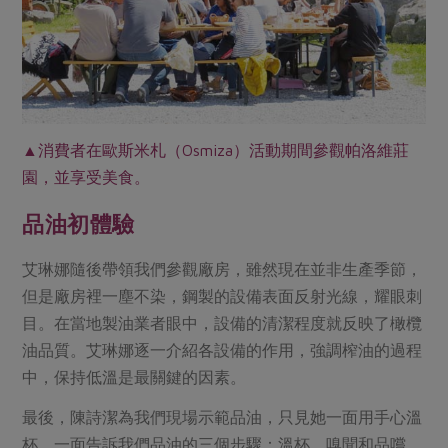
▲消費者在歐斯米札（Osmiza）活動期間參觀帕洛維莊
園，並享受美食。
品油初體驗
艾琳娜隨後帶領我們參觀廠房，雖然現在並非生產季節，
但是廠房裡一塵不染，鋼製的設備表面反射光線，耀眼刺
目。在當地製油業者眼中，設備的清潔程度就反映了橄欖
油品質。艾琳娜逐一介紹各設備的作用，強調榨油的過程
中，保持低溫是最關鍵的因素。
最後，陳詩潔為我們現場示範品油，只見她一面用手心溫
杯，一面告訴我們品油的三個步驟：溫杯、嗅聞和品嚐。