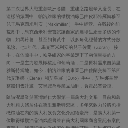
第二次世界大戰重創歐洲各國，重建之路艱辛又漫長，在
這樣的氛圍中，帕洛維家的橄欖油廠已由皮耶特羅轉移至
兒子馬克西米利安（Maximilian） 手中經營。在戰後的飢
荒潮中，馬克西米利安嘗試讓自家的農場生產更多樣的作
物，如馬鈴薯，甚至飼養黃牛，以多角化經營的方式分散
風險。七○年代，馬克西米利安的兒子佐蘭（Zoran） 接
手，在佐蘭手中，帕洛維家的事業定下了兩個重要的方
向：一是主力發展橄欖油和葡萄酒，二是原料需來自第里
雅斯特當地。如今，帕洛維家的事業已由佐蘭交棒至第四
代艾琳娜（Elena）和艾烏羅（Euro）手中，艾琳娜掌管
整體銷售計畫，艾烏羅為專業品油師，負責品質管控。
陳詩潔畢業於臺灣輔仁大學第一屆義大利文系，目前和義
大利籍夫婿居住在第里雅斯特郊區，多年來致力於將包括
橄欖油在內的義大利飲食文化介紹給臺灣，是義大利第一
位取得橄欖油品油師證書並在義大利國家商會登記有案的
臺灣人。我們抵達帕洛維家的橄欖油莊時，艾琳娜已久候