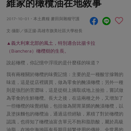
維家的橄欖油在地敘事
畜產肉類
水產
廚房瑜伽
合作25-經典快閃最後一週
水畜加工品
料理方式
產品檢驗
合作25-精選產品第四彈
2017-10-01・本土農糧 麥田與雜糧守護
關注議題
烘焙．點心
自主把關
合作25-精選產品第三彈
調理食材・點心
減硝酸鹽
惜食
文‧攝影／張正揚‧高雄市旗美社區大學校長
醬料
檢驗報告
更多當季產品
調味醬料/南北貨
烘焙
非基改運動
支持本土農糧
▲義大利東北部的風土，特別適合比揚卡拉
湯品．鍋物
硝酸鹽檢驗
休閒零嘴
沖泡飲品
（Bianchera）橄欖樹的生長。
廢核運動
能源議題
漬物
議題活動
保健食品
減添加物
減塑減廢
說起橄欖，你記憶中浮現的是什麼樣的味道？
涼拌沙拉
社員權益
主婦聯盟X樂齡網特約優惠案
公益金
食農教育
我有兩種關於橄欖的味覺記憶：主要的是一種酸甘摻雜的
飲品
居家好物
合作社法規
30%rPET紅烏龍茶
味道，這是從店裡購買，做為零食的醃漬橄欖；另外一種
更多議題
美妝保養
個人清潔
則是強烈的苦澀味，這是從樹上摘取或地上撿拾，嘗試做
社務專區
2024農業發展計畫年度報告
主題食譜
為零食的生鮮橄欖。長大之後，在這兩種之外，又增加了
生活者e週報
家庭清潔
織品
選舉專區
更多議題活動
一些橄欖的味覺經驗，包括做為開胃菜餚的醃漬橄欖，以
異國料理
日用品
圖書禮品
綠主張月刊
及塗抹麵包的橄欖油，通過這些經驗，累積了對於橄欖的
年菜食譜
防災用品
最新消息
認識，也得知了橄欖油富含單元不飽和脂肪酸，屬於高級
把最好的台灣味帶回家！
典藏閱覽室
養身食補
油脂，在地中海地區有長期且頻繁使用的傳統。全世界的