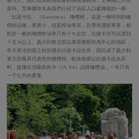
多時。艾琳娜首先為我們介紹了油莊入口處種植的一棵
「比揚卡拉」（Bianchera） 橄欖樹， 這是一種特別的橄
欖樹品種，果實小，但是榨油率高，且帶有濃郁果香，相
較於一般的橄欖榨油率只有十％左右，比揚卡拉可以達到
十五％以上。義大利東北部以第里雅斯特為中心的地區，
冬天寒冷的風土特別適合比揚卡拉生長，因此成了義大利
東北部最具代表性的橄欖樹。帕洛維家以比揚卡拉為原
料，提煉出頂級的烏卡（UL’KA）品牌橄欖油，一年只有
一千公升的產量。