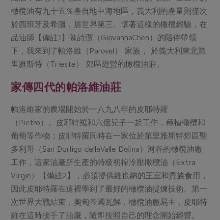
媒體報導
最新產品
橄欖油有九十五％產自地中海地區，義大利的產量則僅次
節慶大餐
下載專區
於西班牙及希臘，居世界第三。懷著這樣的橄欖經驗，在
優惠專區
品油師【備註1】陳詩潔（GiovannaChen）的陪伴帶領
高麗菜海鮮煎餅
下，我來到了帕洛維（Parovel） 家族， 於義大利東北第
地區活動
素食專區
里雅斯特（Trieste） 郊區經營的橄欖油莊。
社務會議
地區活動
樂齡友善
家傳四代的帕洛維油莊
活動報下載
帕洛維家的農場開始於一八九八年的皮耶特羅
（Pietro）。皮耶特羅和六個兒子一起工作，種植橄欖和
葡萄等作物；皮耶特羅同時在一家位於第里雅斯特郊區聖
多利哥（San Dorligo dellaValle Dolina）河谷的橄欖油廠
工作，這家油廠所生產的特級初榨冷壓橄欖油（Extra
Virgin）【備註2】，必須提供維也納的王室和貴族食用，
因此皮耶特羅在這裡學到了最好的橄欖油提煉技術。第一
次世界大戰結束，奧匈帝國瓦解，橄欖油廠易主，皮耶特
羅在這時接手了油廠，隨即按照自己的理念開始經營。