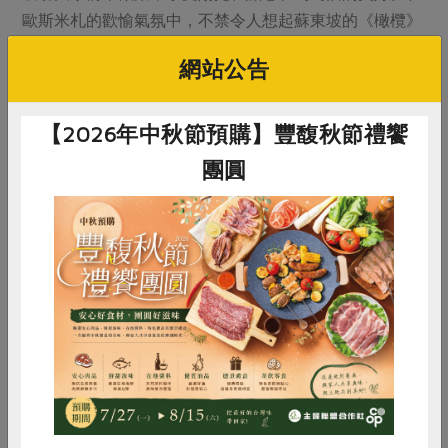
歐斯米札的歡愉氣氛中，不禁令人想起蘇東坡的《橄欖》
一詩：「 紛紛青子落紅鹽，正味森森苦且嚴。待得微甘
網站公告
回齒頰，已輸崖蜜十分甜。」
（本文感謝臺籍義大利品油師陳詩潔協助校正。）
【2026年中秋節預購】豐馥秋節禮饗
團圓
惜食
RPET
食譜
減硝酸鹽
雞蛋
食安
共同購買