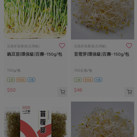
百壽芽菜農場(呂秀帆)
百壽芽菜農場(呂秀帆)
豌豆苗(環保級)百壽-150g/包
苜蓿芽(環保級)百壽-150g/包
150g/包
150公克/包
全素
環保級
冷藏
全素
環保級
冷藏
$50
$46