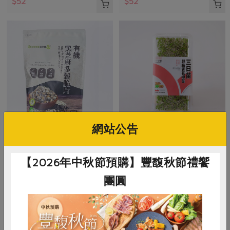
$52
$52
網站公告
正原有機國際有限公司
綠藤生物科技股份有限公司(生鮮)
有機黑芝麻多穀脆片(正
三日苗(環保優)綠藤-50g/盒
【2026年中秋節預購】豐馥秋節禮饗
原)-300g
團圓
300公克
50公克
全素
常溫
全素
環保級
冷藏
$200
$98