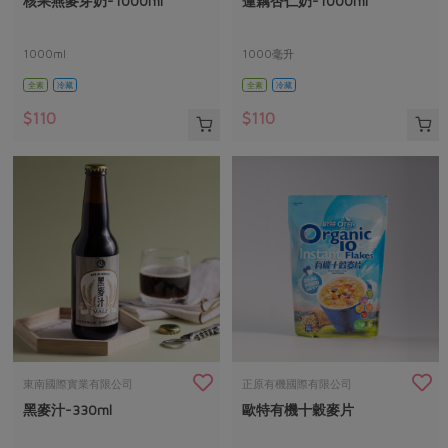
核果燕麥芽奶-1000ml
蓮藕杏仁奶-1000ml
媒體報導
最新產品
節慶大餐
下載專區
1000ml
1000毫升
優惠專區
全素
冷藏
全素
冷藏
高麗菜海鮮煎餅
地區活動
素食專區
$110
$110
社務會議
地區活動
樂齡友善
活動報下載
東南國際實業有限公司
正原有機國際有限公司
黑麥汁-330ml
歐特有機十穀麥片