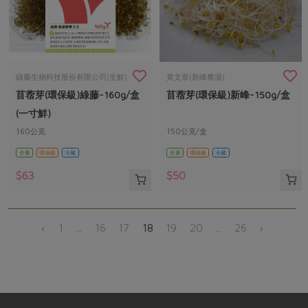
綠藤生物科技股份有限公司(生鮮)
黃文章(新峰農場)
苜蓿芽(環保級)綠藤-160g/盒
苜蓿芽(環保級)新峰-150g/盒
(一寸鮮)
160公克
150公克/盒
全素
環保級
冷藏
全素
環保級
冷藏
$63
$50
‹
1
...
16
17
18
19
20
...
26
›