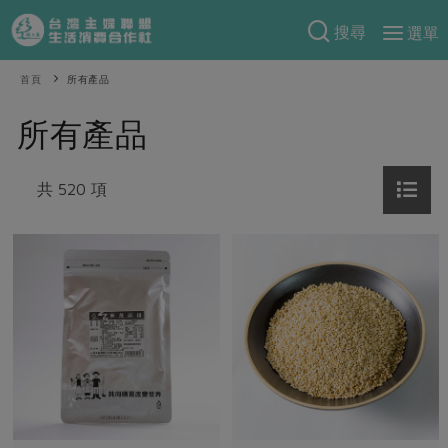
搜尋
選單
產品分類
首頁
所有產品
當季蔬果
食譜料理
所有產品
一籃菜
當令水果
食材
特別企畫
芽苗類
共 520 項
蕈菇類
米食
預購活動
綠主張
辛香料類
麵食
把最好的台灣味帶回家！
觀點文章
關於合作社
肉食
奶蛋豆・五穀
防災用品預購圓滿結束
主婦食堂
一籃菜真心話
海鮮
蛋
乳製品
認識合作社
重要公告
2026年端午節預購圓滿結束
社內大小事
合作聯合國
常備菜
豆製品
米麵雜糧
關於我們
更多預購活動
產品故事
生活提案
蔬食
合作社組織
肉品・水產
樂齡生活
親子食育
蛋料理
當季產品
員工與求才