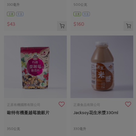
330毫升
500公克
全素
常溫
全素
常溫
$43
$160
正原有機國際有限公司
正康食品有限公司
歐特有機蔓越莓脆穀片
Jacksoy花生米漿330ml
350公克
330毫升