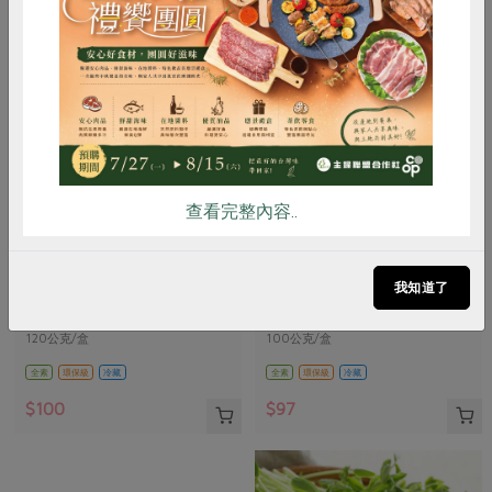
惜食
RPET
食譜
減硝酸鹽
雞蛋
食安
共同購買
查看完整內容..
綠藤生物科技股份有限公司(生鮮)
永豐農業有限公司
青花椰苗(環保級)綠藤-120g/盒
青花芽(環保級)永豐-100g/盒
我知道了
(一寸鮮)
120公克/盒
100公克/盒
全素
環保級
冷藏
全素
環保級
冷藏
$100
$97