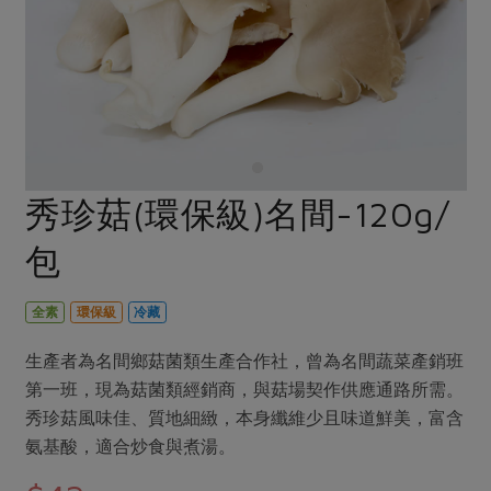
畜產肉類
水產
廚房瑜伽
合作25-經典快閃最後一週
水畜加工品
料理方式
產品檢驗
合作25-精選產品第四彈
關注議題
烘焙．點心
自主把關
合作25-精選產品第三彈
調理食材・點心
減硝酸鹽
惜食
醬料
檢驗報告
更多當季產品
調味醬料/南北貨
烘焙
非基改運動
支持本土農糧
湯品．鍋物
硝酸鹽檢驗
休閒零嘴
沖泡飲品
廢核運動
能源議題
秀珍菇(環保級)名間-120g/
漬物
議題活動
保健食品
減添加物
減塑減廢
涼拌沙拉
包
社員權益
主婦聯盟X樂齡網特約優惠案
公益金
食農教育
飲品
居家好物
合作社法規
30%rPET紅烏龍茶
更多議題
全素
環保級
冷藏
美妝保養
個人清潔
社務專區
2024農業發展計畫年度報告
主題食譜
生產者為名間鄉菇菌類生產合作社，曾為名間蔬菜產銷班
生活者e週報
家庭清潔
織品
選舉專區
更多議題活動
第一班，現為菇菌類經銷商，與菇場契作供應通路所需。
異國料理
日用品
圖書禮品
秀珍菇風味佳、質地細緻，本身纖維少且味道鮮美，富含
綠主張月刊
年菜食譜
氨基酸，適合炒食與煮湯。
防災用品
最新消息
把最好的台灣味帶回家！
典藏閱覽室
養身食補