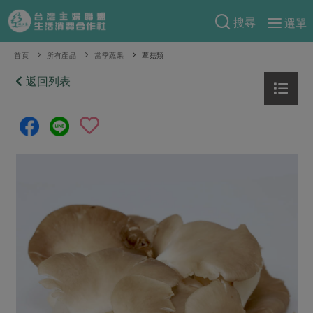
搜尋
選單
產品分類
首頁
所有產品
當季蔬果
蕈菇類
當季蔬果
返回列表
食譜料理
一籃菜
當令水果
食材
特別企畫
芽苗類
蕈菇類
米食
預購活動
綠主張
辛香料類
麵食
把最好的台灣味帶回家！
觀點文章
關於合作社
肉食
奶蛋豆・五穀
防災用品預購圓滿結束
主婦食堂
一籃菜真心話
海鮮
蛋
乳製品
認識合作社
重要公告
2026年端午節預購圓滿結束
社內大小事
合作聯合國
常備菜
豆製品
米麵雜糧
關於我們
更多預購活動
產品故事
生活提案
蔬食
合作社組織
肉品・水產
樂齡生活
親子食育
蛋料理
當季產品
員工與求才