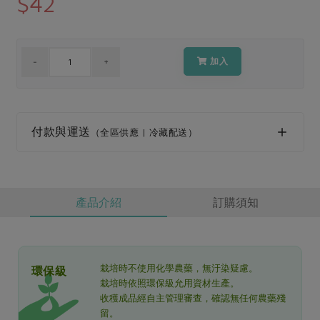
$42
媒體報導
最新產品
節慶大餐
下載專區
優惠專區
加入
高麗菜海鮮煎餅
地區活動
素食專區
社務會議
地區活動
樂齡友善
活動報下載
付款與運送
（全區供應 | 冷藏配送）
產品介紹
訂購須知
栽培時不使用化學農藥，無汙染疑慮。
環保級
栽培時依照環保級允用資材生產。
收穫成品經自主管理審查，確認無任何農藥殘
留。