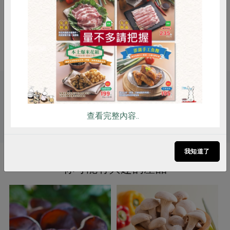
富含氨基酸，風味佳，適合炒食與煮
惜食
RPET
食譜
減硝酸鹽
湯
雞蛋
食安
共同購買
調理方式
炒食煮湯皆宜
關鍵字
查看完整內容..
# 秀珍菇
我知道了
你可能有興趣的產品