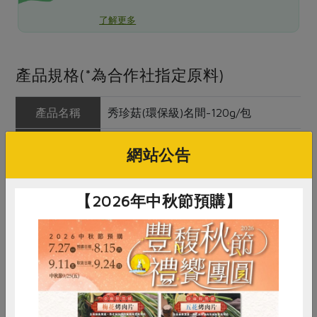
了解更多
產品規格(*為合作社指定原料)
產品名稱
秀珍菇(環保級)名間-120g/包
農友/生產者
名間鄉蔬菜產銷班第一班
網站公告
產地/原產地
彰化芳苑
【2026年中秋節預購】
淨重/數量
120公克/包
內容物
秀珍菇
保存條件
冷藏
產品說明
秀珍菇質地細緻纖維少，味道鮮美，