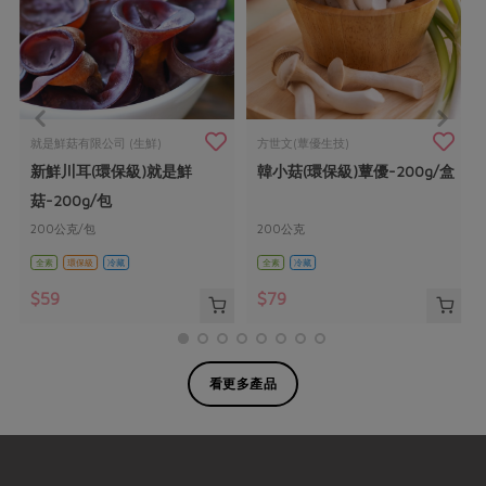
就是鮮菇有限公司 (生鮮)
方世文(蕈優生技)
/
新鮮川耳(環保級)就是鮮
韓小菇(環保級)蕈優-200g/盒
菇-200g/包
200公克/包
200公克
全素
環保級
冷藏
全素
冷藏
$59
$79
看更多產品