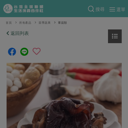
搜尋
選單
產品分類
首頁
所有產品
當季蔬果
蕈菇類
當季蔬果
返回列表
食譜料理
一籃菜
當令水果
食材
特別企畫
芽苗類
蕈菇類
米食
預購活動
綠主張
辛香料類
麵食
把最好的台灣味帶回家！
觀點文章
關於合作社
肉食
奶蛋豆・五穀
防災用品預購圓滿結束
主婦食堂
一籃菜真心話
海鮮
蛋
乳製品
認識合作社
重要公告
2026年端午節預購圓滿結束
社內大小事
合作聯合國
常備菜
豆製品
米麵雜糧
關於我們
更多預購活動
產品故事
生活提案
蔬食
合作社組織
肉品・水產
樂齡生活
親子食育
蛋料理
當季產品
員工與求才