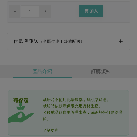
媒體報導
最新產品
節慶大餐
加入
下載專區
優惠專區
高麗菜海鮮煎餅
地區活動
素食專區
付款與運送
（全區供應 | 冷藏配送）
社務會議
地區活動
樂齡友善
活動報下載
產品介紹
訂購須知
栽培時不使用化學農藥，無汙染疑慮。
環保級
栽培時依照環保級允用資材生產。
收穫成品經自主管理審查，確認無任何農藥殘
留。
了解更多