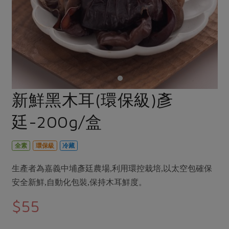
畜產肉類
水產
廚房瑜伽
合作25-經典快閃最後一週
水畜加工品
料理方式
產品檢驗
合作25-精選產品第四彈
關注議題
烘焙．點心
自主把關
合作25-精選產品第三彈
調理食材・點心
減硝酸鹽
惜食
醬料
檢驗報告
更多當季產品
調味醬料/南北貨
烘焙
非基改運動
支持本土農糧
湯品．鍋物
硝酸鹽檢驗
休閒零嘴
沖泡飲品
廢核運動
能源議題
新鮮黑木耳(環保級)彥
漬物
議題活動
保健食品
減添加物
減塑減廢
涼拌沙拉
廷-200g/盒
社員權益
主婦聯盟X樂齡網特約優惠案
公益金
食農教育
飲品
居家好物
合作社法規
30%rPET紅烏龍茶
更多議題
全素
環保級
冷藏
美妝保養
個人清潔
社務專區
2024農業發展計畫年度報告
主題食譜
生產者為嘉義中埔彥廷農場,利用環控栽培,以太空包確保
生活者e週報
家庭清潔
織品
選舉專區
更多議題活動
安全新鮮,自動化包裝,保持木耳鮮度。
異國料理
日用品
圖書禮品
綠主張月刊
$55
年菜食譜
防災用品
最新消息
把最好的台灣味帶回家！
典藏閱覽室
養身食補