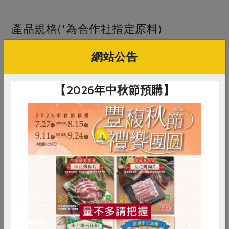
產品規格(*為合作社指定原料)
網站公告
產品名稱
新鮮黑木耳(環保級)彥廷-200g/盒
農友/生產者
陳鏘謙(生鮮)
【2026年中秋節預購】
產地/原產地
台灣
淨重/數量
200g/盒
內容物
黑木耳
保存條件
冷藏
惜食
RPET
食譜
減硝酸鹽
產品說明
環控栽培，新鮮採收。口感脆彈，營
雞蛋
食安
共同購買
養價值高