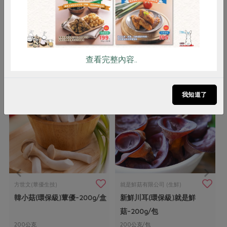
調理方式
無須浸泡，依個人料理方式直接使用
你可能有興趣的產品
查看完整內容..
我知道了
方世文(蕈優生技)
就是鮮菇有限公司 (生鮮)
韓小菇(環保級)蕈優-200g/盒
新鮮川耳(環保級)就是鮮
菇-200g/包
200公克
200公克/包