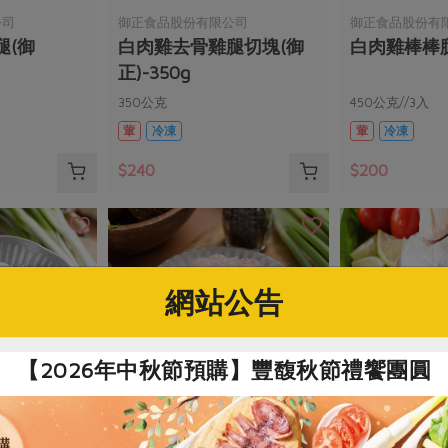
公司
御正食品股份有限公司
御正食品股份有
腿(御
白肉雞去骨雞腿切塊(御
白肉雞棒棒腿(
正)-350g
350公克
450公克//3入
葷
冷凍
葷
冷凍
$240
$200
網站公告
【2026年中秋節預購】豐馥秋節禮饗團圓