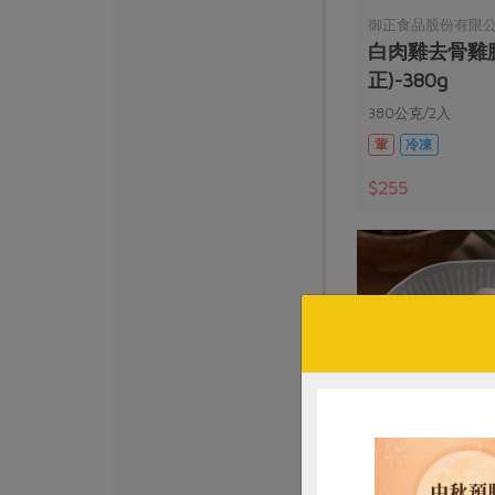
御正食品股份有限
白肉雞去骨雞
正)-380g
380公克/2入
葷
冷凍
$255