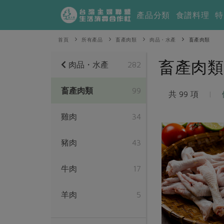
產品分類
食譜料理
特
首頁
所有產品
畜產肉類
肉品・水產
畜產肉類
畜產肉類
肉品・水產
282
畜產肉類
99
共 99 項
|
雞肉
34
豬肉
43
牛肉
17
羊肉
5