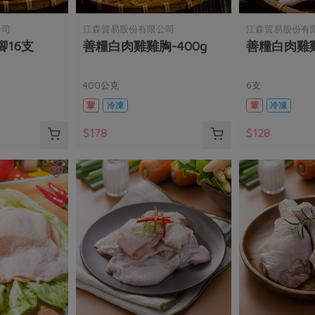
公司
江森貿易股份有限公司
江森貿易股份有
16支
善糧白肉雞雞胸-400g
善糧白肉雞
400公克
6支
葷
冷凍
葷
冷凍
$178
$128