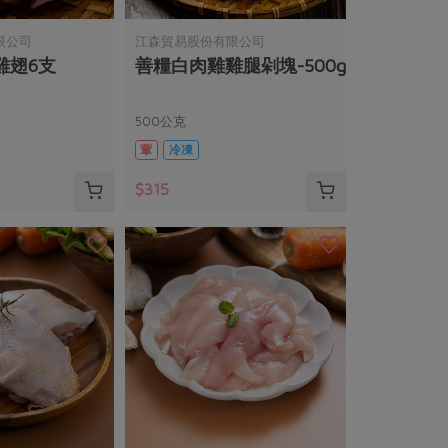
限公司
江森貿易股份有限公司
雞翅6支
善糧白肉雞雞腿剁塊-500g
500公克
葷
冷凍
$315