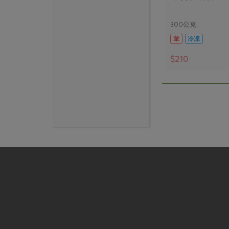
300公克
葷
冷凍
$210