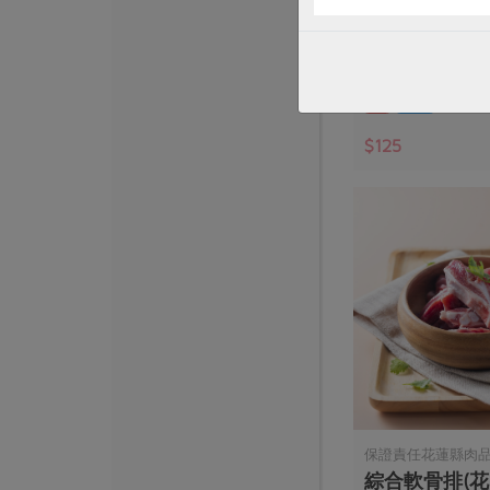
白肉雞帶骨腿
正)-300g
300公克
葷
冷凍
$125
保證責任花蓮縣肉
綜合軟骨排(花肉