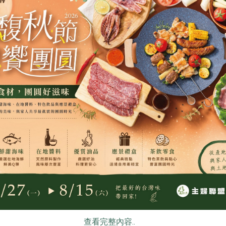
公司
御正食品股份有限公司
岩生築見股份有
丁(御
白肉雞雞胸絞肉(御
岩生雪巖-半
正)-280g
280公克
1公斤以上
葷
冷凍
葷
冷凍
$115
$540
食
RPET
食譜
減硝酸鹽
雞蛋
食安
共同
公司
舍利蓮有限公司
舍利蓮有限公司
查看完整內容..