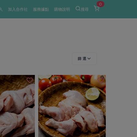
0
入
加入合作社
服務據點
購物說明
搜尋
篩 選