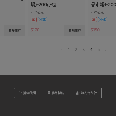
場)-200g/包
品市場)-200
200公克
200公克
葷
冷凍
葷
冷凍
$128
$150
暫無庫存
暫無庫存
‹
1
2
3
4
5
›
購物說明
服務據點
加入合作社