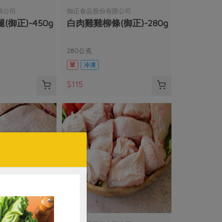
限公司
御正食品股份有限公司
御正)-450g
白肉雞雞柳條(御正)-280g
280公克
葷
冷凍
$115