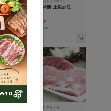
限公司
岩生築見股份有限公司
雞(大)
岩生雪巖-土雞剁塊
800公克
葷
冷凍
$485
購買
中央畜產有限公司