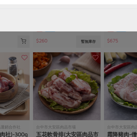
排切塊(御
優質牛肉片-300g
優質菲力牛排
300公克
300公克(2片)
葷
冷凍
葷
冷凍
$260
$675
暫無庫存
品運銷合作社
台中市大安區肉品市場
台中市大安區肉
社)-300g
五花軟骨排(大安區肉品市
霜降豬肉-僧