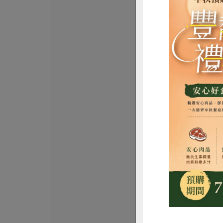
御正食品股份有限
白肉雞雞胸切
正)-280g
280公克
葷
冷凍
$115
惜
御正食品股份有限