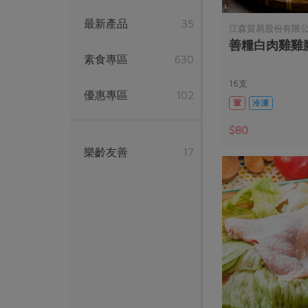
最新產品
35
江森貿易股份有限
善糧白肉雞雞腳
素食專區
630
16支
優惠專區
102
葷
冷凍
$80
樂齡友善
17