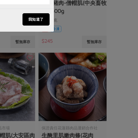
-300g
霜降豬肉-僧帽肌(中央畜牧
場)-300g
我知道了
300公克
葷
冷凍
$245
暫無庫存
暫無庫存
品市場
保證責任花蓮縣肉品運銷合作社
帽肌(大安區肉
生醃里肌嫩肉條(花肉