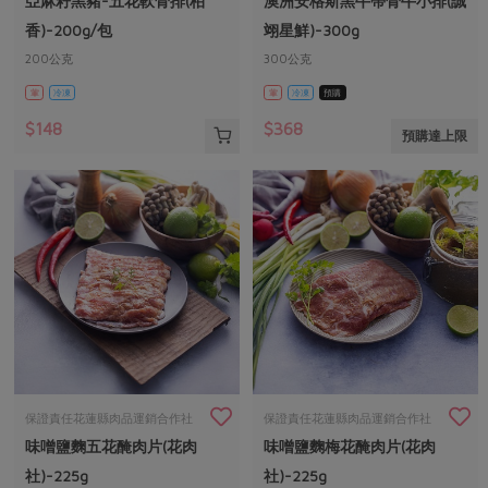
亞麻籽黑豬-五花軟骨排(柏
澳洲安格斯黑牛帶骨牛小排(誠
媒體報導
最新產品
節慶大餐
香)-200g/包
翊星鮮)-300g
下載專區
200公克
300公克
優惠專區
葷
冷凍
葷
冷凍
預購
高麗菜海鮮煎餅
地區活動
素食專區
$148
$368
預購達上限
社務會議
地區活動
樂齡友善
活動報下載
保證責任花蓮縣肉品運銷合作社
保證責任花蓮縣肉品運銷合作社
味噌鹽麴五花醃肉片(花肉
味噌鹽麴梅花醃肉片(花肉
社)-225g
社)-225g