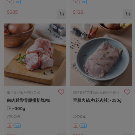
葷
冷凍
葷
冷凍
$285
$128
御正食品股份有限公司
保證責任花蓮縣肉品運銷合作社
白肉雞帶骨腿排切塊(御
里肌火鍋片(花肉社)-250g
正)-300g
300公克
250公克
葷
冷凍
葷
冷凍