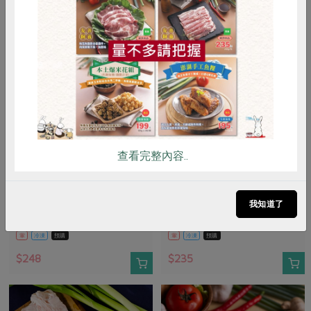
惜食
RPET
食譜
減硝酸鹽
雞蛋
食安
共同購買
查看完整內容..
柏香肉品有限公司
柏香肉品有限公司
亞麻籽黑豬梅花烤肉片
亞麻籽黑豬五花烤肉片
我知道了
200公克
200公克
葷
冷凍
預購
葷
冷凍
預購
$248
$235