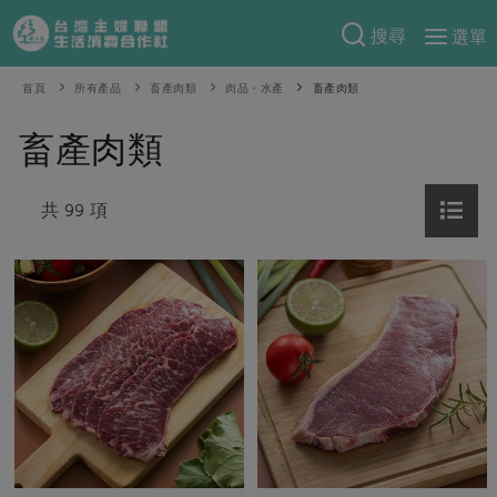
搜尋
選單
產品分類
首頁
所有產品
畜產肉類
肉品・水產
畜產肉類
當季蔬果
食譜料理
畜產肉類
一籃菜
當令水果
食材
特別企畫
芽苗類
共 99 項
蕈菇類
米食
預購活動
綠主張
辛香料類
麵食
把最好的台灣味帶回家！
觀點文章
關於合作社
肉食
奶蛋豆・五穀
防災用品預購圓滿結束
主婦食堂
一籃菜真心話
海鮮
蛋
乳製品
認識合作社
重要公告
2026年端午節預購圓滿結束
社內大小事
合作聯合國
常備菜
豆製品
米麵雜糧
關於我們
更多預購活動
產品故事
生活提案
蔬食
合作社組織
肉品・水產
樂齡生活
親子食育
蛋料理
當季產品
員工與求才