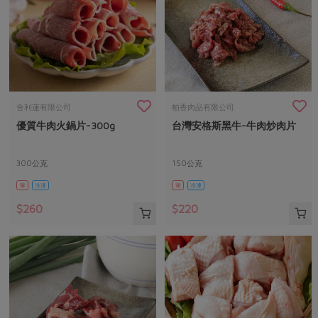
舍利蓮有限公司
柏香肉品有限公司
優質牛肉火鍋片-300g
台灣安格斯黑牛-牛肉炒肉片
300公克
150公克
葷
冷凍
葷
冷凍
$260
$220