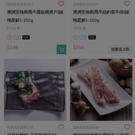
畜產肉類
水產
廚房瑜伽
誠翊星鮮貿易商行
誠翊星鮮貿易商行
合作25-經典快閃最後一週
澳洲安格斯黑牛翼板燒烤片(誠
澳洲安格斯黑牛紐約客牛排(誠
水畜加工品
料理方式
產品檢驗
合作25-精選產品第四彈
關注議題
翊星鮮)-250g
翊星鮮)-250g
烘焙．點心
自主把關
250公克
250公克
合作25-精選產品第三彈
調理食材・點心
減硝酸鹽
惜食
醬料
葷
冷凍
預購
葷
冷凍
預購
檢驗報告
更多當季產品
調味醬料/南北貨
烘焙
非基改運動
支持本土農糧
湯品．鍋物
$338
$338
預購達上限
硝酸鹽檢驗
休閒零嘴
沖泡飲品
廢核運動
能源議題
漬物
議題活動
保健食品
減添加物
減塑減廢
涼拌沙拉
社員權益
主婦聯盟X樂齡網特約優惠案
公益金
食農教育
飲品
居家好物
合作社法規
30%rPET紅烏龍茶
更多議題
美妝保養
個人清潔
社務專區
2024農業發展計畫年度報告
主題食譜
生活者e週報
家庭清潔
織品
選舉專區
更多議題活動
異國料理
日用品
圖書禮品
綠主張月刊
年菜食譜
防災用品
最新消息
把最好的台灣味帶回家！
柏香肉品有限公司
誠翊星鮮貿易商行
典藏閱覽室
養身食補