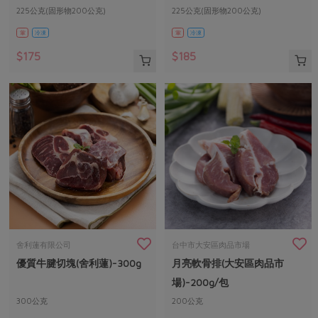
225公克(固形物200公克)
225公克(固形物200公克)
葷
冷凍
葷
冷凍
$175
$185
舍利蓮有限公司
台中市大安區肉品市場
優質牛腱切塊(舍利蓮)-300g
月亮軟骨排(大安區肉品市
場)-200g/包
300公克
200公克