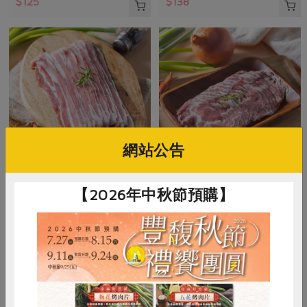
$125
$138
網站公告
保證責任花蓮縣肉品運銷合作社
保證責任花蓮縣肉品運銷合作社
【2026年中秋節預購】
五花火鍋片(花肉社)-250g
梅花火鍋片(花肉社)-250g
250公克
250公克
葷
冷凍
葷
冷凍
$199
$205