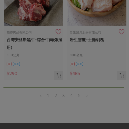
柏香肉品有限公司
岩生築見股份有限公司
台灣安格斯黑牛-綜合牛肉(燉滷
岩生雪巖-土雞剁塊
用)
300公克
800公克
葷
冷凍
葷
冷凍
$290
$485
‹
1
2
3
4
5
›