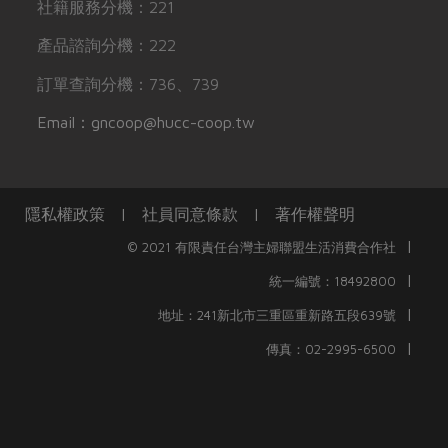
社籍服務分機：221
產品諮詢分機：222
訂單查詢分機：736、739
Email：gncoop@hucc-coop.tw
隱私權政策
|
社員同意條款
|
著作權聲明
|
© 2021 有限責任台灣主婦聯盟生活消費合作社
|
統一編號：18492800
|
地址：241新北市三重區重新路五段639號
|
傳真：02-2995-6500