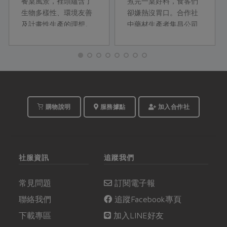
餐桌風景，裡頭蘊含了
煮完一桌好料，食客們
生物多樣性、環境友善
卻嫌熱沒胃口。合作社
及計畫性生產的理想。
中藥材生產者集昌公司
營養均衡的一籃菜該如
（下簡稱集昌）的馬偉
何料理？看到不認識的
智，設計了三道夏季養
蔬菜又該怎麼處理？
身料理與飲品，鹹甜兼
Shelley運用巧思簡單上
備、營養豐富，食材更
菜，帶著一顆有愛的心
涵蓋身心障礙者手作的
為家人烹煮每一餐。
有機乾燥薑片，料理方
式簡易，讓掌廚人也能
購物說明
服務據點
加入合作社
輕鬆優雅地端出開胃料
理。
社服資訊
追蹤我們
常見問題
訂閱電子報
聯絡我們
追蹤Facebook專頁
下載專區
加入LINE好友