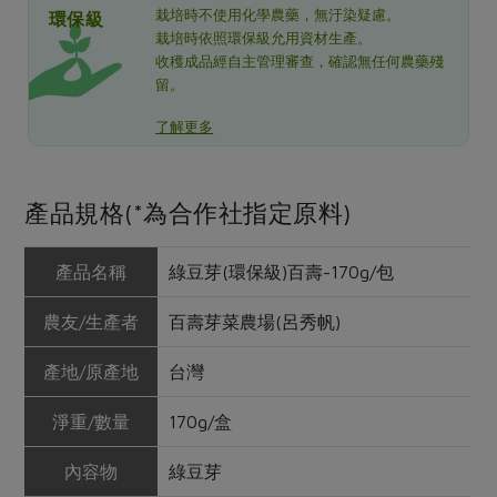
栽培時不使用化學農藥，無汙染疑慮。
環保級
栽培時依照環保級允用資材生產。
收穫成品經自主管理審查，確認無任何農藥殘
留。
了解更多
產品規格(*為合作社指定原料)
產品名稱
綠豆芽(環保級)百壽-170g/包
農友/生產者
百壽芽菜農場(呂秀帆)
產地/原產地
台灣
淨重/數量
170g/盒
內容物
綠豆芽