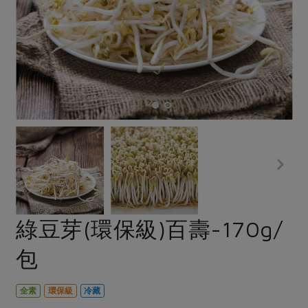
畜產肉類
水產
廚房瑜伽
傳到心坎裡，誠心又澎派
水畜加工品
料理方式
產品檢驗
合作25-經典快閃最後一週
關注議題
烘焙．點心
自主把關
合作25-精選產品第四彈
調理食材・點心
減硝酸鹽
惜食
醬料
檢驗報告
更多當季產品
調味醬料/南北貨
烘焙
非基改運動
支持本土農糧
湯品．鍋物
硝酸鹽檢驗
休閒零嘴
沖泡飲品
廢核運動
能源議題
漬物
議題活動
保健食品
減添加物
減塑減廢
涼拌沙拉
社員權益
主婦聯盟X樂齡網特約優惠案
公益金
食農教育
飲品
居家好物
合作社法規
30%rPET紅烏龍茶
更多議題
美妝保養
個人清潔
社務專區
2024農業發展計畫年度報告
綠豆芽(環保級)百壽-170g/
主題食譜
生活者e週報
家庭清潔
織品
選舉專區
更多議題活動
包
異國料理
日用品
圖書禮品
綠主張月刊
年菜食譜
防災用品
最新消息
傳到心坎裡，誠心又澎派
全素
環保級
冷藏
典藏閱覽室
養身食補