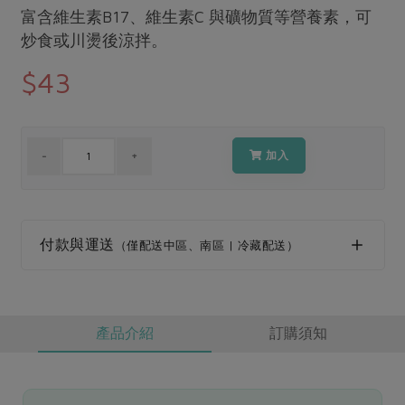
媒體報導
富含維生素B17、維生素C 與礦物質等營養素，可
最新產品
節慶大餐
下載專區
炒食或川燙後涼拌。
優惠專區
$43
高麗菜海鮮煎餅
地區活動
素食專區
社務會議
地區活動
樂齡友善
加入
活動報下載
付款與運送
（僅配送中區、南區 | 冷藏配送）
產品介紹
訂購須知