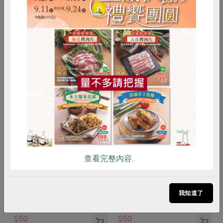
你可能有興趣的產品
惜食
RPET
食譜
減硝酸鹽
雞蛋
食安
共同購買
永豐農業有限公司
黃文章(新峰農場)
查看完整內容..
綠豆芽(環保級)永豐-200g/包
綠豆芽(環保級)新峰-200g/盒
200g/包
200公克/盒
我知道了
全素
環保級
冷藏
全素
環保級
冷藏
$50
$50