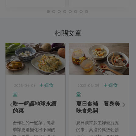
相關文章
主婦食
主婦食
2023-04-01
2022-06-05
堂
堂
吃一籃讓地球永續
夏日食補 養身美
的菜
味食慾開
合作社的一籃菜，隨著
夏日讓眾多主婦最扼腕
季節更迭變化出不同的
的事，莫過於興致勃勃