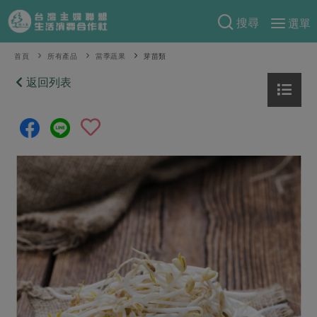
搜尋
選單
產品分類
首頁
所有產品
當季蔬果
芽苗類
當季蔬果
返回列表
食譜料理
一籃菜
當令水果
食材
特別企畫
芽苗類
蕈菇類
米食
預購活動
綠主張
辛香料類
麵食
把最好的台灣味帶回家！
觀點文章
關於合作社
肉食
奶蛋豆・五穀
防災用品預購圓滿結束
主婦食堂
一籃菜真心話
海鮮
蛋
乳製品
認識合作社
重要公告
2026年端午節預購圓滿結束
社內大小事
合作聯合國
常備菜
豆製品
米麵雜糧
關於我們
更多預購活動
產品故事
生活提案
蔬食
合作社組織
肉品・水產
樂齡生活
親子食育
蛋料理
當季產品
員工與求才