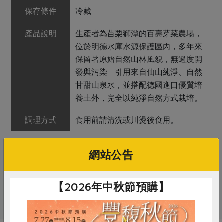
保存條件
冷藏
產品說明
生產者為苗栗獅潭的百壽芽菜農場，
位於明德水庫水源保護區內，多年來
保留著原始自然山林風貌，無過度開
發與污染，引用來自仙山純淨、自然
甘甜山泉水，並搭配德國進口優質培
養土外，完全以純淨自然方式栽培。
調理方式
食用前請清洗或川燙後食用。
網站公告
關鍵字
【2026年中秋節預購】
# 綠豆芽
# 豆芽菜
# 綠豆
# 芽菜