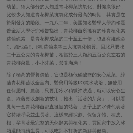
媒體報導
最新產品
幼苗。絕大部分的人知道青花椰菜抗氧化、對健康很好，
節慶大餐
下載專區
比較少人知道青花椰菜抗氧化成分最高的時期，其實是在
優惠專區
於剛發芽的階段。一九八二年，美國知名醫學大學約翰霍
高麗菜海鮮煎餅
普金斯大學研究報告指出，青花椰苗所擁有的珍貴植化素
地區活動
素食專區
蘿蔔硫素，是青花椰成菜的二十至五十倍，也含有維他命
社務會議
地區活動
C、維他命E、β胡蘿蔔素等三大抗氧化物質。因此只要吃
樂齡友善
活動報下載
二十五公克的青花椰苗，相當於三大顆約五百公克左右的
青花椰菜量，小小芽菜，營養滿滿！
除了極高的營養價值，它也是極低硝酸鹽的安心蔬菜。綠
藤青花椰苗以全室內、醫藥用等級RO純水栽培，無使用
任何肥料、農藥，只要用冷水稍微沖洗過，就可以安心生
食。綠藤更以創新的技術，推出「活著的芽菜」，可以看
見每一盒青花椰苗都直挺挺的站著，盒子上的水珠代表著
它持續呼吸並生長著。這樣未經採割、保留芽體、種皮、
根，孕育著最完整的天然酵素與植化素，買回家中放入冰
箱還能持續生長，可以吃到不打折的新鮮與健康。