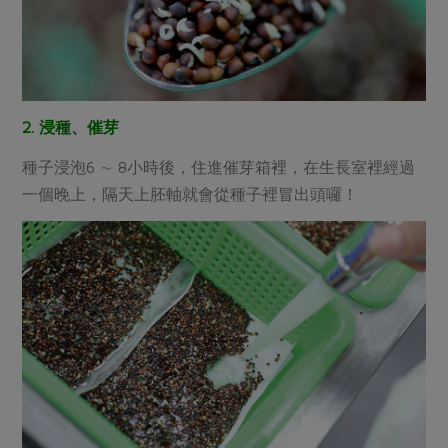
2. 浸種、催芽
種子浸泡6 ∼ 8小時後，住進催芽箱裡，在生長室裡經過
一個晚上，隔天上胚軸就會從種子裡冒出頭囉！