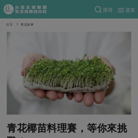
搜尋
選單
產品分類
首頁
產品故事
當季蔬果
食譜料理
一籃菜
當令水果
食材
特別企畫
芽苗類
蕈菇類
米食
預購活動
綠主張
辛香料類
麵食
把最好的台灣味帶回家！
觀點文章
關於合作社
肉食
奶蛋豆・五穀
防災用品預購圓滿結束
主婦食堂
一籃菜真心話
海鮮
蛋
乳製品
認識合作社
重要公告
2026年端午節預購圓滿結束
社內大小事
合作聯合國
常備菜
豆製品
米麵雜糧
關於我們
更多預購活動
產品故事
生活提案
蔬食
合作社組織
青花椰苗料理賽，等你來挑
肉品・水產
樂齡生活
親子食育
蛋料理
當季產品
員工與求才