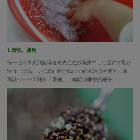
1. 清洗、燙種
每一批種子來到農場後會先住在冷藏庫中，使用前才取出
進行「清洗」，把表面髒汙或沙子經過2到3次淘洗去除，
再以50∼55℃熱水「燙種」，喚醒沈睡中的種子。