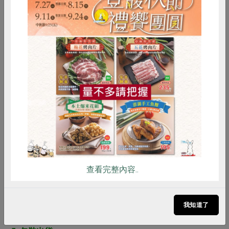
4. 生長
青花椰苗在溫、溼度控制的生長室裡持續長大，第四天後
開始照燈綠化，進入第六天，芽苗長到3.5∼4公分時，就
準備送到包裝區。
惜食
RPET
食譜
減硝酸鹽
雞蛋
食安
共同購買
查看完整內容..
我知道了