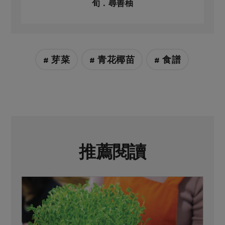
旬．尋善柚
# 芽菜
# 青花椰苗
# 食譜
推薦閱讀