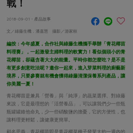
戰！
畜產肉類
水產
廚房瑜伽
合作25-經典快閃最後一週
水畜加工品
料理方式
產品檢驗
合作25-精選產品第四彈
2018-09-01・產品故事
關注議題
烘焙．點心
自主把關
合作25-精選產品第三彈
調理食材・點心
減硝酸鹽
惜食
文／綠藤生機．潘嘉慧 攝影／游家桓
醬料
檢驗報告
更多當季產品
調味醬料/南北貨
烘焙
非基改運動
支持本土農糧
編按：今年盛夏，合作社與綠藤生機攜手舉辦「青花椰苗
湯品．鍋物
硝酸鹽檢驗
休閒零嘴
沖泡飲品
料理賽」，一起激發主婦料理的軟實力！看似個頭小的青
廢核運動
能源議題
漬物
花椰苗，卻蘊含著大大的能量。平時你都怎麼吃？是不是
議題活動
保健食品
減添加物
減塑減廢
涼拌沙拉
有更多創意吃法呢？邀你一起來，進入芽菜料理的廚藝新
社員權益
主婦聯盟X樂齡網特約優惠案
公益金
食農教育
境界，只要參賽就有機會獲得綠藤清潔保養系列產品，讓
飲品
居家好物
合作社法規
30%rPET紅烏龍茶
你美麗一夏！
更多議題
美妝保養
個人清潔
社務專區
2024農業發展計畫年度報告
青花椰苗是兼具「營養」與「純淨」的蔬菜選擇。對綠藤
主題食譜
生活者e週報
家庭清潔
織品
選舉專區
更多議題活動
來說，它是最理想的「活營養品」，可以讓我們少一些瓶
異國料理
瓶罐罐維他命丸，少一些硝酸鹽的擔憂，它的方便性，也
日用品
圖書禮品
綠主張月刊
年菜食譜
讓料理更輕鬆，讓健康更簡單。
防災用品
最新消息
把最好的台灣味帶回家！
典藏閱覽室
養身食補
顧名思義，青花椰苗即是青花椰菜種子發芽大約一週內的