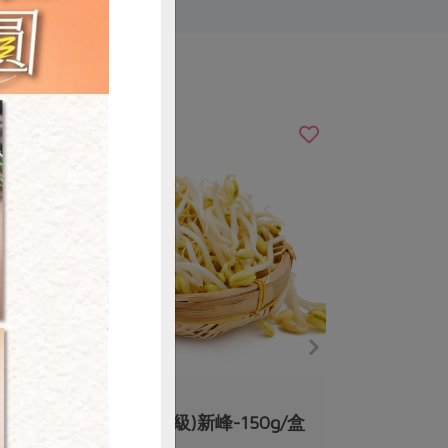
購買
黃文章(新峰農場)
/包
黃豆芽(環保級)新峰-150g/盒