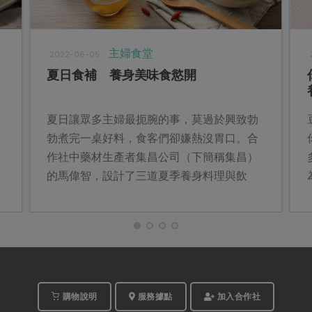
主婦食堂
2022-06-05
夏日食補 養身美味食慾開
夏日讓眾多主婦最扼腕的事，莫過於興致勃
勃煮完一桌好料，食客們卻嫌熱沒胃口。合
作社中藥材生產者集昌公司（下簡稱集昌）
的馬偉智，設計了三道夏季養身料理與飲
顆
品，鹹甜兼備、營養豐富，食材更涵蓋身心
障礙者手作的有機乾燥薑片，料理方式簡
易，讓掌廚人也能輕鬆優雅地端出開胃料
理。
購物說明
服務據點
加入合作社