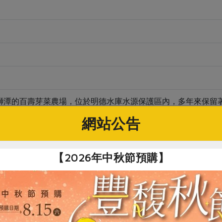
獅潭的百壽芽菜農場，位於明德水庫水源保護區內，多年來保留
用來自仙山純淨、自然甘甜山泉水，並搭配德國進口優質培養土
網站公告
或川燙後食用。
【2026年中秋節預購】
關鍵字
# 綠豆芽
# 豆芽菜
# 綠豆
# 芽菜