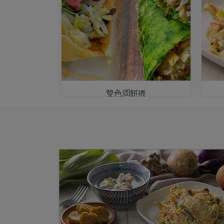
蔬果汁＋地
雙色潤餅捲