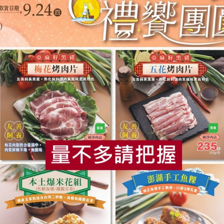
你可能有興趣的產品
食
RPET
食譜
減硝酸鹽
雞蛋
食安
共同
(新峰農場)
永豐農業有限公司
芽(環保級)新峰-200g/盒
黃豆芽(環保級)永豐-200g