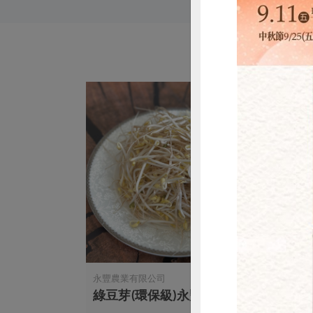
惜
永豐農業有限公司
黃文章
新峰-120g/
綠豆芽(環保級)永豐-200g/包
綠豆