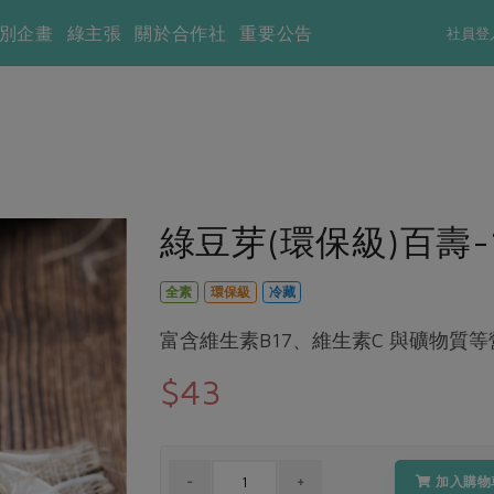
別企畫
綠主張
關於合作社
重要公告
社員登
綠豆芽(環保級)百壽-1
全素
環保級
冷藏
富含維生素B17、維生素C 與礦物質
$43
加入購物