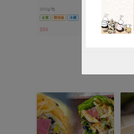
200g/包
200
全素
環保級
冷藏
全素
$50
$50