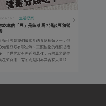
生活提案
2022-05-01
你吃進的「豆」是蔬菜嗎？淺談豆類營
養
豆類可說是我們最常見的食物種類之一，但
你知道豆類有哪些嗎？豆類植物的種類超級
多，全世界就有將近兩萬種；有的豆類是作
為蔬菜食用，有的則是因為其含有大量脂
肪，便用來提取油脂供應食用或是其他工
業、醫療原料所用。不過這麼多種豆，其實
營養成分卻是大有區別呢。