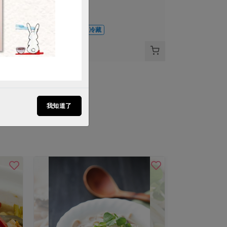
150公克/盒
全素
環保級
冷藏
$57
我知道了