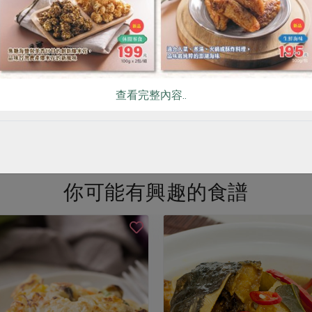
公克/盒
200g/包
環保級
冷藏
全素
環保級
冷藏
$56
查看完整內容..
看更多產品
你可能有興趣的食譜