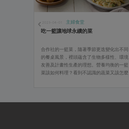
主婦食堂
2023-04-01
戰！
吃一籃讓地球永續的菜
淨」的蔬菜
合作社的一籃菜，隨著季節更迭變化出不同
的「活營養
的餐桌風景，裡頭蘊含了生物多樣性、環境
罐維他命
友善及計畫性生產的理想。營養均衡的一籃
方便性，也
菜該如何料理？看到不認識的蔬菜又該怎麼
今年盛夏，
處理？ Shelley運用巧思簡單上菜，帶著一
有愛的心為家人烹煮每一餐。