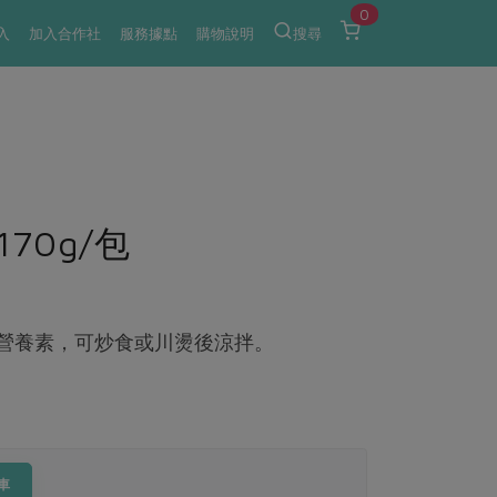
0
入
加入合作社
服務據點
購物說明
搜尋
70g/包
等營養素，可炒食或川燙後涼拌。
車