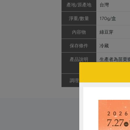
產地/原產地
台灣
淨重/數量
170g/盒
內容物
綠豆芽
保存條件
冷藏
產品說明
生產者為苗栗
發與污染，引
調理方式
食用前請清洗