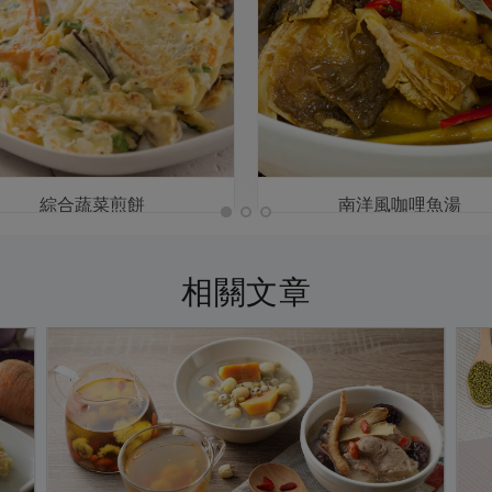
綜合蔬菜煎餅
南洋風咖哩魚湯
相關文章