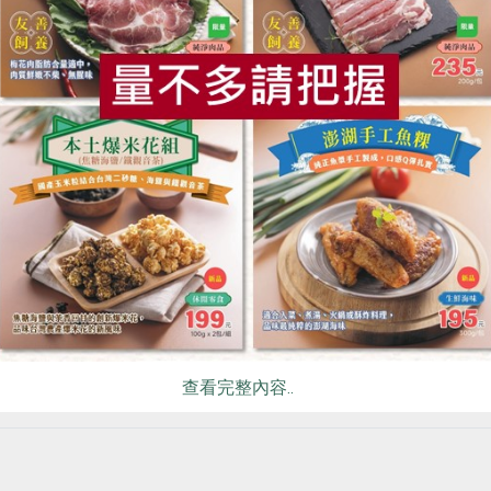
食
RPET
食譜
減硝酸鹽
雞蛋
食安
共同
查看完整內容..