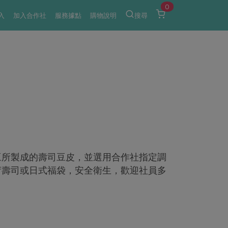
0
入
加入合作社
服務據點
購物說明
搜尋
豆所製成的壽司豆皮，並選用合作社指定調
荷壽司或日式福袋，安全衛生，歡迎社員多