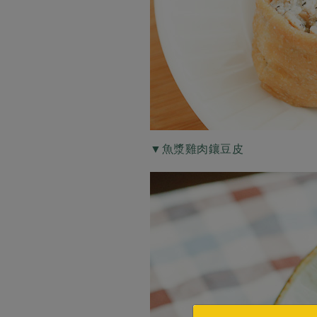
▼魚漿雞肉鑲豆皮