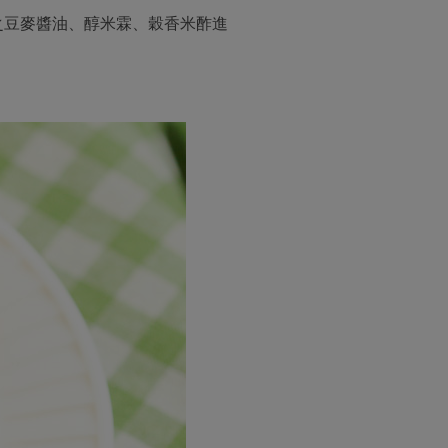
之豆麥醬油、醇米霖、穀香米酢進