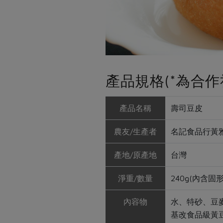
產品規格(*為合作
產品名稱
壽司豆皮
農友/生產者
名記食品行黃
產地/原產地
台灣
淨重/數量
240g(內含固形
內容物
水、特砂、豆麥
基改食品級黃