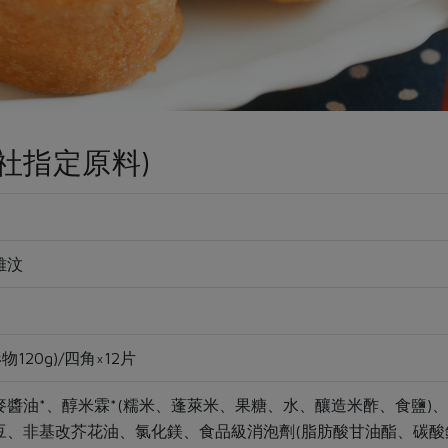
社指定原料)
雅汶
物120g)/四角×12片
醬油*、醇米霖*(糯米、蓬萊米、果糖、水、釀造米酢、食鹽)、
豆、非基改芥花油、氯化鎂、食品級消泡劑(脂肪酸甘油酯、碳酸鈣