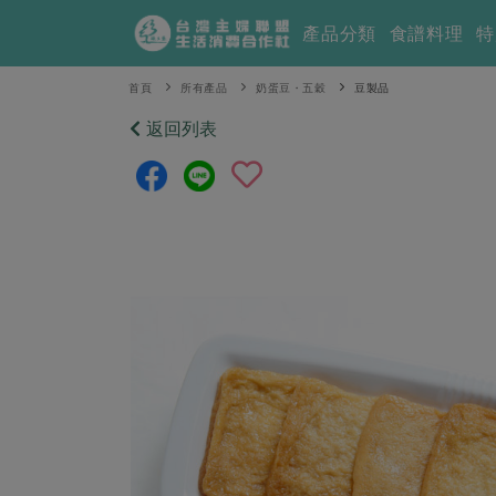
產品分類
食譜料理
特
首頁
所有產品
奶蛋豆・五穀
豆製品
返回列表