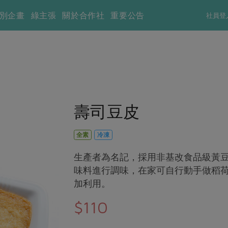
別企畫
綠主張
關於合作社
重要公告
社員登
壽司豆皮
全素
冷凍
生產者為名記，採用非基改食品級黃
味料進行調味，在家可自行動手做稻
加利用。
$110