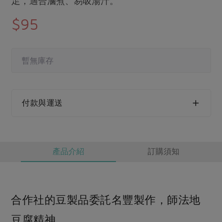
足，適合滷煮、易吸湯汁。
媒體報導
最新產品
節慶大餐
$95
下載專區
優惠專區
高麗菜海鮮煎餅
地區活動
素食專區
暫無庫存
社務會議
地區活動
樂齡友善
活動報下載
付款與運送
產品介紹
訂購須知
合作社的豆製品委託名豐製作，師法地
豆腐精神，