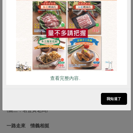
惜食
RPET
食譜
減硝酸鹽
雞蛋
食安
共同購買
查看完整內容..
我知道了
(圖二：名豐黃老闆)
一路走來 情義相挺