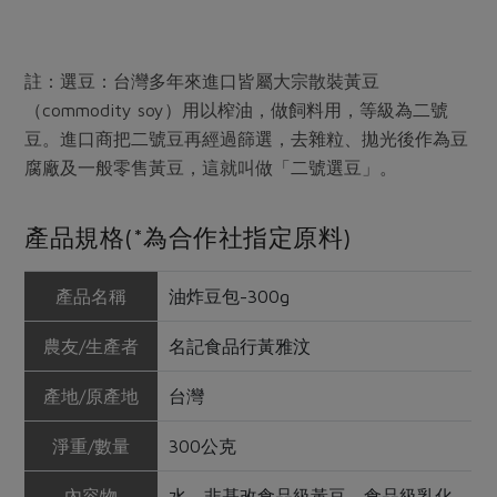
註：選豆：台灣多年來進口皆屬大宗散裝黃豆
（commodity soy）用以榨油，做飼料用，等級為二號
豆。進口商把二號豆再經過篩選，去雜粒、拋光後作為豆
腐廠及一般零售黃豆，這就叫做「二號選豆」。
產品規格(*為合作社指定原料)
產品名稱
油炸豆包-300g
農友/生產者
名記食品行黃雅汶
產地/原產地
台灣
淨重/數量
300公克
內容物
水、非基改食品級黃豆、食品級乳化