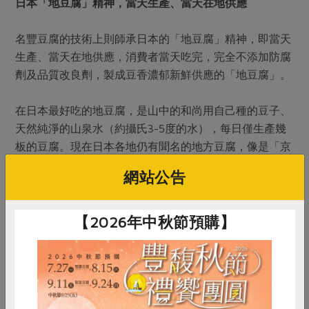
日本「地豆腐」精神，當天生產、當天在地供應
名豐豆腐的技術上則師承日本的「地豆腐」精神，即當天
生產、當天在地供應，消費者當天吃完，完全不添加防腐
劑及品質改良劑，製成豆香濃郁新鮮供應的「地豆腐」。
在日本最好吃的地豆腐，是山中的和尚用自己種的豆子、
天然純淨的山泉水（約攝氏3-5度的水），每日僅生產幾
板的豆腐。現在日本各地仍有聞名的地方豆腐，像是「京
豆腐」、「九州豆腐」都頗具盛名，並發展出所謂的豆腐
網站公告
文化。
優質的地豆腐要有極佳的環境配合，台灣要做出道地的地
【2026年中秋節預購】
豆腐缺乏像日本那樣的環境，因此名豐不斷投資新廠設
備，採用自來水源，自進水後，得經過10道過濾程序才能
完成淨水工作，為的就是把模擬的天然環境搬到新莊來，
在水、電上便要付出相當的成本。