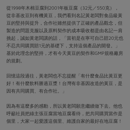
從1998年木棉豆腐到2001年板豆腐（32元／550克），
從非基改豆到有機黃豆，我們看到名記黃老闆對食品級黃
豆的堅持與提升，合作社雖然提供了正確的產品觀念，但
製造的問題克服以及原料契作的成本吸收都是由名記一肩
挑起，誠如黃老闆講的話，「當初是在寧可自己賠20元也
不忍共同購買賠1元的基礎下，支持這個產品的開發。」
基於此理念的堅持，才有今天黃豆的契作和GMP規格廠房
的規劃。
回憶這段過往，黃老闆也不忘提醒「有什麼食品比黃豆更
好！有什麼飲料勝過豆漿！台灣有非基因改造的黃豆，是
因有共同購買、有合作社。」
因為有這麼多的感動，所以黃老闆願意繼續做下去。他也
呼籲社員把綠主張豆腐當地豆腐看待，把共同購買當作是
個里，大家一起愛護這個里、維護自家的最好在地豆腐！