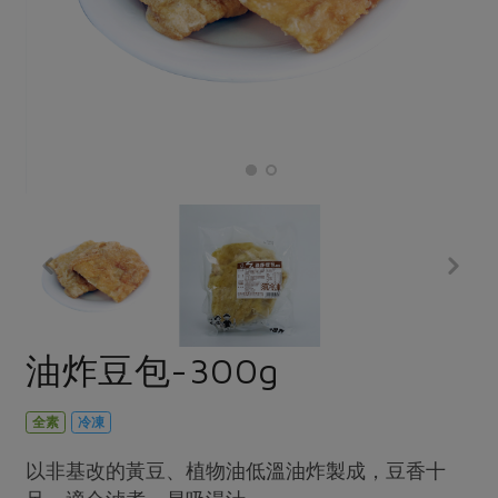
畜產肉類
水產
廚房瑜伽
合作25-經典快閃最後一週
水畜加工品
料理方式
產品檢驗
合作25-精選產品第四彈
關注議題
烘焙．點心
自主把關
合作25-精選產品第三彈
調理食材・點心
減硝酸鹽
惜食
醬料
檢驗報告
更多當季產品
調味醬料/南北貨
烘焙
非基改運動
支持本土農糧
湯品．鍋物
硝酸鹽檢驗
休閒零嘴
沖泡飲品
廢核運動
能源議題
漬物
議題活動
保健食品
減添加物
減塑減廢
涼拌沙拉
社員權益
主婦聯盟X樂齡網特約優惠案
公益金
食農教育
飲品
居家好物
合作社法規
30%rPET紅烏龍茶
更多議題
美妝保養
個人清潔
社務專區
2024農業發展計畫年度報告
油炸豆包-300g
主題食譜
生活者e週報
家庭清潔
織品
選舉專區
更多議題活動
異國料理
日用品
圖書禮品
全素
冷凍
綠主張月刊
年菜食譜
防災用品
最新消息
把最好的台灣味帶回家！
以非基改的黃豆、植物油低溫油炸製成，豆香十
典藏閱覽室
養身食補