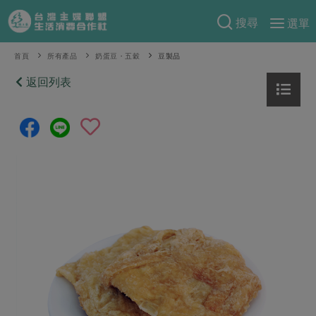
搜尋
選單
產品分類
首頁
所有產品
奶蛋豆・五穀
豆製品
當季蔬果
返回列表
食譜料理
一籃菜
當令水果
食材
特別企畫
芽苗類
蕈菇類
米食
預購活動
綠主張
辛香料類
麵食
把最好的台灣味帶回家！
觀點文章
關於合作社
肉食
奶蛋豆・五穀
防災用品預購圓滿結束
主婦食堂
一籃菜真心話
海鮮
蛋
乳製品
認識合作社
重要公告
2026年端午節預購圓滿結束
社內大小事
合作聯合國
常備菜
豆製品
米麵雜糧
關於我們
更多預購活動
產品故事
生活提案
蔬食
合作社組織
肉品・水產
樂齡生活
親子食育
蛋料理
當季產品
員工與求才