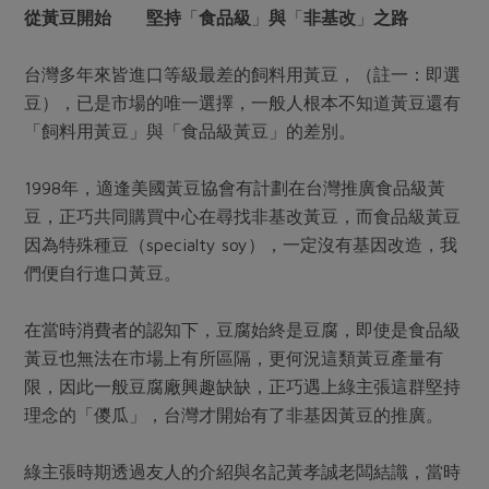
從黃豆開始 堅持
「
食品級
」
與
「
非基改
」
之路
台灣多年來皆進口等級最差的飼料用黃豆，（註一：即選
豆），已是市場的唯一選擇，一般人根本不知道黃豆還有
「飼料用黃豆」與「食品級黃豆」的差別。
1998年，適逢美國黃豆協會有計劃在台灣推廣食品級黃
豆，正巧共同購買中心在尋找非基改黃豆，而食品級黃豆
因為特殊種豆（specialty soy），一定沒有基因改造，我
們便自行進口黃豆。
在當時消費者的認知下，豆腐始終是豆腐，即使是食品級
黃豆也無法在市場上有所區隔，更何況這類黃豆產量有
限，因此一般豆腐廠興趣缺缺，正巧遇上綠主張這群堅持
理念的「儍瓜」，台灣才開始有了非基因黃豆的推廣。
綠主張時期透過友人的介紹與名記黃孝誠老闆結識，當時