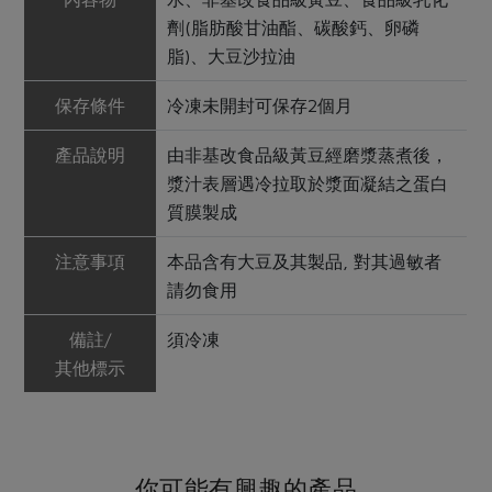
劑(脂肪酸甘油酯、碳酸鈣、卵磷
脂)、大豆沙拉油
保存條件
冷凍未開封可保存2個月
產品說明
由非基改食品級黃豆經磨漿蒸煮後，
漿汁表層遇冷拉取於漿面凝結之蛋白
質膜製成
注意事項
本品含有大豆及其製品, 對其過敏者
請勿食用
備註/
須冷凍
其他標示
你可能有興趣的產品