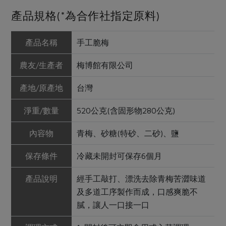
產品規格(*為合作社指定原料)
產品名稱
手工脆梅
農友/生產者
梅博館有限公司
產地/原產地
台灣
淨重/數量
520公克(含固形物280公克)
內容物
青梅、砂糖(特砂、二砂)、鹽
保存條件
冷藏未開封可保存6個月
產品說明
經手工敲打、漂洗去除青梅苦澀味道
及多道工序製作而成，口感爽脆不
膩，讓人一口接一口