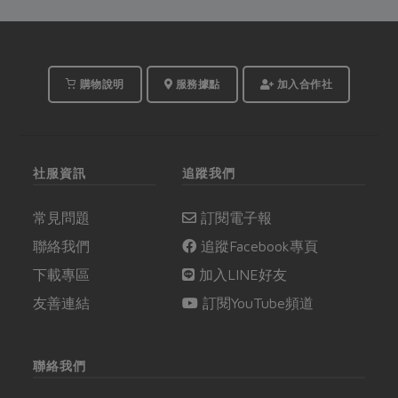
的孩子陪同媽媽一起參
將這一年一次、短暫而
與。於是，苓雅綠食之
美好的自然滋味封存進
「大大小小同樂敲青
甕裡吧！
梅」，就在苓雅站寬廣
的二樓教室熱鬧展開。
購物說明
服務據點
加入合作社
社服資訊
追蹤我們
常見問題
訂閱電子報
聯絡我們
追蹤Facebook專頁
下載專區
加入LINE好友
友善連結
訂閱YouTube頻道
聯絡我們