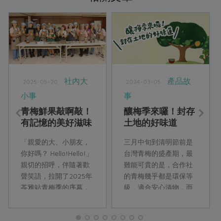
社內大
產品故
2025-05-20
2024-03-05
小事
事
青梅鮮果敲啊敲！
釀梅季來囉！封存
有記憶的美好滋味
土地的好味道
「親愛的大、小朋友，
三月中旬到清明節前是
你好嗎？ Hello!Hello!」
台灣青梅的盛產期，最
親切的招呼，伴隨著歡
難能可貴的是，合作社
聲笑語，拉開了2025年
的青梅幾乎都是環保等
苓雅站青梅季的序幕，
級，適合安心漬物，而
與以往不同的是，時值
且不同時期的梅子熟度
週三，增加了四位學齡
適合不同釀作手法，快