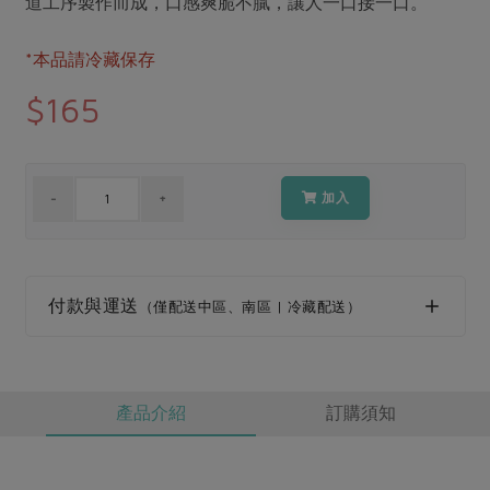
道工序製作而成，口感爽脆不膩，讓人一口接一口。
媒體報導
最新產品
節慶大餐
下載專區
*本品請冷藏保存
優惠專區
$165
高麗菜海鮮煎餅
地區活動
素食專區
社務會議
地區活動
樂齡友善
活動報下載
加入
付款與運送
（僅配送中區、南區 | 冷藏配送）
產品介紹
訂購須知