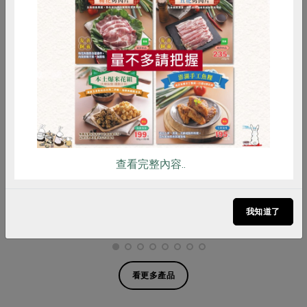
惜食
RPET
食譜
減硝酸鹽
雞蛋
食安
共同購買
梅博館有限公司
梅博館有限公司
紅玉茶梅
紫蘇梅-700g
查看完整內容..
520公克(含固形量280公克)
700公克
(內含固形物450公克)
全素
常溫
全素
常溫
我知道了
$205
$265
看更多產品