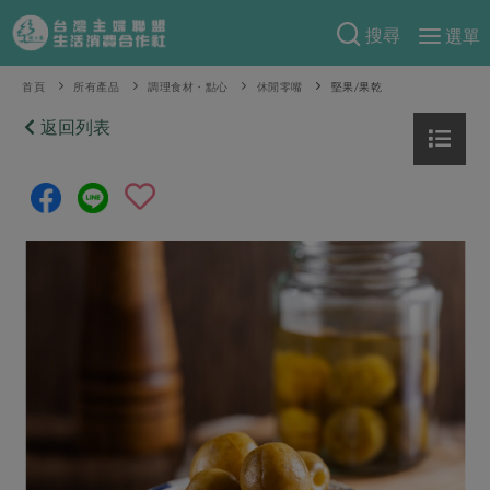
搜尋
選單
產品分類
首頁
所有產品
調理食材・點心
休閒零嘴
堅果/果乾
當季蔬果
返回列表
食譜料理
一籃菜
當令水果
食材
特別企畫
芽苗類
蕈菇類
米食
預購活動
綠主張
辛香料類
麵食
把最好的台灣味帶回家！
觀點文章
關於合作社
肉食
奶蛋豆・五穀
防災用品預購圓滿結束
主婦食堂
一籃菜真心話
海鮮
蛋
乳製品
認識合作社
重要公告
2026年端午節預購圓滿結束
社內大小事
合作聯合國
常備菜
豆製品
米麵雜糧
關於我們
更多預購活動
產品故事
生活提案
蔬食
合作社組織
肉品・水產
樂齡生活
親子食育
蛋料理
當季產品
員工與求才