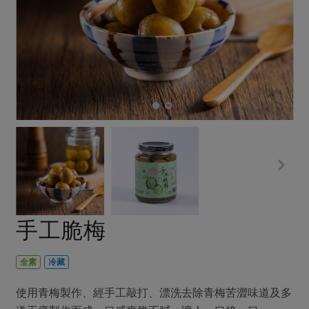
畜產肉類
水產
廚房瑜伽
傳到心坎裡，誠心又澎派
水畜加工品
料理方式
產品檢驗
合作25-經典快閃最後一週
關注議題
烘焙．點心
自主把關
合作25-精選產品第四彈
調理食材・點心
減硝酸鹽
惜食
醬料
檢驗報告
更多當季產品
調味醬料/南北貨
烘焙
非基改運動
支持本土農糧
湯品．鍋物
硝酸鹽檢驗
休閒零嘴
沖泡飲品
廢核運動
能源議題
漬物
議題活動
保健食品
減添加物
減塑減廢
涼拌沙拉
社員權益
主婦聯盟X樂齡網特約優惠案
公益金
食農教育
飲品
居家好物
合作社法規
30%rPET紅烏龍茶
更多議題
美妝保養
個人清潔
社務專區
2024農業發展計畫年度報告
手工脆梅
主題食譜
生活者e週報
家庭清潔
織品
選舉專區
更多議題活動
異國料理
日用品
圖書禮品
全素
冷藏
綠主張月刊
年菜食譜
防災用品
最新消息
傳到心坎裡，誠心又澎派
使用青梅製作、經手工敲打、漂洗去除青梅苦澀味道及多
典藏閱覽室
養身食補