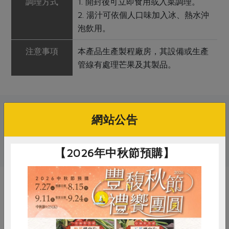
調理方式
1. 開封後可立即食用或入菜調理。
2. 湯汁可依個人口味加入冰、熱水沖
泡飲用。
注意事項
本產品生產製程廠房，其設備或生產
管線有處理芒果及其製品。
關鍵字
網站公告
# 梅博館
# 青梅季
# 梅子
【2026年中秋節預購】
你可能有興趣的產品