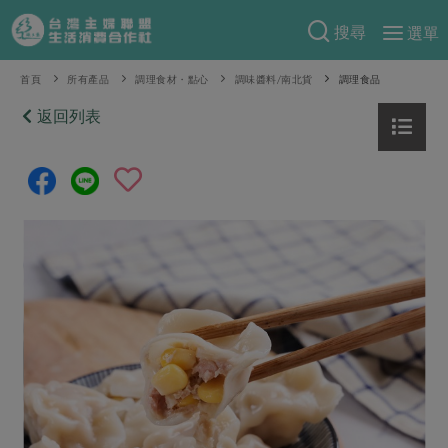
搜尋
選單
產品分類
首頁
所有產品
調理食材・點心
調味醬料/南北貨
調理食品
當季蔬果
返回列表
食譜料理
一籃菜
當令水果
食材
特別企畫
芽苗類
蕈菇類
米食
預購活動
綠主張
辛香料類
麵食
把最好的台灣味帶回家！
觀點文章
關於合作社
肉食
奶蛋豆・五穀
防災用品預購圓滿結束
主婦食堂
一籃菜真心話
海鮮
蛋
乳製品
認識合作社
重要公告
2026年端午節預購圓滿結束
社內大小事
合作聯合國
常備菜
豆製品
米麵雜糧
關於我們
更多預購活動
產品故事
生活提案
蔬食
合作社組織
肉品・水產
樂齡生活
親子食育
蛋料理
當季產品
員工與求才