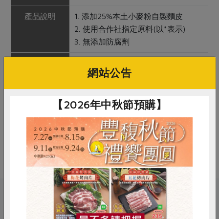
產品說明
1. 添加25%本土小麥粉自製麵皮
2. 使用合作社指定原料(以*表示)
3. 無添加防腐劑
調理方式
1.煮 - 水煮滾後將水餃下鍋，待水餃
網站公告
浮起，即可關小火並加蓋，再燜一會
兒，等到水餃膨脹時，即可撈起食用
2. 蒸 - 將水餃排放於蒸籠內或電鍋
【2026年中秋節預購】
中，蒸18分鐘後即可食用
注意事項
本品含有含麩質之穀物、大豆、芝麻
及其製品，對其過敏者請勿食用
關鍵字
惜食
RPET
食譜
減硝酸鹽
雞蛋
食安
共同購買