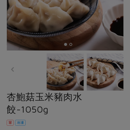
畜產肉類
水產
廚房瑜伽
合作25-經典快閃最後一週
水畜加工品
料理方式
產品檢驗
合作25-精選產品第四彈
關注議題
烘焙．點心
自主把關
合作25-精選產品第三彈
調理食材・點心
減硝酸鹽
惜食
醬料
檢驗報告
更多當季產品
調味醬料/南北貨
烘焙
非基改運動
支持本土農糧
湯品．鍋物
硝酸鹽檢驗
休閒零嘴
沖泡飲品
廢核運動
能源議題
漬物
議題活動
保健食品
減添加物
減塑減廢
涼拌沙拉
社員權益
主婦聯盟X樂齡網特約優惠案
公益金
食農教育
飲品
居家好物
合作社法規
30%rPET紅烏龍茶
更多議題
美妝保養
個人清潔
社務專區
2024農業發展計畫年度報告
杏鮑菇玉米豬肉水
主題食譜
生活者e週報
家庭清潔
織品
選舉專區
更多議題活動
餃-1050g
異國料理
日用品
圖書禮品
綠主張月刊
年菜食譜
防災用品
最新消息
把最好的台灣味帶回家！
葷
冷凍
典藏閱覽室
養身食補