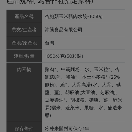
產品規格(*為合作社指定原料)
產品名稱
杏鮑菇玉米豬肉水餃-1050g
農友/生產者
沛騰食品有限公司
產地/原產地
台灣
淨重/數量
1050公克(50粒裝)
內容物
豬肉*、中筋麵粉、水、玉米粒*、杏
鮑菇頭*、豬油*、本土小麥粉* (25%
麵粉)、蔥*、大骨高湯(水、大骨、碘
鹽、薑)、胡麻油(大豆油、芝麻油)、
豆麥醬油*、胡椒粉、碘鹽、薑、醇米
霖(糯米、蓬萊米、果糖、水、釀造米
醋)
保存條件
冷凍未開封可保存1年