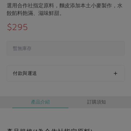
媒體報導
選用合作社指定原料，麵皮添加本土小麥製作，水
最新產品
節慶大餐
下載專區
餃餡料飽滿、滋味鮮甜。
優惠專區
$295
高麗菜海鮮煎餅
地區活動
素食專區
社務會議
地區活動
暫無庫存
樂齡友善
活動報下載
付款與運送
產品介紹
訂購須知