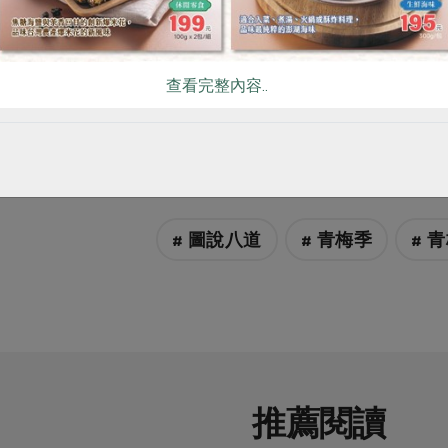
原文刊登於 2024年0
查看完整內容..
更高的規範 保護社
權利
# 圖說八道
# 青梅季
# 
推薦閱讀