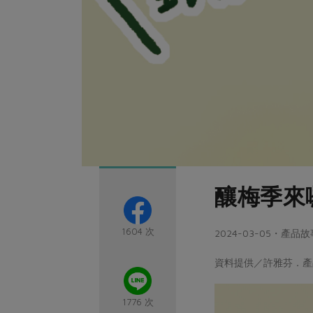
釀梅季來
1604 次
2024-03-05・產品故
資料提供／許雅芬．產
1776 次