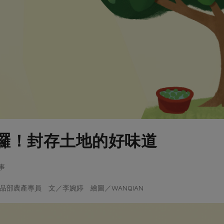
囉！封存土地的好味道
事
品部農產專員 文／李婉婷 繪圖／WANQIAN