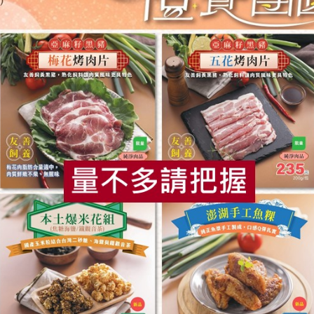
食
RPET
食譜
減硝酸鹽
雞蛋
食安
共同