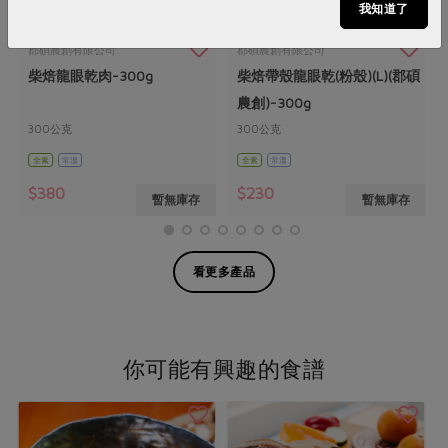
我知道了
郡碩農創有限公司
郡碩農創有限公司
柴焙龍眼乾肉-300g
柴焙帶殼龍眼乾(粉殼)(L)(郡碩
農創)-300g
300公克
300公克
全素
常溫
全素
常溫
$380
$230
暫無庫存
暫無庫存
看更多產品
你可能有興趣的食譜