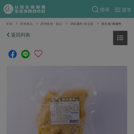
搜尋
選單
產品分類
首頁
所有產品
調理食材・點心
調味醬料/南北貨
南北貨/燉滷料
當季蔬果
返回列表
食譜料理
一籃菜
當令水果
食材
特別企畫
芽苗類
蕈菇類
米食
預購活動
綠主張
辛香料類
麵食
把最好的台灣味帶回家！
觀點文章
關於合作社
肉食
奶蛋豆・五穀
防災用品預購圓滿結束
主婦食堂
一籃菜真心話
海鮮
蛋
乳製品
認識合作社
重要公告
2026年端午節預購圓滿結束
社內大小事
合作聯合國
常備菜
豆製品
米麵雜糧
關於我們
更多預購活動
產品故事
生活提案
蔬食
合作社組織
肉品・水產
樂齡生活
親子食育
蛋料理
當季產品
員工與求才