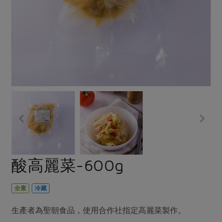
畜產肉類
水產
廚房瑜伽
合作25-經典快閃最後一週
水畜加工品
料理方式
產品檢驗
合作25-精選產品第四彈
關注議題
烘焙．點心
自主把關
合作25-精選產品第三彈
調理食材・點心
減硝酸鹽
惜食
醬料
檢驗報告
更多當季產品
調味醬料/南北貨
烘焙
非基改運動
支持本土農糧
湯品．鍋物
硝酸鹽檢驗
休閒零嘴
沖泡飲品
廢核運動
能源議題
漬物
議題活動
保健食品
減添加物
減塑減廢
涼拌沙拉
社員權益
主婦聯盟X樂齡網特約優惠案
公益金
食農教育
飲品
居家好物
合作社法規
30%rPET紅烏龍茶
更多議題
美妝保養
個人清潔
社務專區
2024農業發展計畫年度報告
酸高麗菜-600g
主題食譜
生活者e週報
家庭清潔
織品
選舉專區
更多議題活動
異國料理
日用品
圖書禮品
全素
冷藏
綠主張月刊
年菜食譜
防災用品
最新消息
把最好的台灣味帶回家！
生產者為聖朝食品，使用合作社指定高麗菜製作。
典藏閱覽室
養身食補