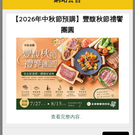
【2026年中秋節預購】豐馥秋節禮饗
關鍵字
團圓
# 酸高麗菜
惜食
RPET
食譜
減硝酸鹽
你可能有興趣的產品
雞蛋
食安
共同購買
查看完整內容..