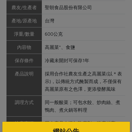
農友/生產者
聖朝食品股份有限公司
產地/原產地
台灣
淨重/數量
600公克
內容物
高麗菜*、食鹽
保存條件
冷藏未開封可保存1年
產品說明
採用合作社農友生產之高麗菜(以＊表
示)，以傳統方式醃製而成，不僅保有
高麗菜原有之色澤，更添發酵風味
調理方式
同一般酸菜；可包水餃、炒肉絲、煮
鴨肉、煮火鍋等料理
注意事項
因本產品未添加防腐劑，鹽度稍高，
網站公告
所以料理前，請以水稍加泡洗退鹽