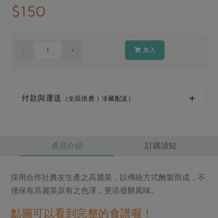
媒體報導
$150
最新產品
節慶大餐
下載專區
優惠專區
高麗菜海鮮煎餅
加入
地區活動
素食專區
社務會議
地區活動
樂齡友善
活動報下載
付款與運送
（全區供應 | 冷藏配送）
產品介紹
訂購須知
採用合作社農友生產之高麗菜，以傳統方式醃製而成，不
僅保有高麗菜原有之色澤，更添發酵風味。
點圖可以看到完整的食譜喔！