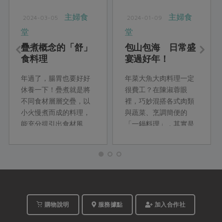
主婦食
主婦食
2024-03-05
2024-01-09
堂
堂
疊煮概念的「舒」
包山包海 日常盛
食料理
宴過好年！
年過了，腸胃也要好好
年菜大魚大肉料理一定
休養一下！疊煮就是將
很費工？在陳淑蓉眼
不同食材層層交疊，以
裡，巧妙混搭各式肉類
小火慢煮而成的料理，
與蔬菜、烹調簡便的
能充分提引出食材風
「一鍋料理」，其實是
味。這次教你用疊煮概
她和先生平時晚餐經常
念，變化出一道道清
吃的菜式。這次她運用
爽、舒服的主菜、配
種類豐富的食材，以最
菜、湯麵等料理，吃了
少調味、簡單好上手的
舒心也舒身。
料理方式，將滿滿的山
海鮮味通通放入年菜
裡。
購物說明
服務據點
加入合作社