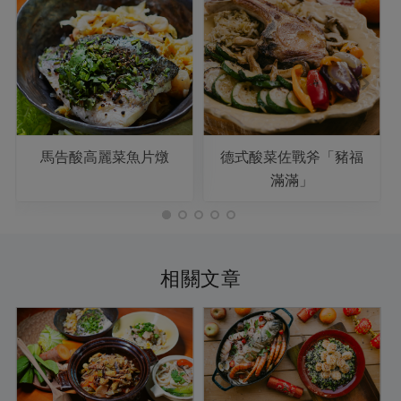
馬告酸高麗菜魚片燉
德式酸菜佐戰斧「豬福
滿滿」
相關文章