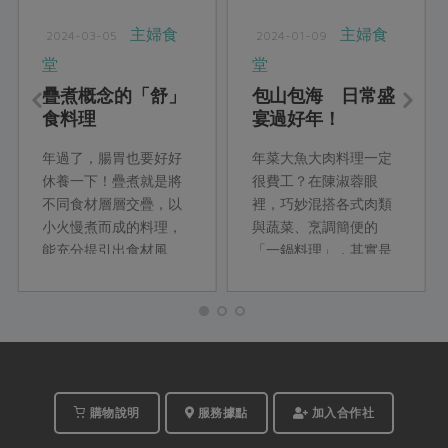
主婦食
主婦食
2024-03-05
2024-01-09
堂
堂
疊煮概念的「舒」
包山包海 日常盛
食料理
宴過好年！
年過了，腸胃也要好好
年菜大魚大肉料理一定
休養一下！疊煮就是將
很費工？在陳淑蓉眼
不同食材層層交疊，以
裡，巧妙混搭各式肉類
小火慢煮而成的料理，
與蔬菜、烹調簡便的
能充分提引出食材風
「一鍋料理」，其實是
味。這次教你用疊煮概
她和先生平時晚餐經常
念，變化出一道道清
吃的菜式。這次她運用
爽、舒服的主菜、配
種類豐富的食材，以最
菜、湯麵等料理，吃了
少調味、簡單好上手的
舒心也舒身。
料理方式，將滿滿的山
海鮮味通通放入年菜
裡。
購物說明
服務據點
加入合作社