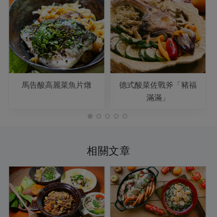
馬告酸高麗菜魚片燉
德式酸菜佐戰斧「豬福
滿滿」
相關文章