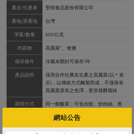
農友/生產者
聖朝食品股份有限公司
產地/原產地
台灣
淨重/數量
600公克
內容物
高麗菜*、食鹽
保存條件
冷藏未開封可保存1年
產品說明
採用合作社農友生產之高麗菜(以＊表
示)，以傳統方式醃製而成，不僅保有
高麗菜原有之色澤，更添發酵風味
調理方式
同一般酸菜；可包水餃、炒肉絲、煮
鴨肉、煮火鍋等料理
網站公告
注意事項
因本產品未添加防腐劑，鹽度稍高，
所以料理前，請以水稍加泡洗退鹽