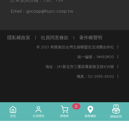
Email：gncoop@hucc-coop.tw
隱私權政策
|
社員同意條款
|
著作權聲明
|
© 2021 有限責任台灣主婦聯盟生活消費合作社
|
統一編號：18492800
|
地址：241新北市三重區重新路五段639號
|
傳真：02-2995-6500
0
首頁
社員專區
購物車
服務據點
購物說明
)