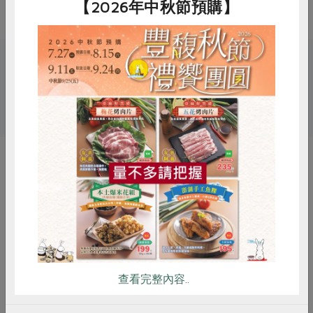
【2026年中秋節預購】
關鍵字
# 酸高麗菜
惜食
RPET
食譜
減硝酸鹽
雞蛋
食安
共同購買
你可能有興趣的產品
查看完整內容..