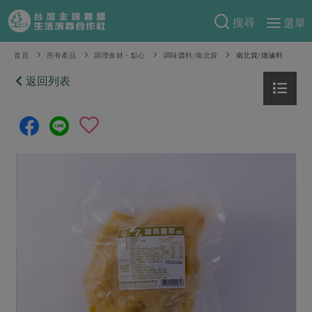
搜尋
選單
產品分類
首頁
所有產品
調理食材・點心
調味醬料/南北貨
南北貨/燉滷料
當季蔬果
返回列表
食譜料理
一籃菜
當令水果
食材
特別企畫
芽苗類
蕈菇類
米食
預購活動
綠主張
辛香料類
麵食
把最好的台灣味帶回家！
觀點文章
關於合作社
肉食
奶蛋豆・五穀
防災用品預購圓滿結束
主婦食堂
一籃菜真心話
海鮮
蛋
乳製品
認識合作社
重要公告
2026年端午節預購圓滿結束
社內大小事
合作聯合國
常備菜
豆製品
米麵雜糧
關於我們
更多預購活動
產品故事
生活提案
蔬食
合作社組織
肉品・水產
樂齡生活
親子食育
蛋料理
當季產品
員工與求才