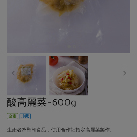
畜產肉類
水產
廚房瑜伽
傳到心坎裡，誠心又澎派
水畜加工品
料理方式
產品檢驗
合作25-經典快閃最後一週
關注議題
烘焙．點心
自主把關
合作25-精選產品第四彈
調理食材・點心
減硝酸鹽
惜食
醬料
檢驗報告
更多當季產品
調味醬料/南北貨
烘焙
非基改運動
支持本土農糧
湯品．鍋物
硝酸鹽檢驗
休閒零嘴
沖泡飲品
廢核運動
能源議題
漬物
議題活動
保健食品
減添加物
減塑減廢
涼拌沙拉
社員權益
主婦聯盟X樂齡網特約優惠案
公益金
食農教育
飲品
居家好物
合作社法規
30%rPET紅烏龍茶
更多議題
美妝保養
個人清潔
社務專區
2024農業發展計畫年度報告
酸高麗菜-600g
主題食譜
生活者e週報
家庭清潔
織品
選舉專區
更多議題活動
異國料理
日用品
圖書禮品
全素
冷藏
綠主張月刊
年菜食譜
防災用品
最新消息
傳到心坎裡，誠心又澎派
生產者為聖朝食品，使用合作社指定高麗菜製作。
典藏閱覽室
養身食補