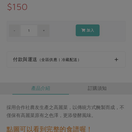
媒體報導
$150
最新產品
節慶大餐
下載專區
優惠專區
高麗菜海鮮煎餅
加入
地區活動
素食專區
社務會議
地區活動
樂齡友善
活動報下載
付款與運送
（全區供應 | 冷藏配送）
產品介紹
訂購須知
採用合作社農友生產之高麗菜，以傳統方式醃製而成，不
僅保有高麗菜原有之色澤，更添發酵風味。
點圖可以看到完整的食譜喔！