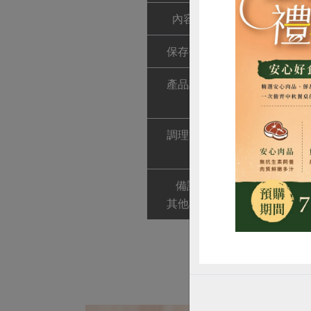
內容物
有機竹筍、粗
保存條件
12個月(開封
產品說明
脆筍是麻竹荀
佳的料理食材
惜
調理方式
煮湯：搓洗2
炒滷：浸泡2
備註/
有機驗證證書字號:
其他標示
驗證機構: 環