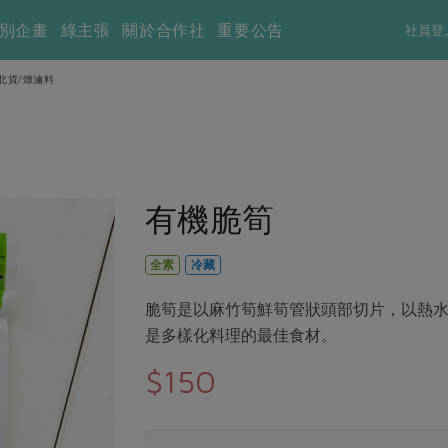
別企畫
綠主張
關於合作社
重要公告
社員登
北貨/燉滷料
有機脆筍
全素
冷藏
脆筍是以麻竹筍鮮筍管狀頭部切片，以熱
是多樣化料理的最佳食材。
$150