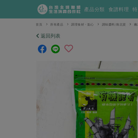
產品分類
食譜料理
特
首頁
所有產品
調理食材・點心
調味醬料/南北貨
南
返回列表