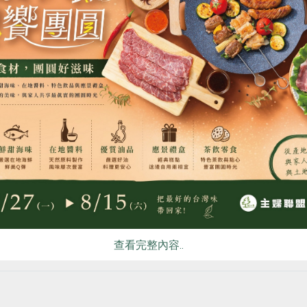
鹽
後請冷藏保鮮)
的頭部，經冷水與溫水浸泡後重壓使水份排出，最後拌粗鹽保鮮
。
食
RPET
食譜
減硝酸鹽
雞蛋
食安
共同
遍以保留脆筍鹹度，可煮脆筍雞湯，排骨湯。
小時除去鹽份，可炒豆皮、木耳、肉絲、辣豆瓣或滷肉。
 1-007-912001
球國際驗證股份有限公司
查看完整內容..
你可能有興趣的產品