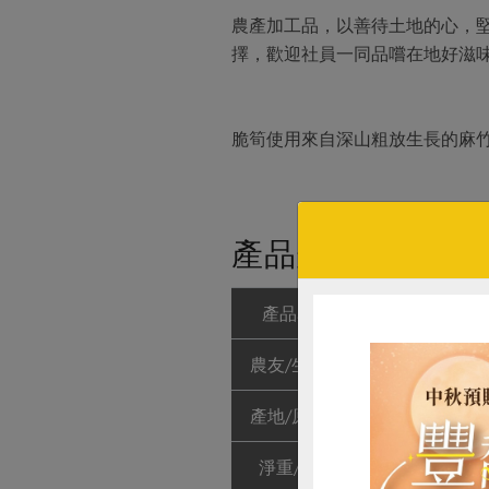
農產加工品，以善待土地的心，
擇，歡迎社員一同品嚐在地好滋
脆筍使用來自深山粗放生長的麻
產品規格(*為合作
產品名稱
有機脆筍
農友/生產者
茶山雜糧產銷
產地/原產地
台灣
淨重/數量
320公克