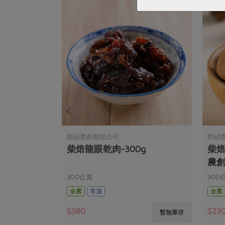
郡碩農創有限公司
郡碩
柴焙龍眼乾肉-300g
柴焙
農創)
300公克
300
全素
常溫
全素
$380
$23
暫無庫存
暫無庫存