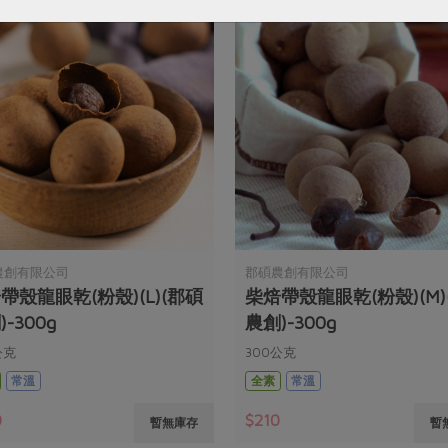
農創有限公司
郡碩農創有限公司
帶殼龍眼乾(粉殼)(L)(郡碩
柴焙帶殼龍眼乾(粉殼)(M)
-300g
農創)-300g
公克
300公克
常溫
全素
常溫
0
$210
暫無庫存
暫