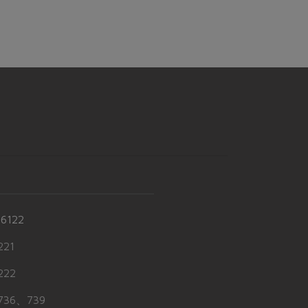
-6122
21
22
36、739