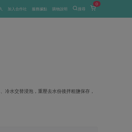
0
入
加入合作社
服務據點
購物說明
搜尋
水、冷水交替浸泡，重壓去水份後拌粗鹽保存，