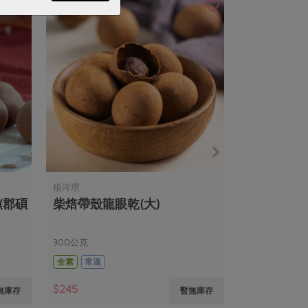
楊涔瓚
(郡碩
柴焙帶殼龍眼乾(大)
300公克
全素
常溫
$245
無庫存
暫無庫存