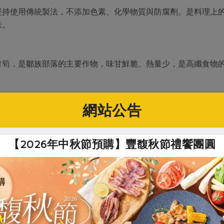
堅持使用傳統製法，不添加色素、化學物質與防腐劑。是料理上
味。
竹筍，是鄒族部落的主要作物，味甘鮮脆、熱量少，是高纖食物
網站公告
社指定原料)
【2026年中秋節預購】豐馥秋節禮饗團圓
班