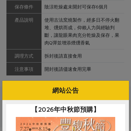
保存條件
陰涼乾燥處未開封可保存6個月
產品說明
使用古法窯燒製作，經多日不停火翻
堆、燻烘而成，仰賴人力與經驗判
斷，讓龍眼果肉充分乾燥及保存，果
肉Q彈並增添煙燻香氣
調理方式
拆封後請直接食用
注意事項
開封後請儘速食用完畢
網站公告
關鍵字
【2026年中秋節預購】
# 龍眼
# 果乾