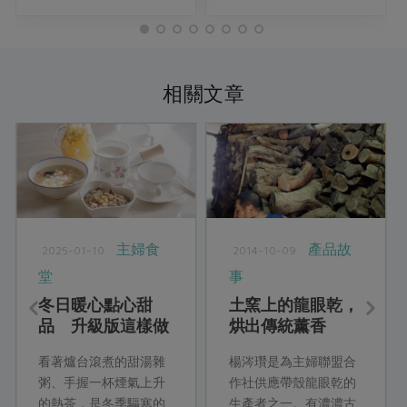
相關文章
主婦食
產品故
2025-01-10
2014-10-09
堂
事
冬日暖心點心甜
土窯上的龍眼乾，
品 升級版這樣做
烘出傳統薰香
看著爐台滾煮的甜湯雜
楊涔瓚是為主婦聯盟合
粥、手握一杯煙氣上升
作社供應帶殼龍眼乾的
的熱茶，是冬季驅寒的
生產者之一。有濃濃古