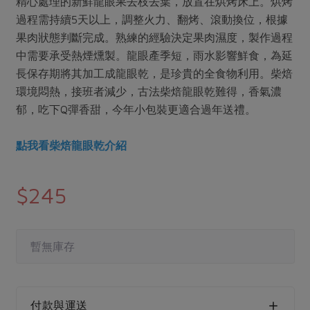
精心處理的新鮮龍眼果去枝去葉，放置在烘烤床上。烘烤
媒體報導
最新產品
節慶大餐
過程需持續5天以上，調整火力、翻烤、滾動換位，根據
下載專區
果肉狀態判斷完成。熟練的經驗決定果肉濕度，製作過程
優惠專區
中需要承受熱煙燻製。龍眼產季短，雨水影響鮮食，為延
高麗菜海鮮煎餅
長保存期將其加工成龍眼乾，是珍貴的全食物利用。柴焙
地區活動
素食專區
環境悶熱，接班者減少，古法柴焙龍眼乾難得，香氣濃
社務會議
地區活動
郁，吃下Q彈香甜，今年小包裝更適合過年送禮。
樂齡友善
活動報下載
點我看柴焙龍眼乾介紹
$245
暫無庫存
付款與運送