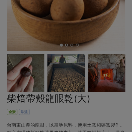
畜產肉類
水產
廚房瑜伽
傳到心坎裡，誠心又澎派
水畜加工品
料理方式
產品檢驗
合作25-經典快閃最後一週
關注議題
烘焙．點心
自主把關
合作25-精選產品第四彈
調理食材・點心
減硝酸鹽
惜食
醬料
檢驗報告
更多當季產品
調味醬料/南北貨
烘焙
非基改運動
支持本土農糧
湯品．鍋物
硝酸鹽檢驗
休閒零嘴
沖泡飲品
廢核運動
能源議題
漬物
議題活動
保健食品
減添加物
減塑減廢
涼拌沙拉
社員權益
主婦聯盟X樂齡網特約優惠案
公益金
食農教育
飲品
居家好物
合作社法規
30%rPET紅烏龍茶
更多議題
美妝保養
個人清潔
社務專區
2024農業發展計畫年度報告
柴焙帶殼龍眼乾(大)
主題食譜
生活者e週報
家庭清潔
織品
選舉專區
更多議題活動
異國料理
日用品
圖書禮品
全素
常溫
綠主張月刊
年菜食譜
防災用品
最新消息
傳到心坎裡，誠心又澎派
台南東山產的龍眼，以當地原料，使用土窯和磚窯製作。
典藏閱覽室
養身食補