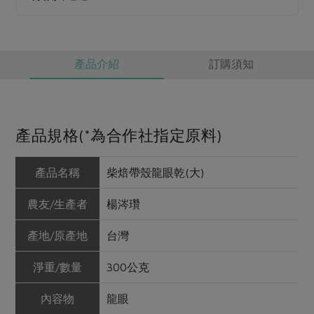
產品介紹
訂購須知
產品規格(*為合作社指定原料)
產品名稱
柴焙帶殼龍眼乾(大)
農友/生產者
楊涔瓚
產地/原產地
台灣
淨重/數量
300公克
內容物
龍眼