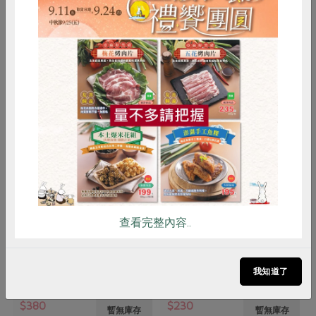
你可能有興趣的產品
惜食
RPET
食譜
減硝酸鹽
雞蛋
食安
共同購買
郡碩農創有限公司
郡碩農創有限公司
查看完整內容..
柴焙龍眼乾肉-300g
柴焙帶殼龍眼乾(粉殼)(L)(郡碩
農創)-300g
300公克
300公克
我知道了
全素
常溫
全素
常溫
$380
$230
暫無庫存
暫無庫存