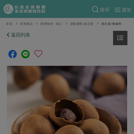
搜尋
選單
產品分類
首頁
所有產品
調理食材・點心
調味醬料/南北貨
南北貨/燉滷料
當季蔬果
返回列表
食譜料理
一籃菜
當令水果
食材
特別企畫
芽苗類
蕈菇類
米食
預購活動
綠主張
辛香料類
麵食
把最好的台灣味帶回家！
觀點文章
關於合作社
肉食
奶蛋豆・五穀
防災用品預購圓滿結束
主婦食堂
一籃菜真心話
海鮮
蛋
乳製品
認識合作社
重要公告
2026年端午節預購圓滿結束
社內大小事
合作聯合國
常備菜
豆製品
米麵雜糧
關於我們
更多預購活動
產品故事
生活提案
蔬食
合作社組織
肉品・水產
樂齡生活
親子食育
蛋料理
當季產品
員工與求才