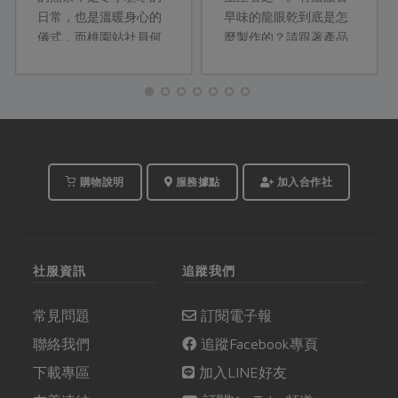
日常，也是溫暖身心的
早味的龍眼乾到底是怎
儀式，而桃園站社員何
麼製作的？請跟著產品
秀梅和Masaco更將幾款
開發部一起到台南東山
常見的冬季飲品甜湯，
一探以古法烘焙龍眼乾
做出倍加豐富的滋味！
的作法吧！...
季節盛產的鮮果、各式
各樣的果乾、Q 嫩的新
鮮木耳，以及有燻焙香
氣的桂圓，在她們巧妙
購物說明
服務據點
加入合作社
地運用下，都成為風味
與口感的最佳主角。
社服資訊
追蹤我們
常見問題
訂閱電子報
聯絡我們
追蹤Facebook專頁
下載專區
加入LINE好友