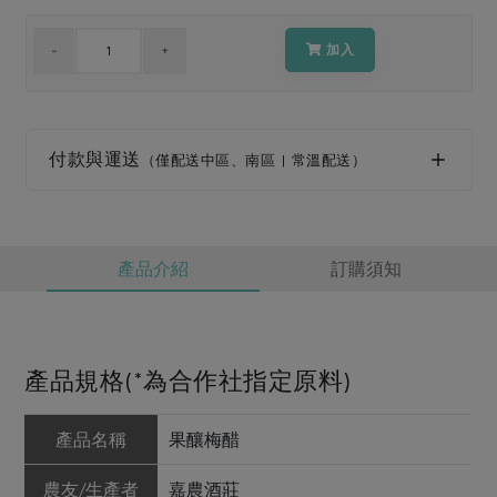
媒體報導
最新產品
節慶大餐
下載專區
加入
優惠專區
高麗菜海鮮煎餅
地區活動
素食專區
付款與運送
社務會議
地區活動
（僅配送中區、南區 | 常溫配送）
樂齡友善
活動報下載
產品介紹
訂購須知
產品規格(*為合作社指定原料)
產品名稱
果釀梅醋
農友/生產者
嘉農酒莊