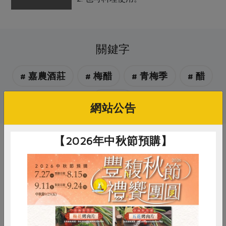
關鍵字
# 嘉農酒莊
# 梅醋
# 青梅季
# 醋
# 梅子
網站公告
【2026年中秋節預購】
你可能有興趣的產品