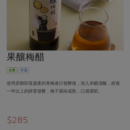
畜產肉類
水產
廚房瑜伽
合作25-經典快閃最後一週
水畜加工品
料理方式
產品檢驗
合作25-精選產品第四彈
關注議題
烘焙．點心
自主把關
合作25-精選產品第三彈
調理食材・點心
減硝酸鹽
惜食
醬料
檢驗報告
更多當季產品
調味醬料/南北貨
烘焙
非基改運動
支持本土農糧
湯品．鍋物
硝酸鹽檢驗
休閒零嘴
沖泡飲品
廢核運動
能源議題
果釀梅醋
漬物
議題活動
保健食品
減添加物
減塑減廢
涼拌沙拉
社員權益
主婦聯盟X樂齡網特約優惠案
全素
常溫
公益金
食農教育
飲品
居家好物
合作社法規
30%rPET紅烏龍茶
更多議題
使用原鄉部落盛產的青梅進行發酵後，加入米醋浸釀，經過
美妝保養
個人清潔
社務專區
2024農業發展計畫年度報告
一年以上的靜置發酵，梅子風味成熟，口感濃郁。
主題食譜
生活者e週報
家庭清潔
織品
選舉專區
更多議題活動
異國料理
日用品
圖書禮品
綠主張月刊
年菜食譜
$285
防災用品
最新消息
把最好的台灣味帶回家！
典藏閱覽室
養身食補