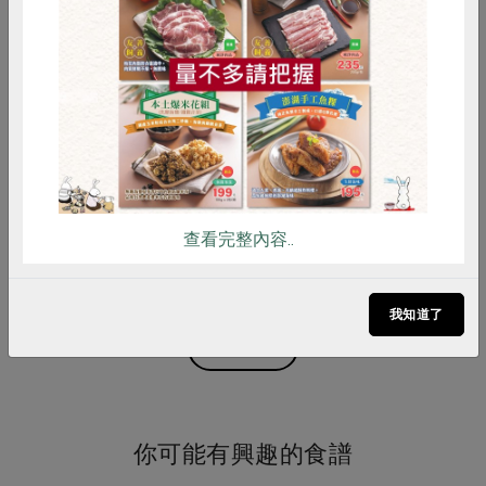
惜食
RPET
食譜
減硝酸鹽
雞蛋
食安
共同購買
嘉農酒莊
嘉農酒莊
紅烏龍梅酒(嘉農酒莊)-600ml
本格梅酒
600毫升
600毫升
葷
常溫
葷
常溫
查看完整內容..
$500
$385
暫停供應
暫無庫存
我知道了
看更多產品
你可能有興趣的食譜