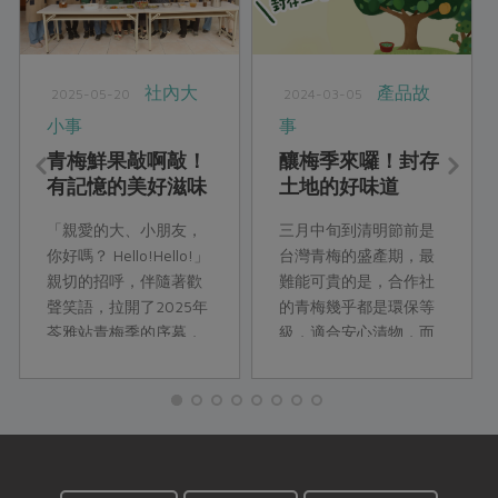
社內大
產品故
2025-05-20
2024-03-05
小事
事
青梅鮮果敲啊敲！
釀梅季來囉！封存
有記憶的美好滋味
土地的好味道
「親愛的大、小朋友，
三月中旬到清明節前是
你好嗎？ Hello!Hello!」
台灣青梅的盛產期，最
親切的招呼，伴隨著歡
難能可貴的是，合作社
聲笑語，拉開了2025年
的青梅幾乎都是環保等
苓雅站青梅季的序幕，
級，適合安心漬物，而
與以往不同的是，時值
且不同時期的梅子熟度
週三，增加了四位學齡
適合不同釀作手法，快
的孩子陪同媽媽一起參
將這一年一次、短暫而
與。於是，苓雅綠食之
美好的自然滋味封存進
「大大小小同樂敲青
甕裡吧！
梅」，就在苓雅站寬廣