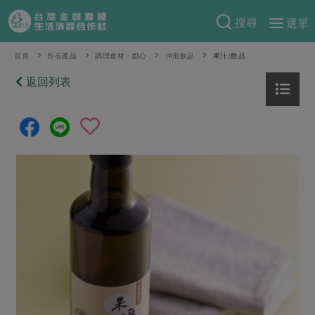
搜尋
選單
產品分類
首頁
所有產品
調理食材・點心
沖泡飲品
果汁/飲品
當季蔬果
返回列表
食譜料理
一籃菜
當令水果
食材
特別企畫
芽苗類
蕈菇類
米食
預購活動
綠主張
辛香料類
麵食
把最好的台灣味帶回家！
觀點文章
關於合作社
肉食
奶蛋豆・五穀
防災用品預購圓滿結束
主婦食堂
一籃菜真心話
海鮮
蛋
乳製品
認識合作社
重要公告
2026年端午節預購圓滿結束
社內大小事
合作聯合國
常備菜
豆製品
米麵雜糧
關於我們
更多預購活動
產品故事
生活提案
蔬食
合作社組織
肉品・水產
樂齡生活
親子食育
蛋料理
當季產品
員工與求才