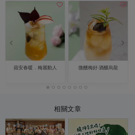
蘋安春暖．梅麗動人
微醺梅好‧酒釀烏龍
相關文章