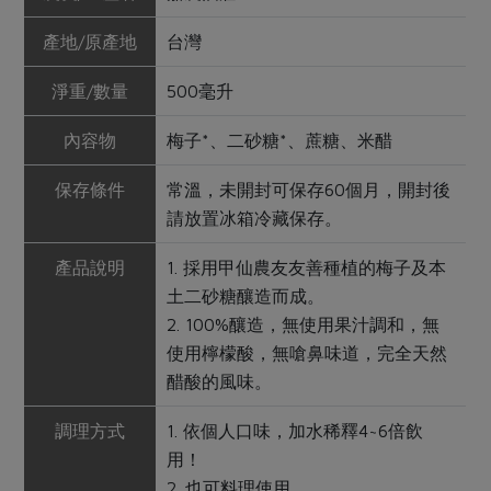
產地/原產地
台灣
淨重/數量
500毫升
內容物
梅子*、二砂糖*、蔗糖、米醋
保存條件
常溫，未開封可保存60個月，開封後
請放置冰箱冷藏保存。
產品說明
1. 採用甲仙農友友善種植的梅子及本
土二砂糖釀造而成。
2. 100%釀造，無使用果汁調和，無
使用檸檬酸，無嗆鼻味道，完全天然
醋酸的風味。
調理方式
1. 依個人口味，加水稀釋4~6倍飲
用！
2. 也可料理使用。