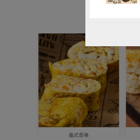
誕樹
義式蛋捲