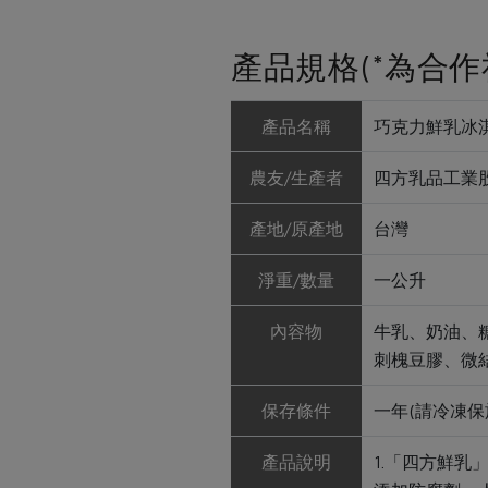
產品規格(*為合作
產品名稱
巧克力鮮乳冰淇淋
農友/生產者
四方乳品工業
產地/原產地
台灣
淨重/數量
一公升
內容物
牛乳、奶油、
刺槐豆膠、微
保存條件
一年(請冷凍保
產品說明
1.「四方鮮乳