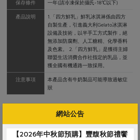
保存條件
一年(請冷凍保於攝氏-18℃以下)
產品說明
1.「四方鮮乳」鮮乳冰淇淋係由四方
自製生產，引進義大利Gelato冰淇淋
設備及技術，以半手工方式製作，絕
無添加防腐劑、人工糖精、化學香料
及色素。 2.「四方鮮乳」是獲得主婦
聯盟生活消費合作社指定的乳品，並
獲全國有機通路一致採用。
注意事項
本產品含有牛奶製品可能導致過敏症
狀
網站公告
關鍵字
【2026年中秋節預購】豐馥秋節禮饗
# 四方鮮乳
# 冰淇淋
# 巧克力