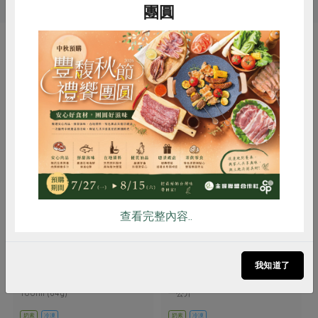
團圓
你可能有興趣的產品
惜食
RPET
食譜
減硝酸鹽
雞蛋
食安
共同購買
查看完整內容..
四方乳品工業股份有限公司
四方乳品工業股份有限公司
原味鮮乳冰淇淋(四方)-64g
巧克力鮮乳冰淇淋(四
我知道了
方)-600g
100ml (64g)
一公升
奶素
冷凍
奶素
冷凍