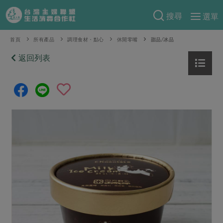
搜尋
選單
產品分類
首頁
所有產品
調理食材・點心
休閒零嘴
甜品/冰品
當季蔬果
返回列表
食譜料理
一籃菜
當令水果
食材
特別企畫
芽苗類
蕈菇類
米食
預購活動
綠主張
辛香料類
麵食
把最好的台灣味帶回家！
觀點文章
關於合作社
肉食
奶蛋豆・五穀
防災用品預購圓滿結束
主婦食堂
一籃菜真心話
海鮮
蛋
乳製品
認識合作社
重要公告
2026年端午節預購圓滿結束
社內大小事
合作聯合國
常備菜
豆製品
米麵雜糧
關於我們
更多預購活動
產品故事
生活提案
蔬食
合作社組織
肉品・水產
樂齡生活
親子食育
蛋料理
當季產品
員工與求才