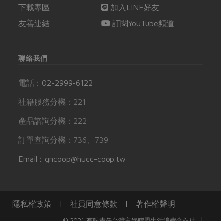
下載專區
加入LINE好友
友善連結
訂閱YouTube頻道
聯絡我們
電話：
02-2999-6122
社籍服務分機：221
產品諮詢分機：222
訂單查詢分機：736、739
Email：gncoop@hucc-coop.tw
隱私權政策
|
社員同意條款
|
著作權聲明
|
© 2021 有限責任台灣主婦聯盟生活消費合作社