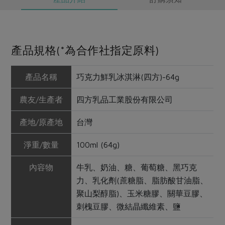
產品規格(*為合作社指定原料)
產品名稱
巧克力鮮乳冰淇淋(四方)-64g
農友/生產者
四方乳品工業股份有限公司
產地/原產地
台灣
淨重/數量
100ml (64g)
內容物
牛乳、奶油、糖、葡萄糖、黑巧克
力、乳化劑(蔗糖脂、脂肪酸甘油脂、
聚山梨醇脂)、玉米糖膠、關華豆膠、
刺槐豆膠、微結晶纖維素、鹽