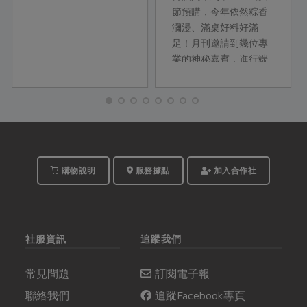
麥、綠宣清潔用品
節預購，今年依然粽香
瀰漫、滿桌好料好滿
足！月刊邀請到幾位專
業的神秘嘉賓，進行端
午節的好食解密！快進
到端午廣播電台，合作
社產品部的開發專員們
就要開始分享啦！
購物說明
服務據點
加入合作社
社服資訊
追蹤我們
常見問題
訂閱電子報
聯絡我們
追蹤Facebook專頁