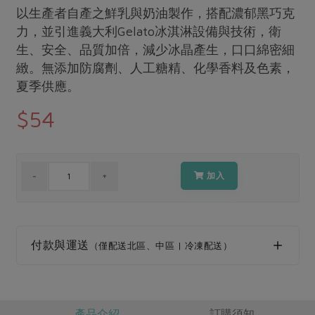
媒體報導
以生產者自產之鮮乳與奶油製作，搭配濃郁黑巧克
最新產品
節慶大餐
下載專區
力，並引進義大利Gelato冰淇淋設備與技術，衛
優惠專區
生、安全、品質加倍，減少冰晶產生，口口綿密細
緻。無添加防腐劑、人工糖精、化學香料及色素，
高麗菜海鮮煎餅
地區活動
素食專區
夏季供應。
社務會議
地區活動
$54
樂齡友善
活動報下載
加入
付款與運送
（僅配送北區、中區 | 冷凍配送）
產品介紹
訂購須知