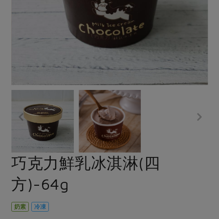
畜產肉類
水產
廚房瑜伽
合作25-經典快閃最後一週
水畜加工品
料理方式
產品檢驗
合作25-精選產品第四彈
關注議題
烘焙．點心
自主把關
合作25-精選產品第三彈
調理食材・點心
減硝酸鹽
惜食
醬料
檢驗報告
更多當季產品
調味醬料/南北貨
烘焙
非基改運動
支持本土農糧
湯品．鍋物
硝酸鹽檢驗
休閒零嘴
沖泡飲品
廢核運動
能源議題
漬物
議題活動
保健食品
減添加物
減塑減廢
涼拌沙拉
社員權益
主婦聯盟X樂齡網特約優惠案
公益金
食農教育
飲品
居家好物
合作社法規
30%rPET紅烏龍茶
更多議題
美妝保養
個人清潔
社務專區
2024農業發展計畫年度報告
巧克力鮮乳冰淇淋(四
主題食譜
生活者e週報
家庭清潔
織品
選舉專區
更多議題活動
方)-64g
異國料理
日用品
圖書禮品
綠主張月刊
年菜食譜
防災用品
最新消息
把最好的台灣味帶回家！
奶素
冷凍
典藏閱覽室
養身食補