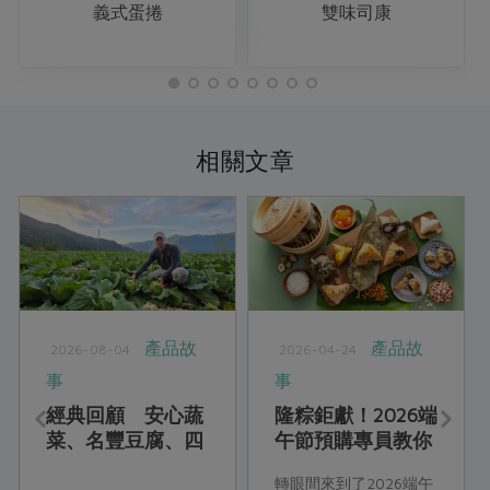
義式蛋捲
雙味司康
相關文章
產品故
產品故
2026-08-04
2026-04-24
事
事
經典回顧 安心蔬
隆粽鉅獻！2026端
菜、名豐豆腐、四
午節預購專員教你
方鮮乳、喜願小
吃端午
轉眼間來到了2026端午