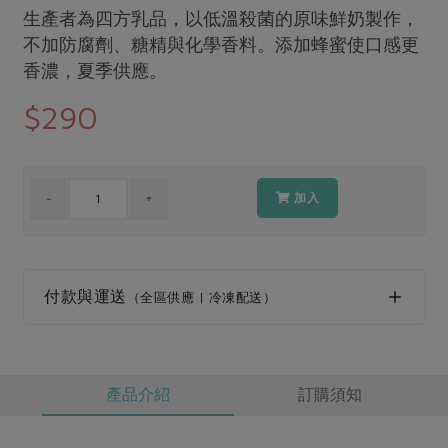
媒體報導
生產者為四方乳品，以低溫殺菌的原味鮮奶製作，
最新產品
節慶大餐
下載專區
不加防腐劑、糖精與化學香料。添加蜂蜜使口感更
優惠專區
香濃，夏季供應。
高麗菜海鮮煎餅
$290
地區活動
素食專區
社務會議
地區活動
樂齡友善
活動報下載
加入
付款與運送
（全區供應 | 冷凍配送）
產品介紹
訂購須知