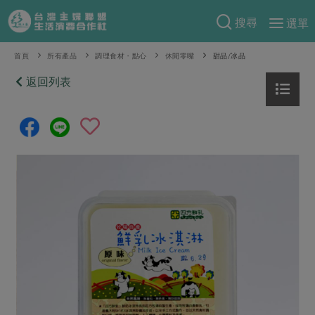
搜尋
選單
產品分類
首頁
所有產品
調理食材・點心
休閒零嘴
甜品/冰品
當季蔬果
返回列表
食譜料理
一籃菜
當令水果
食材
特別企畫
芽苗類
蕈菇類
米食
預購活動
綠主張
辛香料類
麵食
把最好的台灣味帶回家！
觀點文章
關於合作社
肉食
奶蛋豆・五穀
防災用品預購圓滿結束
主婦食堂
一籃菜真心話
海鮮
蛋
乳製品
認識合作社
重要公告
2026年端午節預購圓滿結束
社內大小事
合作聯合國
常備菜
豆製品
米麵雜糧
關於我們
更多預購活動
產品故事
生活提案
蔬食
合作社組織
肉品・水產
樂齡生活
親子食育
蛋料理
當季產品
員工與求才