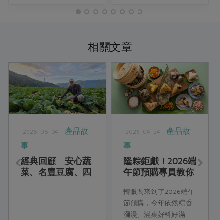
相關文章
產品故
產品故
2026-08-04
2026-04-24
事
事
經典回顧 安心蔬
隆粽鉅獻！2026端
菜、名豐豆腐、四
午節預購專員教你
方鮮乳、喜願小
吃端午
轉眼間來到了2026端午
麥、綠宣清潔用品
節預購，今年依然粽香
瀰漫、滿桌好料好滿