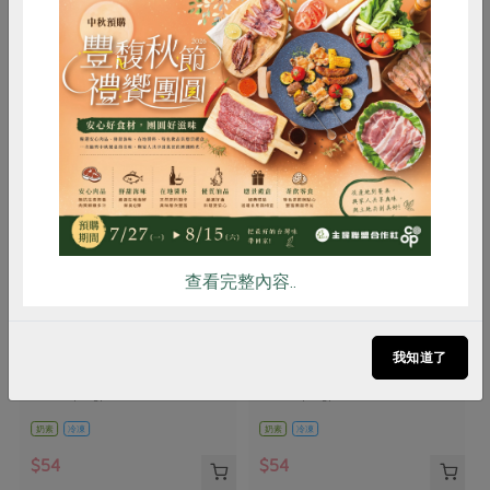
你可能有興趣的產品
惜食
RPET
食譜
減硝酸鹽
雞蛋
食安
共同購買
查看完整內容..
四方乳品工業股份有限公司
四方乳品工業股份有限公司
巧克力鮮乳冰淇淋(四方)-64g
原味鮮乳冰淇淋(四方)-64g
我知道了
100ml (64g)
100ml (64g)
奶素
冷凍
奶素
冷凍
$54
$54