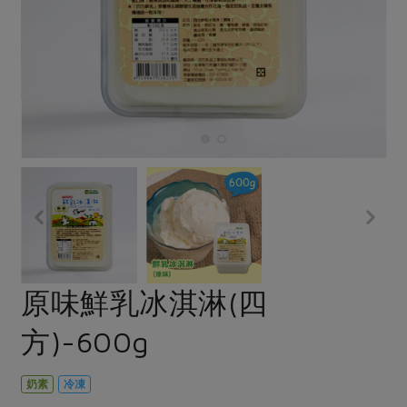
畜產肉類
水產
廚房瑜伽
合作25-經典快閃最後一週
水畜加工品
料理方式
產品檢驗
合作25-精選產品第四彈
關注議題
烘焙．點心
自主把關
合作25-精選產品第三彈
調理食材・點心
減硝酸鹽
惜食
醬料
檢驗報告
更多當季產品
調味醬料/南北貨
烘焙
非基改運動
支持本土農糧
湯品．鍋物
硝酸鹽檢驗
休閒零嘴
沖泡飲品
廢核運動
能源議題
漬物
議題活動
保健食品
減添加物
減塑減廢
涼拌沙拉
社員權益
主婦聯盟X樂齡網特約優惠案
公益金
食農教育
飲品
居家好物
合作社法規
30%rPET紅烏龍茶
更多議題
美妝保養
個人清潔
社務專區
2024農業發展計畫年度報告
原味鮮乳冰淇淋(四
主題食譜
生活者e週報
家庭清潔
織品
選舉專區
更多議題活動
方)-600g
異國料理
日用品
圖書禮品
綠主張月刊
年菜食譜
防災用品
最新消息
把最好的台灣味帶回家！
奶素
冷凍
典藏閱覽室
養身食補