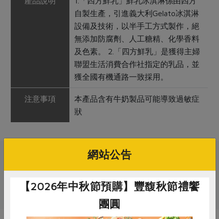
產品說明
1.「四方鮮乳」鮮乳冰淇淋係由四方
自製生產，引進義大利Gelato冰淇淋
設備及技術，以半手工方式製作，絕
無添加防腐劑、人工糖精、化學香料
及色素。 2.「四方鮮乳」是獲得主婦
聯盟生活消費合作社指定的乳品，並
獲全國有機通路一致採用。
注意事項
本產品含有牛奶製品可能導致過敏症
狀
網站公告
關鍵字
【2026年中秋節預購】豐馥秋節禮饗
# 四方鮮乳
# 冰淇淋
# 牛奶
團圓