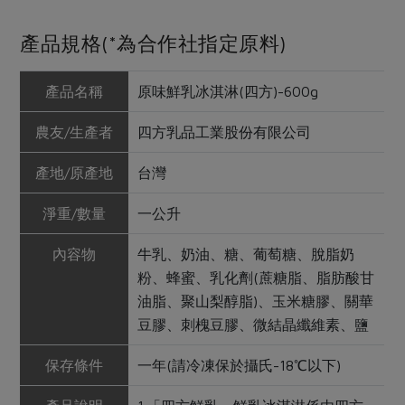
產品規格(*為合作社指定原料)
產品名稱
原味鮮乳冰淇淋(四方)-600g
農友/生產者
四方乳品工業股份有限公司
產地/原產地
台灣
淨重/數量
一公升
內容物
牛乳、奶油、糖、葡萄糖、脫脂奶
粉、蜂蜜、乳化劑(蔗糖脂、脂肪酸甘
油脂、聚山梨醇脂)、玉米糖膠、關華
豆膠、刺槐豆膠、微結晶纖維素、鹽
保存條件
一年(請冷凍保於攝氏-18℃以下)