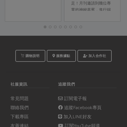
足！月刊邀請到幾位專
業的神秘嘉賓，進行端
午節的好食解密！快進
到端午廣播電台，合作
社產品部的開發專員們
就要開始分享啦！
購物說明
服務據點
加入合作社
社服資訊
追蹤我們
常見問題
訂閱電子報
聯絡我們
追蹤Facebook專頁
下載專區
加入LINE好友
友善連結
訂閱YouTube頻道