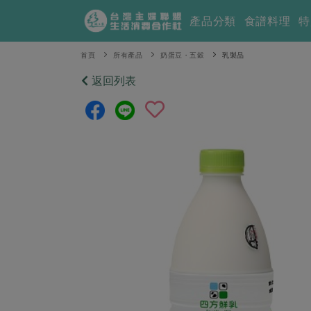
產品分類
食譜料理
特
首頁
所有產品
奶蛋豆・五穀
乳製品
返回列表