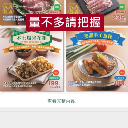
高溫短時間殺菌法」，利用板式熱交換機來作連續式殺菌，能源
及一些活性因子，所以牛奶的營養及風味都較佳。
食
RPET
食譜
減硝酸鹽
雞蛋
食安
共同
態循環的牧場
，且日照足，周圍有雜木林與果樹，加上擁有牛糞翻堆的設備，
場所生產的有機肥也施用到自己的牧草地上，補充土壤所需要的
0月，牛群們能吃到自家種植收割的新鮮牧草，其餘混合的草料有
熱量的飼料(精料)。
，住在四方社區的牛群們整體健康良好，這些條件下，提供了生
查看完整內容..
鮮乳