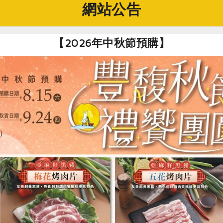
品品質差異。生乳也必須經由四方的檢驗室每日檢測，符合所有
網站公告
【2026年中秋節預購】
殺菌 保留原味營養
害菌，以確保鮮乳的安全性。目前市售的大品牌鮮乳多使用UH
全消滅，可延長存放時間，幾乎就是生產保久乳的滅菌方法了，
磷酸三鈣，高溫同時使奶中醣類焦糖化，喝起來會相當濃甜，但