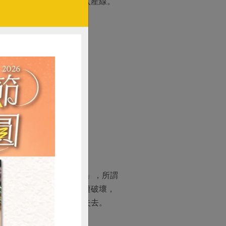
的品質規定後，才得以進入產線。
T 的「超高溫瞬間滅菌法」，所謂
不僅免疫球蛋白等多半已遭破壞，
其實牛奶裡營養大多早已失去。