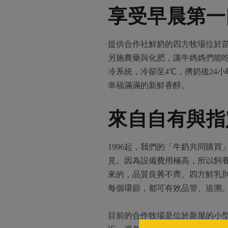
享受早晨第一
提供合作社鮮奶的四方牧場位於
另施農藥與化肥，讓牛媽媽們能
冷系統，冷卻至4℃，擠奶後24
幸福滿滿的新鮮香醇。
來自自有與指
1996起，我們的「牛奶共同購
見。因為設備費用極高，所以飼
來的，品質良莠不齊。四方鮮乳
每個環節，都可有效品管、追溯
目前的合作牧場是位於新屋的小