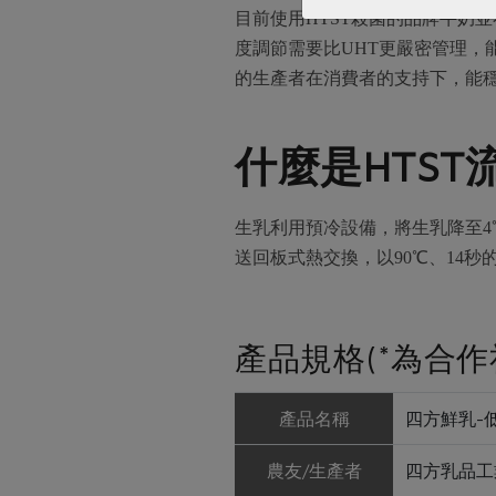
目前使用HTST殺菌的品牌牛奶
度調節需要比UHT更嚴密管理
的生產者在消費者的支持下，能
什麼是HTST
生乳利用預冷設備，將生乳降至4
送回板式熱交換，以90℃、14秒
產品規格(*為合作
產品名稱
四方鮮乳-低脂
農友/生產者
四方乳品工