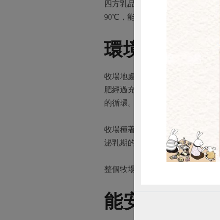
四方乳品採用俗稱為HTST的「
90℃，能保存較多的維生素B群
惜
環境乾淨、生
牧場地處高處，通風好、不積水
肥經過充足堆置而完全腐熟。牧
的循環。
牧場種著盤古拉牧草，每年3~1
泌乳期的乳牛則需增加高蛋白、高
整個牧場的蚊蠅少，無濃烈臭味
能安心享用的