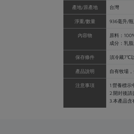
產地/原產地
台灣
淨重/數量
936毫升/瓶
內容物
原料：100
成分：乳脂肪
保存條件
須冷藏7℃
產品說明
自有牧場，
注意事項
1.營養標
2.開封後
3.本產品