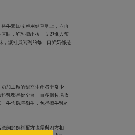
方將牛糞回收施用到草地上，不再
香原味，鮮乳擠出後，立即進入預
風味，讓社員喝到的每一口鮮奶都是
牛奶加工廠的獨立生產者非常少
原料乳都是從全台一百多個牧場收
草、牛舍環境衛生，包括擠牛乳的
括餵飼的飼料配方也需與四方相