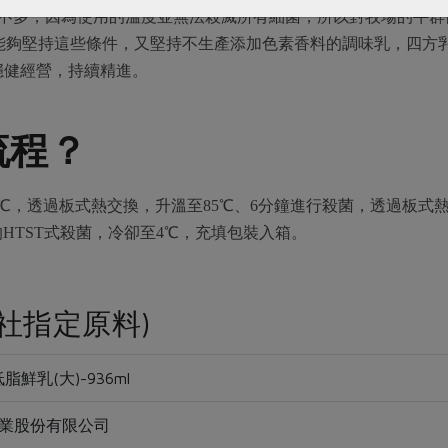
並不多，因為使用的溫度並無法殺滅所有細菌，所以對牧場的牛
，能夠堅持這些條件，又堅持不生產添加色素香料的調味乳，四方
穩健經營，持續精進。
流程？
℃，透過板式熱交換，升溫至85℃、6分鐘進行殺菌，透過板式熱
的HTST式殺菌，冷卻至4℃，充填包裝入箱。
社指定原料)
鮮乳(大)-936ml
業股份有限公司