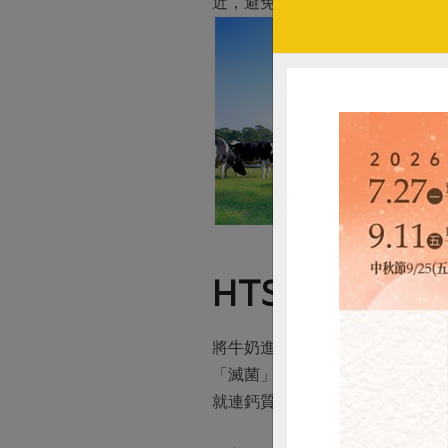
近，避免鮮乳品質不一，造成產
HTST
的鮮乳
將牛奶進行殺菌的目的在於消滅有
「滅菌」是不管好菌、壞菌都完
就連鈣質也變成身體不易吸收的