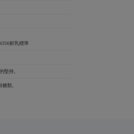
3056鮮乳標準
的堅持。
何糖類。