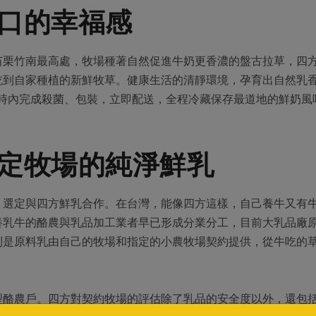
口的幸福感
苗栗竹南最高處，牧場種著自然促進牛奶更香濃的盤古拉草，四
吃到自家種植的新鮮牧草。健康生活的清靜環境，孕育出自然乳
小時內完成殺菌、包裝，立即配送，全程冷藏保存最道地的鮮奶
定牧場的純淨鮮乳
買」選定與四方鮮乳合作。在台灣，能像四方這樣，自己養牛又有
養乳牛的酪農與乳品加工業者早已形成分業分工，目前大乳品廠
則是原料乳由自己的牧場和指定的小農牧場契約提供，從牛吃的
。
型酪農戶。四方對契約牧場的評估除了乳品的安全度以外，還包