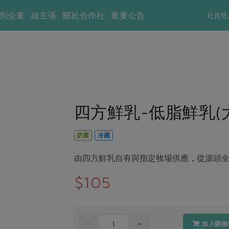
別企畫
綠主張
關於合作社
重要公告
社員登
四方鮮乳-低脂鮮乳(大)
奶素
冷藏
由四方鮮乳自有與指定牧場供應，從源頭
$105
加入購物