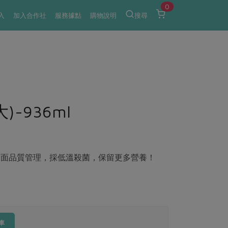
0
入
加入合作社
服務據點
購物說明
搜尋
-936ml
全面品質管理，採低溫殺菌，保留更多營養！
車