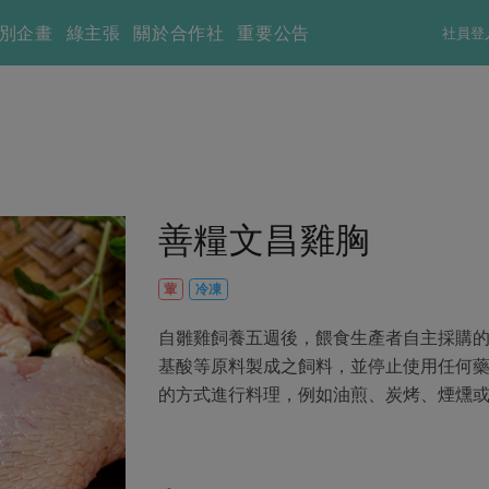
別企畫
綠主張
關於合作社
重要公告
社員登
善糧文昌雞胸
葷
冷凍
自雛雞飼養五週後，餵食生產者自主採購
基酸等原料製成之飼料，並停止使用任何
的方式進行料理，例如油煎、炭烤、煙燻