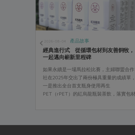
產品故事
2026-08-04
皆備妥
經典進行式 從循環包材到友善飼牧，
一起邁向嶄新里程碑
為社員準備許
如果永續是一場馬拉松比賽，主婦聯盟合作
單純、飲食
社在2025年交出了兩份極具重量的成績單
小規格、小
一是推出全台首支瓶身使用再生
擁有一個沒
PET（rPET）的紅烏龍瓶裝茶飲，落實包
的循環利用，二是使用國產飼料養出善糧黃
金土雞，為全台飼牧業跨出糧食自主的一大
步。