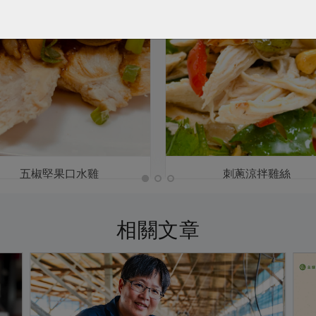
五椒堅果口水雞
刺蔥涼拌雞絲
相關文章