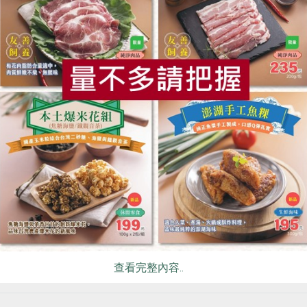
貿易股份有限公司
江森貿易股份有限公司
文昌雞腿剁塊(江森)-400g
善糧文昌雞去骨雞腿
食
RPET
食譜
減硝酸鹽
雞蛋
食安
共同
公克
350公克
冷凍
葷
冷凍
5
$460
暫無庫存
暫
看更多產品
你可能有興趣的食譜
查看完整內容..