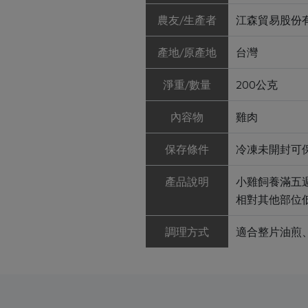
農友/生產者
江森貿易股份
產地/原產地
台灣
淨重/數量
200公克
內容物
雞肉
保存條件
冷凍未開封可保
產品說明
小雞飼養滿五
相對其他部位
調理方式
適合整片油煎