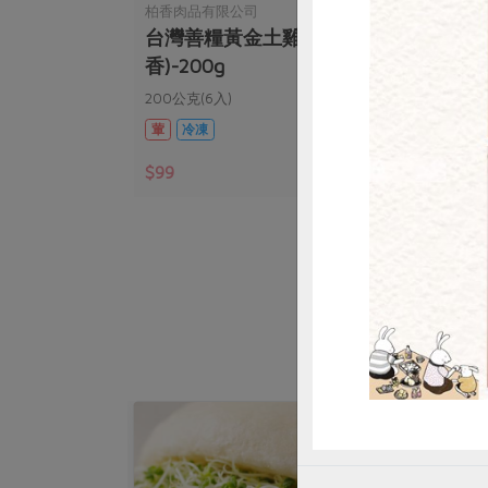
柏香肉品有限公司
江森
去皮雞胸(柏
台灣善糧黃金土雞二節翅(柏
善糧
香)-200g
惜
200公克(6入)
400
葷
冷凍
葷
$99
$30
暫無庫存
暫無庫存