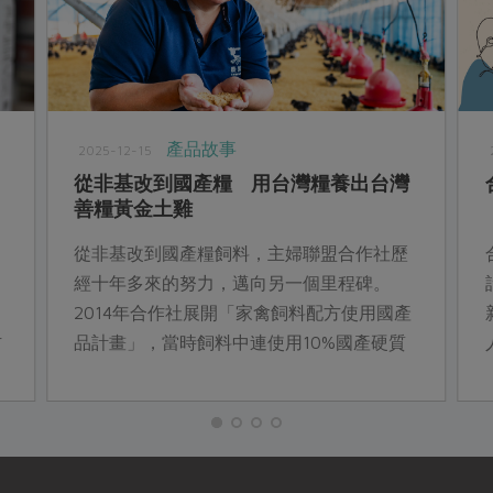
產品故事
2025-12-15
從非基改到國產糧 用台灣糧養出台灣
善糧黃金土雞
從非基改到國產糧飼料，主婦聯盟合作社歷
，
經十年多來的努力，邁向另一個里程碑。
2014年合作社展開「家禽飼料配方使用國產
材
品計畫」，當時飼料中連使用10%國產硬質
玉米的目標都困難重重。如今我們終於迎來
第一支95%以上使用國產飼料配方的台灣善
糧黃金土雞。