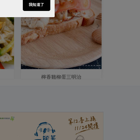
我知道了
檸香雞柳蛋三明治