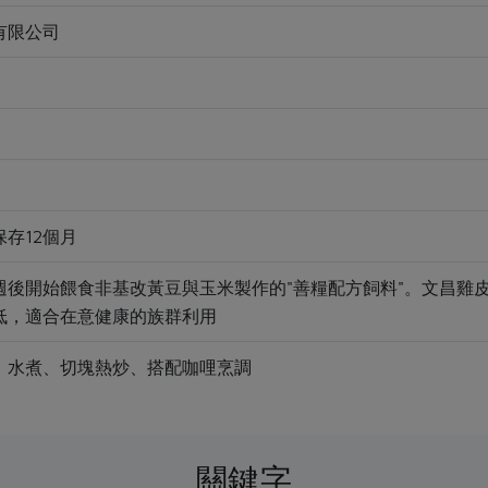
有限公司
存12個月
週後開始餵食非基改黃豆與玉米製作的"善糧配方飼料"。文昌雞
低，適合在意健康的族群利用
、水煮、切塊熱炒、搭配咖哩烹調
關鍵字