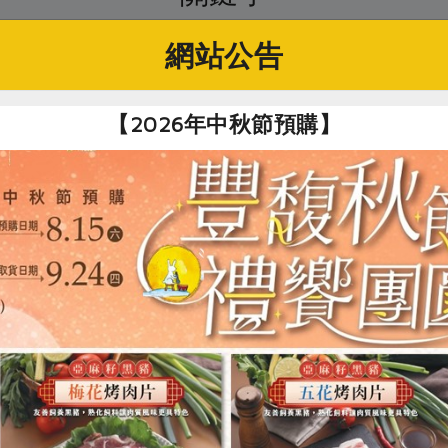
非基改飼料
# 文昌雞
# 江森
# 雞胸肉
#
網站公告
【2026年中秋節預購】
你可能有興趣的產品