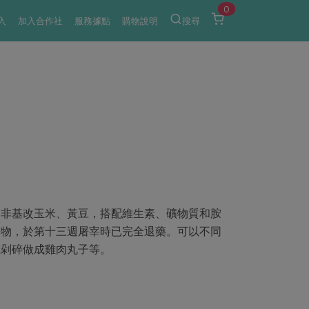
0
入
加入合作社
服務據點
購物說明
搜尋
的非基改玉米、黃豆，搭配維生素、礦物質和胺
藥物，於第十三週屠宰時已完全退藥。可以不同
或剁碎做成雞肉丸子等。