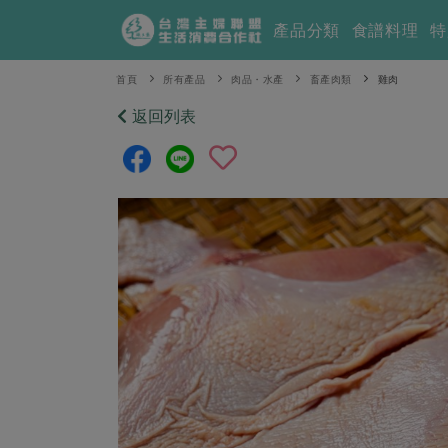
產品分類
食譜料理
特
首頁
所有產品
肉品・水產
畜產肉類
雞肉
返回列表