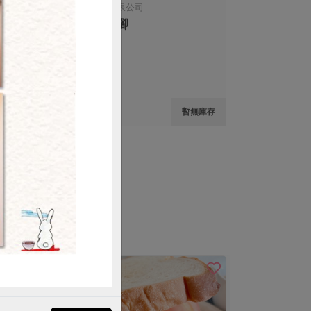
江森貿易股份有限公司
善糧文昌雞腳
購買
400公克/8支
葷
冷凍
$90
無庫存
暫無庫存