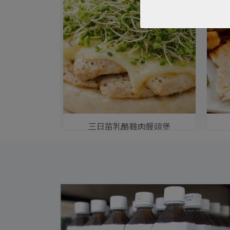
沙拉
三日苗乳酪雞肉饅頭堡