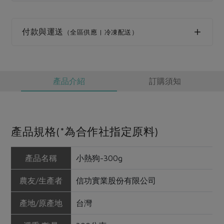
媒體報導
最新產品
節慶大餐
下載專區
付款與運送
（全區供應 | 冷凍配送）
優惠專區
高麗菜海鮮煎餅
地區活動
素食專區
社務會議
地區活動
產品介紹
訂購須知
樂齡友善
活動報下載
產品規格(*為合作社指定原料)
產品名稱
小熱狗-300g
農友/生產者
信功實業股份有限公司
產地/原產地
台灣