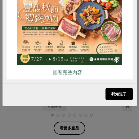
惜食
RPET
食譜
減硝酸鹽
雞蛋
食安
共同購買
信功實業股份有限公司
信功實業股份有限公司
漢堡肉-360g
貢丸-300g
查看完整內容..
360公克
300公克
我知道了
葷
冷凍
葷
冷凍
$155
$140
暫無庫存
看更多產品