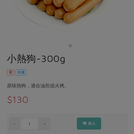
畜產肉類
水產
廚房瑜伽
合作25-經典快閃最後一週
水畜加工品
料理方式
產品檢驗
合作25-精選產品第四彈
關注議題
烘焙．點心
自主把關
合作25-精選產品第三彈
調理食材・點心
減硝酸鹽
惜食
醬料
檢驗報告
更多當季產品
調味醬料/南北貨
烘焙
非基改運動
支持本土農糧
湯品．鍋物
硝酸鹽檢驗
休閒零嘴
沖泡飲品
廢核運動
能源議題
小熱狗-300g
漬物
議題活動
保健食品
減添加物
減塑減廢
涼拌沙拉
社員權益
主婦聯盟X樂齡網特約優惠案
葷
冷凍
公益金
食農教育
飲品
居家好物
合作社法規
30%rPET紅烏龍茶
更多議題
原味熱狗，適合油煎或火烤。
美妝保養
個人清潔
社務專區
2024農業發展計畫年度報告
$130
主題食譜
生活者e週報
家庭清潔
織品
選舉專區
更多議題活動
異國料理
日用品
圖書禮品
綠主張月刊
年菜食譜
防災用品
最新消息
加入
把最好的台灣味帶回家！
典藏閱覽室
養身食補