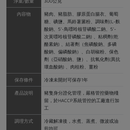
淨重/數量
300公克
內容物
豬肉、豬脂肪、膠原蛋白腸衣、葡萄
糖、碘鹽、馬鈴薯澱粉、調味劑(L-麩
酸鈉、5’-鳥嘌呤核苷磷酸二鈉、5’-
次黃嘌呤核苷磷酸二鈉) 、粘稠劑(乾
酪素鈉) 、結著劑（焦磷酸鈉、多磷
酸鈉、偏磷酸鈉）、白胡椒粉、保色
劑（亞硝酸鈉、鹽）、抗氧化劑(異抗
壞血酸鈉) 、肉桂粉、薑粉
保存條件
冷凍未開封可保存1年
產品說明
豬隻身分證化管理，嚴格管控藥物殘
留，於HACCP系統管控的工廠進行加
工
調理方式
冷藏解凍後，水煮、蒸煮、微波或油
煎均可