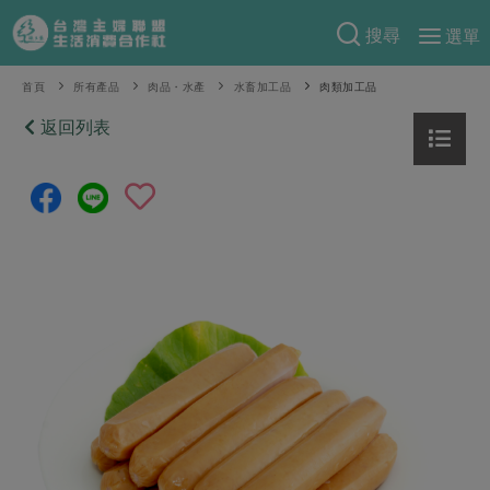
搜尋
選單
產品分類
首頁
所有產品
肉品・水產
水畜加工品
肉類加工品
當季蔬果
返回列表
食譜料理
一籃菜
當令水果
食材
特別企畫
芽苗類
蕈菇類
米食
預購活動
綠主張
辛香料類
麵食
把最好的台灣味帶回家！
觀點文章
關於合作社
肉食
奶蛋豆・五穀
防災用品預購圓滿結束
主婦食堂
一籃菜真心話
海鮮
蛋
乳製品
認識合作社
重要公告
2026年端午節預購圓滿結束
社內大小事
合作聯合國
常備菜
豆製品
米麵雜糧
關於我們
更多預購活動
產品故事
生活提案
蔬食
合作社組織
肉品・水產
樂齡生活
親子食育
蛋料理
當季產品
員工與求才