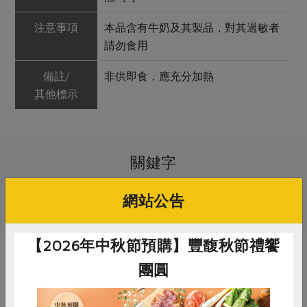
注意事項
本品含有牛奶及其製品，對其過敏者
請勿食用
備註/
非供即食，應充分加熱
其他標示
關鍵字
網站公告
# 信功
# 豬肉
# 熱狗
【2026年中秋節預購】豐馥秋節禮饗
你可能有興趣的產品
團圓