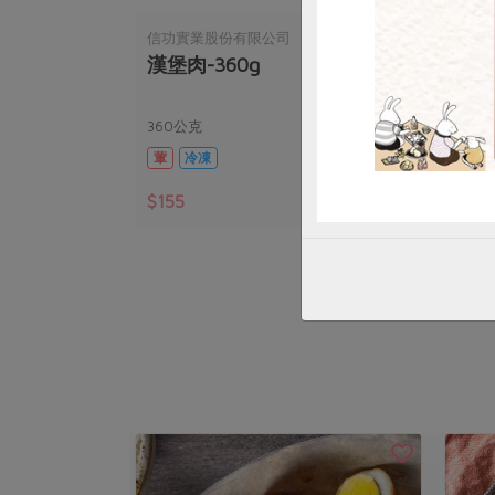
信功實業股份有限公司
信功
漢堡肉-360g
貢丸
360公克
300
葷
冷凍
葷
$155
$14
暫無庫存