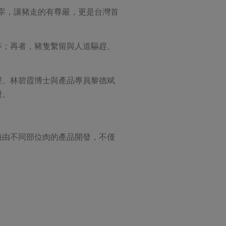
屠宰，讓豬走的有尊嚴，更是台灣首
等；再者，豬隻繫留與人道驅趕、
理、林碧霞博士與產品專員黎德斌
費。
藉由不同部位肉的產品開發，不僅