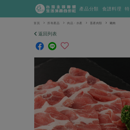
產品分類
食譜料理
特
首頁
所有產品
肉品・水產
畜產肉類
豬肉
返回列表