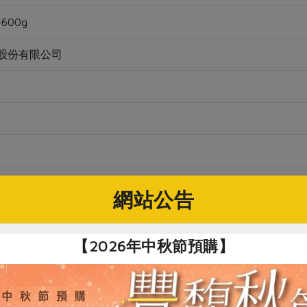
600g
股份有限公司
封可保存6個月
網站公告
證化管理，豬肉嚴格管控藥物殘留，於HACCP系統管控的工廠進
【2026年中秋節預購】
排，或醃漬後做成燒烤料理；也可切成肉絲來炒肉，具有多汁的