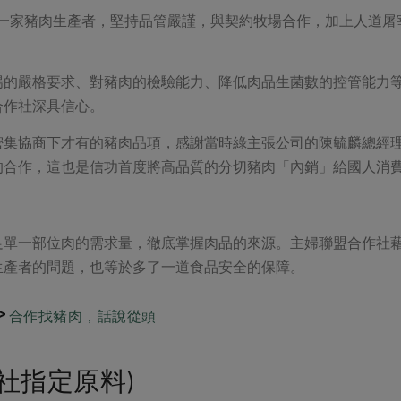
第一家豬肉生產者，堅持品管嚴謹，與契約牧場合作，加上人道
。
場的嚴格要求、對豬肉的檢驗能力、降低肉品生菌數的控管能力
合作社深具信心。
密集協商下才有的豬肉品項，感謝當時綠主張公司的陳毓麟總經
的合作，這也是信功首度將高品質的分切豬肉「內銷」給國人消
足單一部位肉的需求量，徹底掌握肉品的來源。主婦聯盟合作社
生產者的問題，也等於多了一道食品安全的保障。
>
合作找豬肉，話說從頭
社指定原料)