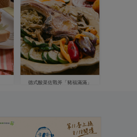
德式酸菜佐戰斧「豬福滿滿」