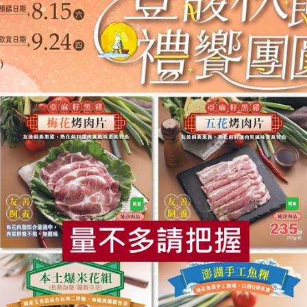
關鍵字
# 信功
# 豬肉
你可能有興趣的產品
食
RPET
食譜
減硝酸鹽
雞蛋
食安
共同