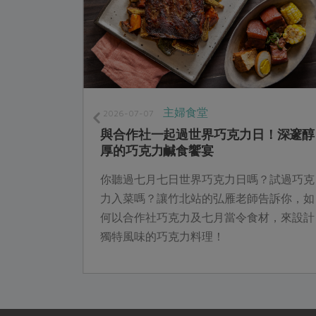
主婦食堂
2026-07-07
！
與合作社一起過世界巧克力日！深邃醇
厚的巧克力鹹食饗宴
在陳淑蓉眼
你聽過七月七日世界巧克力日嗎？試過巧克
烹調簡便的
力入菜嗎？讓竹北站的弘雁老師告訴你，如
平時晚餐經
何以合作社巧克力及七月當令食材，來設計
富的食材，
獨特風味的巧克力料理！
方式，將滿