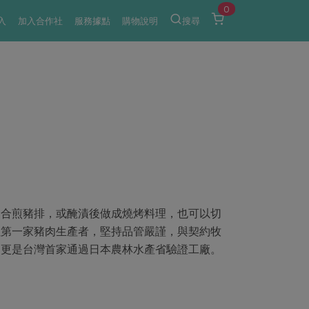
0
入
加入合作社
服務據點
購物說明
搜尋
適合煎豬排，或醃漬後做成燒烤料理，也可以切
社第一家豬肉生產者，堅持品管嚴謹，與契約牧
，更是台灣首家通過日本農林水產省驗證工廠。