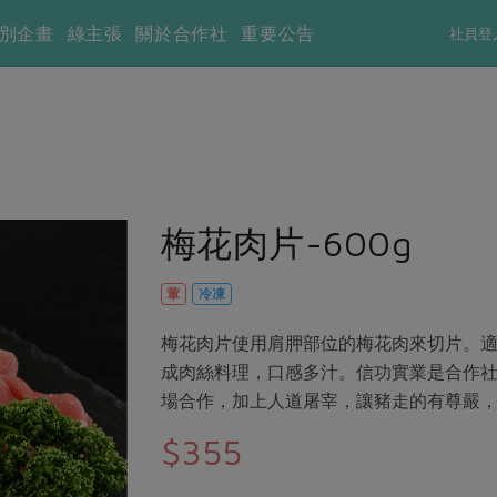
別企畫
綠主張
關於合作社
重要公告
社員登
梅花肉片-600g
葷
冷凍
梅花肉片使用肩胛部位的梅花肉來切片。
成肉絲料理，口感多汁。信功實業是合作
場合作，加上人道屠宰，讓豬走的有尊嚴
$355