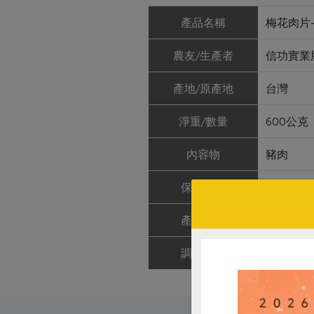
產品名稱
梅花肉片-
農友/生產者
信功實業
產地/原產地
台灣
淨重/數量
600公克
內容物
豬肉
保存條件
冷凍未開
產品說明
豬隻身分
調理方式
適合煎豬