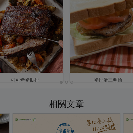
可可烤豬肋排
豬排蛋三明治
相關文章