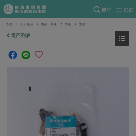
搜尋
選單
產品分類
首頁
所有產品
肉品・水產
水產
漁類
當季蔬果
返回列表
食譜料理
一籃菜
當令水果
食材
特別企畫
芽苗類
蕈菇類
米食
預購活動
綠主張
辛香料類
麵食
把最好的台灣味帶回家！
觀點文章
關於合作社
肉食
奶蛋豆・五穀
防災用品預購圓滿結束
主婦食堂
一籃菜真心話
海鮮
蛋
乳製品
認識合作社
重要公告
2026年端午節預購圓滿結束
社內大小事
合作聯合國
常備菜
豆製品
米麵雜糧
關於我們
更多預購活動
產品故事
生活提案
蔬食
合作社組織
肉品・水產
樂齡生活
親子食育
蛋料理
當季產品
員工與求才