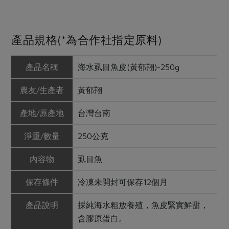
產品規格(*為合作社指定原料)
產品名稱
海水虱目魚皮(黃郁翔)-250g
農友/生產者
黃郁翔
產地/原產地
台灣台南
淨重/數量
250公克
內容物
虱目魚
保存條件
冷凍未開封可保存12個月
產品說明
採純海水粗放養殖，魚皮緊實鮮甜，
含膠原蛋白。