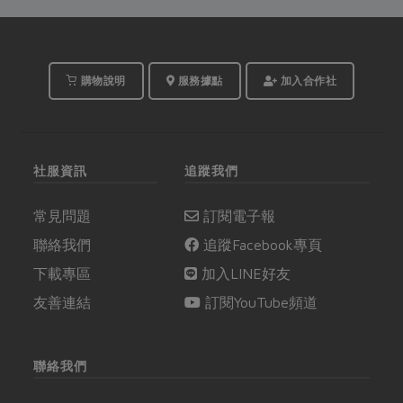
想吃卻不願意出門；所
與敬畏不言而喻。萬物
以，本次綠主張邀請台
平等，海洋資源也並非
南分社社員怡慈，設計
不虞匱乏，永續環境才
兩道能補充豐富營養的
有未來。
購物說明
服務據點
加入合作社
當季蔬果土鍋料理，讓
社員在一天的勞動過
後，用土地的能量療癒
身心。
社服資訊
追蹤我們
常見問題
訂閱電子報
聯絡我們
追蹤Facebook專頁
下載專區
加入LINE好友
友善連結
訂閱YouTube頻道
聯絡我們