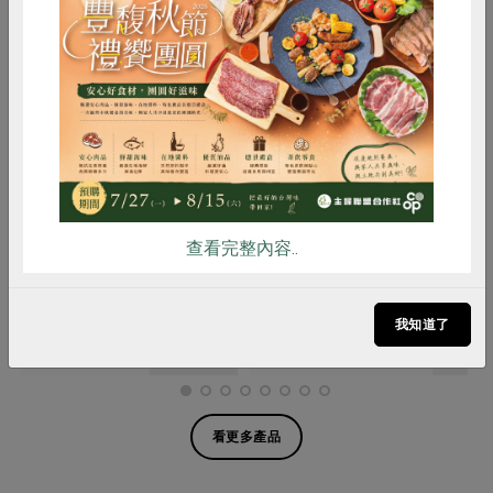
惜食
RPET
食譜
減硝酸鹽
雞蛋
食安
共同購買
黃郁翔
黃郁翔
海水去刺虱目魚背肉(黃郁
海水虱目魚柳(黃郁翔)-250g
查看完整內容..
翔)-300g
300公克
250公克
葷
冷凍
葷
冷凍
我知道了
$99
$99
暫無庫存
看更多產品