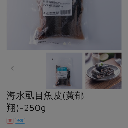
畜產肉類
水產
廚房瑜伽
合作25-經典快閃最後一週
水畜加工品
料理方式
產品檢驗
合作25-精選產品第四彈
關注議題
烘焙．點心
自主把關
合作25-精選產品第三彈
調理食材・點心
減硝酸鹽
惜食
醬料
檢驗報告
更多當季產品
調味醬料/南北貨
烘焙
非基改運動
支持本土農糧
湯品．鍋物
硝酸鹽檢驗
休閒零嘴
沖泡飲品
廢核運動
能源議題
漬物
議題活動
保健食品
減添加物
減塑減廢
涼拌沙拉
社員權益
主婦聯盟X樂齡網特約優惠案
公益金
食農教育
飲品
居家好物
合作社法規
30%rPET紅烏龍茶
更多議題
美妝保養
個人清潔
社務專區
2024農業發展計畫年度報告
海水虱目魚皮(黃郁
主題食譜
生活者e週報
家庭清潔
織品
選舉專區
更多議題活動
翔)-250g
異國料理
日用品
圖書禮品
綠主張月刊
年菜食譜
防災用品
最新消息
把最好的台灣味帶回家！
葷
冷凍
典藏閱覽室
養身食補