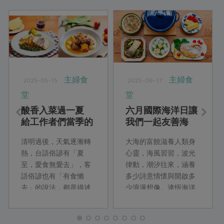
主婦食
主婦食
2025-05-15
2025-06-17
堂
堂
酸香入菜過一夏
六月國際海洋日讓
給工作者們當季的
我們一起友善海
療癒力量
洋、永續上桌
清明過後，天氣逐漸轉
大海的富饒滋養人類身
熱，台語俗諺有「夏
心靈，海風習習，波光
至，愛食無愛去」，客
律動，潮汐往來，涵養
語俗諺也有「有食懶
多少詩意情懷與開啟多
去」的說法，都是描述
少浪漫想像。達悟海洋
因為氣候變化感到身心
作家夏曼‧ 藍波安就曾說
疲勞的狀態，就算有美
過︰「我願是那片海洋
味的食物，也只是心裡
的魚鱗」對海洋的深情