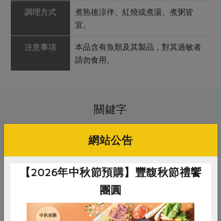
調理方式
煮熟後涼伴、紅燒或煮湯、煮粥皆
宜。
注意事項
本品含有魚類及其製品，對其過敏者
請勿食用。
關鍵字
# 黃郁翔
# 虱目魚
# 水產海鮮
網站公告
【2026年中秋節預購】豐馥秋節禮饗
你可能有興趣的產品
團圓