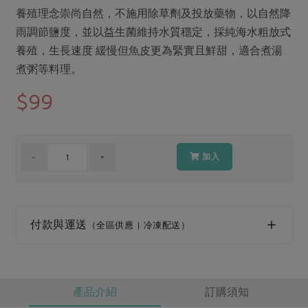
媒體報導
最新產品
養殖理念崇尚自然，不施用除草劑及投放藥物，以自然降
節慶大餐
下載專區
雨調節鹽度，並以益生菌維持水質穩定，採純海水粗放式
優惠專區
養殖，生長速度 緩慢但魚皮更為緊實且鮮甜，適合煮湯
高麗菜海鮮煎餅
煮粥等料理。
地區活動
素食專區
$99
社務會議
地區活動
樂齡友善
活動報下載
加入
付款與運送
（全區供應 | 冷凍配送）
產品介紹
訂購須知