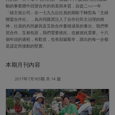
媒體報導
最新產品
動的事業體中回望合作的初衷與本質，自從二○○一年
節慶大餐
下載專區
「綠主張公司」在一七九九位社員的期盼下轉型為「主婦
優惠專區
聯盟合作社」，為共同購買注入了合作社民主治理的精
高麗菜海鮮煎餅
神，社員的共同參與及互助合作蓄積成長的養分。我們學
地區活動
素食專區
習合作、互相包容，我們需要彼此，也被彼此需要。十六
社務會議
地區活動
個年頭的過程，有歡笑，也有顛簸艱辛，踏出的每一步都
樂齡友善
是謀定而後動的堅實。
活動報下載
本期月刊內容
2017年7月165期 共 14 篇