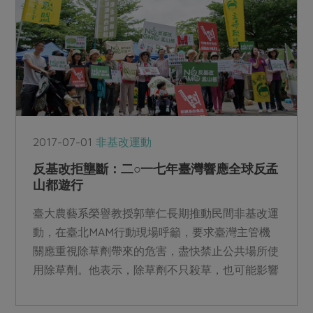
2017-07-01
非基改運動
反基改拒壟斷：二○一七年臺灣響應全球反孟
山都遊行
臺大農藝系榮譽教授郭華仁長期推動民間非基改運
動，在臺北MAM行動現場呼籲，要求臺灣主管機
關應重視除草劑帶來的危害，盡快禁止公共場所使
用除草劑。他表示，除草劑不只殺草，也可能影響
微生物與某些動物的...