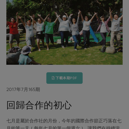
畜產肉類
水產
廚房瑜伽
傳到心坎裡，誠心又澎派
水畜加工品
料理方式
產品檢驗
合作25-經典快閃最後一週
關注議題
烘焙．點心
自主把關
合作25-精選產品第四彈
調理食材・點心
減硝酸鹽
惜食
醬料
檢驗報告
更多當季產品
調味醬料/南北貨
烘焙
非基改運動
支持本土農糧
湯品．鍋物
硝酸鹽檢驗
休閒零嘴
沖泡飲品
廢核運動
能源議題
漬物
議題活動
保健食品
減添加物
減塑減廢
涼拌沙拉
社員權益
主婦聯盟X樂齡網特約優惠案
公益金
食農教育
飲品
居家好物
下載本期PDF
合作社法規
30%rPET紅烏龍茶
更多議題
美妝保養
個人清潔
社務專區
2017年7月165期
2024農業發展計畫年度報告
主題食譜
生活者e週報
家庭清潔
織品
選舉專區
更多議題活動
回歸合作的初心
異國料理
日用品
圖書禮品
綠主張月刊
年菜食譜
防災用品
最新消息
傳到心坎裡，誠心又澎派
七月是屬於合作社的月份，今年的國際合作節正巧落在七
典藏閱覽室
養身食補
月的第一天 ( 每年七月的第一個週六 )，讓我們在持續滾