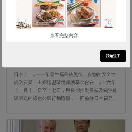
查看完整內容..
2017-07-01
廢核運動
日本食品中的輻射風險與恐懼
我知道了
日本自二○一一年發生福島核災後，食物的安全性
備受質疑，主婦聯盟環境保護基金會在二○一六年
十二月十二日至十七日，與長期推動反核及關注能
源議題的綠色公民行動聯盟，一同前往日本福島、
櫪木等地進行食物中...