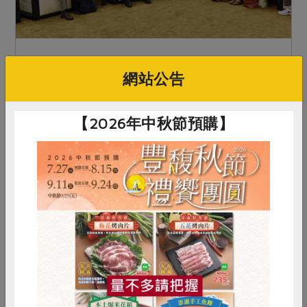
2017-07-01
合作聯合國
網站公告
合作社思想與制度的宣揚者─台灣合作事業發
展基金會
【2026年中秋節預購】
台灣合作事業發展基金會為財團法人組織，於民國
七十六年八月十二日經當時主管機關（ 原臺灣省
合作事業管理處）核准，並向臺中地方法院登記後
設立。回首來時路，在合作界前輩之辛勤耕耘及合
作社場之支持下，已...
惜食
RPET
食譜
減硝酸鹽
雞蛋
食安
共同購買