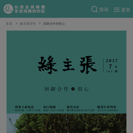
搜尋
選單
產品分類
首頁
綠主張月刊
回歸合作的初心
當季蔬果
食譜料理
一籃菜
當令水果
食材
特別企畫
芽苗類
蕈菇類
米食
預購活動
綠主張
辛香料類
麵食
把最好的台灣味帶回家！
觀點文章
關於合作社
肉食
奶蛋豆・五穀
防災用品預購圓滿結束
主婦食堂
一籃菜真心話
海鮮
蛋
乳製品
認識合作社
重要公告
2026年端午節預購圓滿結束
社內大小事
合作聯合國
常備菜
豆製品
米麵雜糧
關於我們
更多預購活動
產品故事
生活提案
蔬食
合作社組織
肉品・水產
樂齡生活
親子食育
蛋料理
當季產品
員工與求才