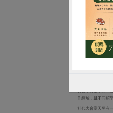
理事候選人楊婷琪發表
惜
2019年
為使大會進行順暢
出邁向幸福企業的
員滿意度調查結果
王琇姿提出了全社
在產品開發時，已
52%，將成為年度
在下午的分組討論
大會中撤案；另一
作經驗，且不同類
社代大會當天另有