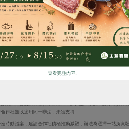
政見。（攝影／王琪君）
食
RPET
食譜
減硝酸鹽
雞蛋
食安
共同
營運工作推展重點與提案焦點
，在前一天的社代研習中，安排了營運方針報告和提案分組討論
各項計畫，並預告南部倉儲中心將於今年7月完工、9月啓用，是
，對利用的便利性不足，提出電子商務發展與規畫，預計在年底
塑膠包材盤點進度及短中長期計畫，包括以公益金資助新包材的
查看完整內容..
對包材做過選擇和檢視，在盤點後短期內仍有努力空間的，是社
加強推動的重點。總社生活材委員會並安排包材的共學，期待以
中，由社代提案的「建議產品下架流程納入社務系統參與」一案
案建請理事會研議社間合作辦法，並納入章程，經討論後多數社
型合作社難以適用同一辦法，未獲支持。
一臨時動議案，建請合作社積極推動減塑，辦法為選擇一站所實