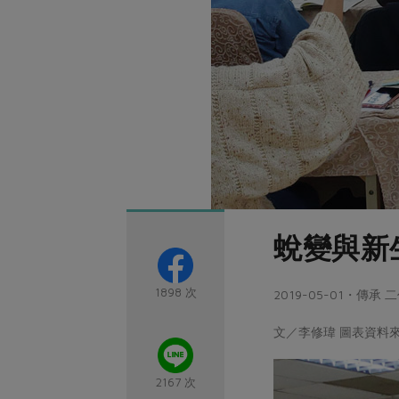
蛻變與新
1898 次
2019-05-01・傳承
文／李修瑋 圖表資料來
2167 次