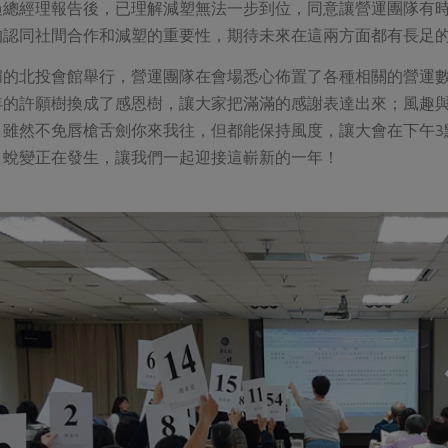
過總經理報告後，已理解減塑無法一步到位，同意讓營運團隊有
均認同社間合作和減塑的重要性，期待未來在這兩方面都有長足
媚的北投會館舉行，營運團隊在會場悉心佈置了各種相關的營運
年的許願樹換成了感恩樹，讓大家把滿滿的感謝表達出來；風趣
，雖然不免唇槍舌劍你來我往，但都能保持風度，讓大會在下午3
，蛻變正在發生，讓我們一起迎接這嶄新的一年！