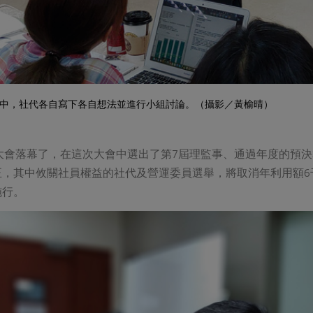
中，社代各自寫下各自想法並進行小組討論。（攝影／黃榆晴）
表大會落幕了，在這次大會中選出了第7屆理監事、通過年度的預
正，其中攸關社員權益的社代及營運委員選舉，將取消年利用額6
施行。