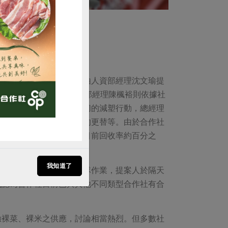
購買
。上午的營運團隊報告，由人資部經理沈文瑜提
一棟節能的綠建築；組織部經理陳楓裕則依據社
上線；另外，針對社員關切的減塑行動，總經理
研發、與生產者協商包材的更替等。由於合作社
內可回收再使用的網袋，目前回收率約百分之
科學的角度來面對問題。
我知道了
，社代們多表尊重營運團隊作業，提案人於隔天
代認為合作社目前已與其他不同類型合作社有合
驗裸菜、裸米之供應，討論相當熱烈。但多數社