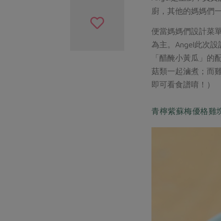
廚，其他的媽媽們
便當媽媽們設計菜
為主。Angel此
「醋醃小黃瓜」的配
菇類一起滷煮；而
即可看食譜唷！）
青檸紫蘇梅優格雞