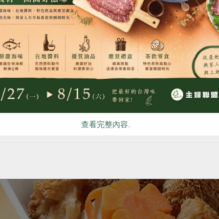
食
RPET
食譜
減硝酸鹽
雞蛋
食安
共同
查看完整內容..