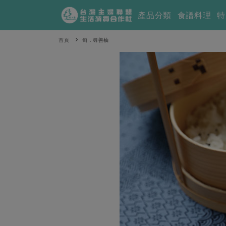
產品分類
食譜料理
特
首頁
旬．尋善柚