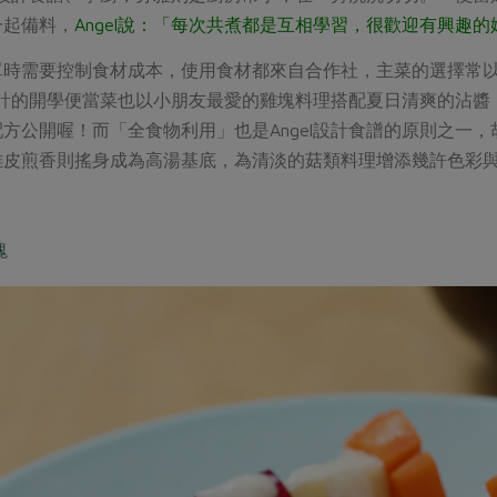
一起備料，
Angel說：「每次共煮都是互相學習，很歡迎有興趣
單時需要控制食材成本，使用食材都來自合作社，主菜的選擇常
次設計的開學便當菜也以小朋友最愛的雞塊料理搭配夏日清爽的沾
方公開喔！而「全食物利用」也是Angel設計食譜的原則之一
雞皮煎香則搖身成為高湯基底，為清淡的菇類料理增添幾許色彩
塊