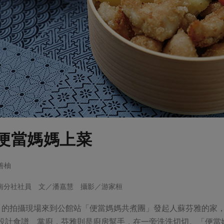
便當媽媽上菜
尋善柚
．北南分社社員 文／潘嘉慧 攝影／游家桓
的拍攝現場來到公館站「便當媽媽共煮團」發起人蘇芬雅的家，她
負責設計食譜、掌廚，芬雅則是廚房幫手，在一旁洗洗切切。「便