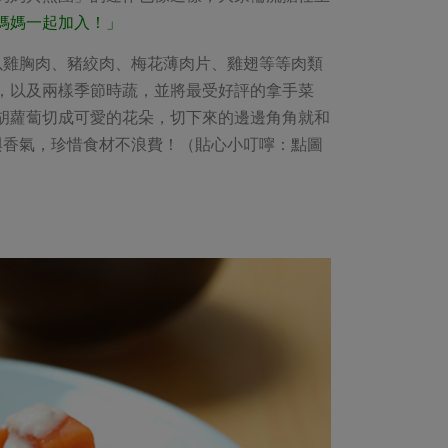
的媽媽一起加入！」
以雞胸肉、豬絞肉、梅花薄肉片、雞翅等等肉類
醬，以及兩樣季節時蔬，並將最受好評的拿手菜
，胡蘿蔔切成可愛的花朵，切下來的邊邊角角就和
與香氣，珍惜食材不浪費！（貼心小叮嚀：點圖