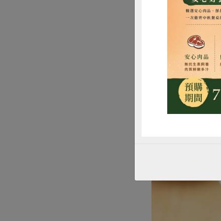
惜
醬燒雙菇