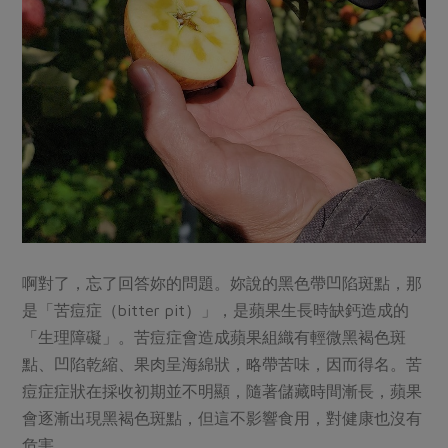
啊對了，忘了回答妳的問題。妳說的黑色帶凹陷斑點，那
是「苦痘症（bitter pit）」，是蘋果生長時缺鈣造成的
「生理障礙」。苦痘症會造成蘋果組織有輕微黑褐色斑
點、凹陷乾縮、果肉呈海綿狀，略帶苦味，因而得名。苦
痘症症狀在採收初期並不明顯，隨著儲藏時間漸長，蘋果
會逐漸出現黑褐色斑點，但這不影響食用，對健康也沒有
危害。