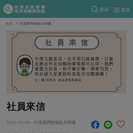
搜尋
選單
產品分類
首頁
打造我們的福祉共和國
當季蔬果
食譜料理
一籃菜
當令水果
食材
特別企畫
芽苗類
蕈菇類
米食
預購活動
綠主張
辛香料類
麵食
把最好的台灣味帶回家！
觀點文章
關於合作社
肉食
奶蛋豆・五穀
防災用品預購圓滿結束
主婦食堂
一籃菜真心話
海鮮
蛋
乳製品
認識合作社
重要公告
2026年端午節預購圓滿結束
社員來信
社內大小事
合作聯合國
常備菜
豆製品
米麵雜糧
關於我們
更多預購活動
產品故事
生活提案
蔬食
合作社組織
2022-12-05・打造我們的福祉共和國
肉品・水產
樂齡生活
親子食育
蛋料理
當季產品
員工與求才