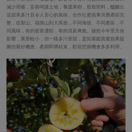
媒體報導
最新產品
減少用藥，妥善呵護土地，養護果樹，殷殷照料，醞釀出
節慶大餐
下載專區
這甜美多汁且令人安心的風味。合作社蜜蘋果供應產區完
優惠專區
整，從梨山、福壽山到大禹嶺，不同海拔、不同產區，不
高麗菜海鮮煎餅
同風味，有的蜜香濃郁，有的清新爽脆。雖然今年受天候
地區活動
素食專區
影響，果形較小，但一樣多汁香甜，是拓展鑑賞蜜蘋果版
社務會議
地區活動
圖的最好機會。產期即將結束，歡迎把握機會多多利用。
樂齡友善
活動報下載