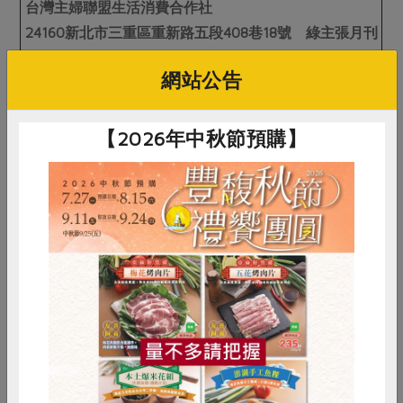
台灣主婦聯盟生活消費合作社
24160新北市三重區重新路五段408巷18號 綠主張月刊
收
網站公告
或E-mail 至：editor@hucc-coop.tw
【2026年中秋節預購】
惜食
RPET
食譜
減硝酸鹽
雞蛋
食安
共同購買