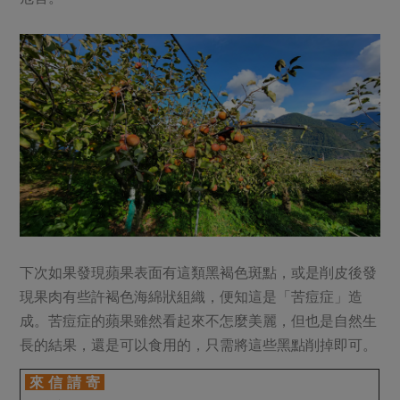
下次如果發現蘋果表面有這類黑褐色斑點，或是削皮後發
現果肉有些許褐色海綿狀組織，便知這是「苦痘症」造
成。苦痘症的蘋果雖然看起來不怎麼美麗，但也是自然生
長的結果，還是可以食用的，只需將這些黑點削掉即可。
來 信 請 寄