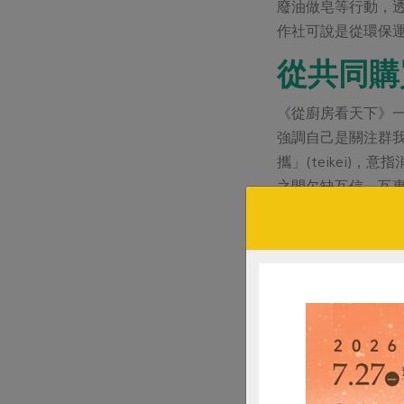
廢油做皂等行動，
作社可說是從環保
從共同購
《從廚房看天下》
強調自己是關注群
攜」(teikei
之間欠缺互信、互
但無論共同購買背
現，若要繼續發展
更能契合最初從鄰
主婦聯盟推動共同
聯盟基金會下招募
公司，台北、台中陸
續推動共同購買，