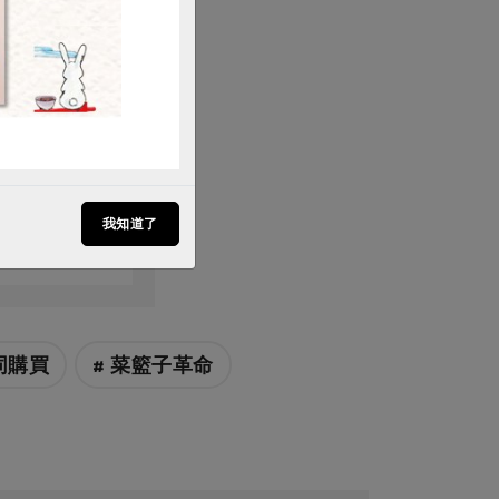
9月199期
月只做好豆腐
我知道了
同購買
# 菜籃子革命