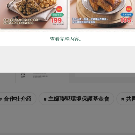
查看完整內容..
原文刊登於 2020年0
手工撈泡加燜煮 茶
# 合作社介紹
# 主婦聯盟環境保護基金會
# 共