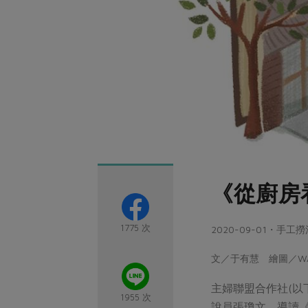
《從廚房
1775 次
2020-09-01・手
文／于有慧 繪圖／WA
主婦聯盟合作社(以
1955 次
說員張瓊文，導讀