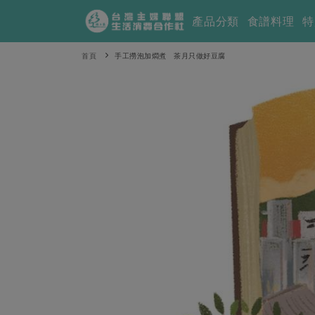
產品分類
食譜料理
特
首頁
手工撈泡加燜煮 茶月只做好豆腐