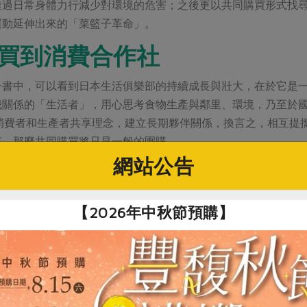
透過日常身體力行減少對環境的危害；之後更以共同購買形式找
運動延伸出來的「菜籃子革命」。
買到消費合作社
一書中，可以看到日本生活俱樂部的持續成長與壯大，在於它是
我關係的「生活者」，用心思考食物生產與鄰里、環境，乃至於
)，意指消費者和生產者共享理念，建立長期夥伴關係，換言之，相
惠，那麼共同購買將只是一般的團購。
網站公告
後的理想多高遠，其本身就是一種經濟行為。當經濟活動達到一
，必須組織化；消費合作社是「提高社員經濟利益與福祉、強調
里互惠而建立的共同購買精神，這正是日本生活俱樂部轉型為合
【2026年中秋節預購】
購買，與日本生活俱樂部處境相似，隨著參與擴大，也面臨組織
會員，於是共同購買獨立出來，為推廣、配送、合法執行業務，
續成立共同購買中心，一度是公司與合作社雙頭領導的狀態。直
營運至今。