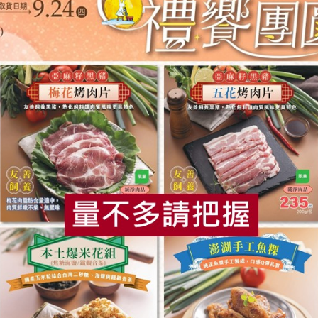
回歸現實營運後
請成立合作社時，堅持加上「生活」二字，顯示其深受日本生活
費者，更是能自主管理、建構理想生活網絡的生活者。
織形式，社員如何共同營運？書中也提及日本生活俱樂部在自主
」嚴重衝突，凸顯專職人員與社員間存在制度矛盾；「整豬採購
；「驅除洗潔劑運動」則是組織營運的路線之爭等。
週年的合作社，亦處於未來發展路線是否調整，內部社員治理系統
課題。日本生活俱樂部如何一次次的蛻變？值得我們參考借鑑。
食
RPET
食譜
減硝酸鹽
雞蛋
食安
共同
共同深化合作社的內涵與實踐。
妹會推動SDG-12 用責任消費讓地球永續
知識＋