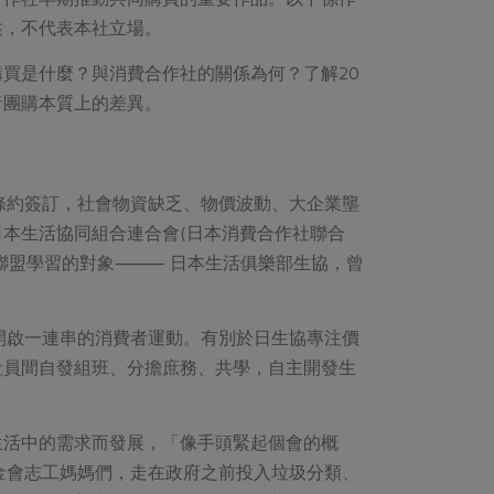
述，不代表本社立場。
買是什麼？與消費合作社的關係為何？了解20
者團購本質上的差異。
條約簽訂，社會物資缺乏、物價波動、大企業壟
本生活協同組合連合會(日本消費合作社聯合
婦聯盟學習的對象⸻ 日本生活俱樂部生協，曾
，開啟一連串的消費者運動。有別於日生協專注價
社員間自發組班、分擔庶務、共學，自主開發生
生活中的需求而發展，「像手頭緊起個會的概
金會志工媽媽們，走在政府之前投入垃圾分類、