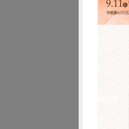
理想主義
當年主婦聯盟在申
買，社員不只是消
然而，以此作為組
社，如「工會事件
時，該由誰來執行
對照即將邁入20
何權責相符等諸多
惜
本單元歡迎投稿，
延伸閱讀：
亞細亞姐
原刊載單元：合作