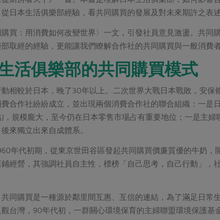
，從日本生活俱樂部經驗，看共同購買的發展及對未來期許之表
同購買：用消費如何改變世界〉一文，引發社員意見激盪。共同購
樂部取經的經驗，更能讓我們瞭解合作社的共同購買與一般消費
生活俱樂部的共同購買模式
行動相較於日本，晚了30年以上。二次世界大戰日本戰敗，安保
消費合作社紛紛成立，並出現兩個消費合作社的聯合組織：一是日
協)，規模龐大，至今仍在日本零售市場占有重要地位；一是主
，後來獨立出來自成體系。
960年代初期，從東京世田谷區發起共同購買價廉質優的牛奶
店鋪經營，其強調社員自主性，標榜「自己思考，自己行動」，
，共同購買是一種源於鄰里間互惠、互信的連結，為了滿足日常
反觀台灣，90年代初，一群關心環境保育的主婦聯盟環境保護基