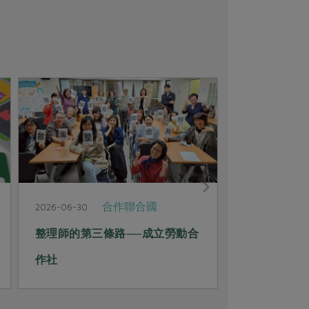
合作聯合國
2026-06-30
2026-06-29
整理師的第三條路──成立勞動合
共伴生活 
作社
熱血環保媽