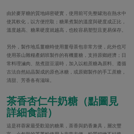
媒體報導
最新產品
節慶大餐
下載專區
由於麥芽糖的質地綿密硬實，使用前可先整罐泡在熱水中
優惠專區
使其軟化，以方便挖取；糖果煮製的溫度與硬度成正比，
高麗菜海鮮煎餅
溫度越高、糖果硬度就越高，也較容易塑型且更易保存。
地區活動
素食專區
社務會議
地區活動
另外，製作地瓜薑糖時使用薑母茶包非常方便，此外也可
樂齡友善
活動報下載
使用茶山雜糧產銷班製作的有機薑糖，支持原鄉經濟；日
常料理滷肉、熬煮甜豆湯時，加入以粗蔗糖為原料、遵循
古法自然結晶製成的原色冰糖，或原鄉製作的手工蔗糖，
清甜、芳香各有滋味。
茶香杏仁牛奶糖（點圖見
詳細食譜）
這是祥蓉家最受歡迎的糖果，茶香與奶香兼具，層次豐
富。小包裝的茶菁粉使用上非常方便，粉質細緻不結塊，