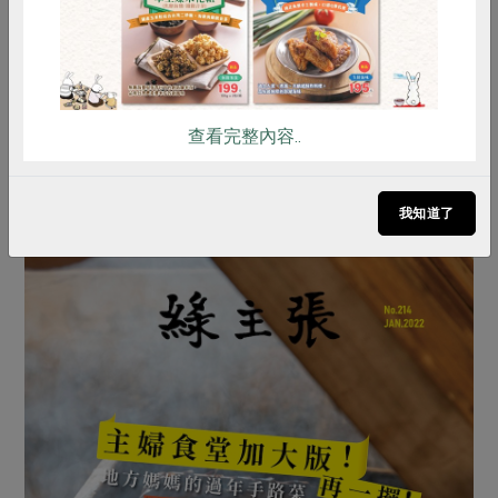
主婦聯盟合作社台中分社麻園頭站教作
講師，曾從事烘焙相關工作，育有二
女。為了尋找製作蛋糕的天然食材而加
入合作社，後來應區會邀請帶領親子烘
焙課、研製米穀粉等多樣烘焙食譜，家
查看完整內容..
人和社員們一聲聲「好好吃」的讚嘆，
就是她樂此不疲的動力來源。
我知道了