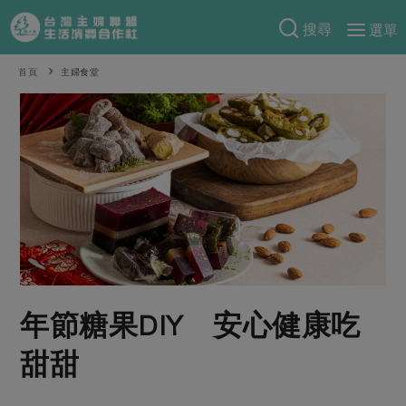
搜尋
選單
產品分類
首頁
主婦食堂
當季蔬果
食譜料理
一籃菜
當令水果
食材
特別企畫
芽苗類
蕈菇類
米食
預購活動
綠主張
辛香料類
麵食
把最好的台灣味帶回家！
觀點文章
關於合作社
肉食
奶蛋豆・五穀
防災用品預購圓滿結束
主婦食堂
一籃菜真心話
海鮮
蛋
乳製品
認識合作社
重要公告
2026年端午節預購圓滿結束
年節糖果DIY 安心健康吃
社內大小事
合作聯合國
常備菜
豆製品
米麵雜糧
關於我們
更多預購活動
產品故事
生活提案
蔬食
甜甜
合作社組織
肉品・水產
樂齡生活
親子食育
蛋料理
當季產品
員工與求才