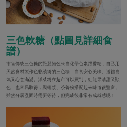
三色軟糖（點圖見詳細食
譜）
市售傳統三色糖的艷麗顏色來自化學色素跟香精，自己用
天然食材製作色彩繽紛的三色糖，自食安心美味、送禮喜
氣又心意滿滿。洋菜粉在超市可以買到，紅龍果清甜又顯
色，也容易取得，與椰漿、茶菁粉搭配起來味道很豐富。
雖然分層凝固時需要等待，但完成後非常有成就感呢！