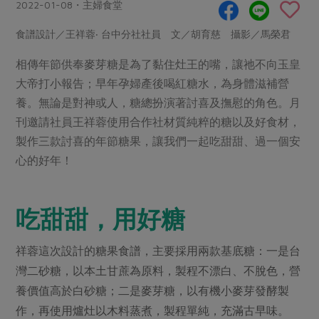
畜產肉類
水產
2022-01-08・主婦食堂
廚房瑜伽
傳到心坎裡，誠心又澎派
水畜加工品
料理方式
食譜設計／王祥蓉‧ 台中分社社員 文／胡育慈 攝影／馬榮君
產品檢驗
合作25-經典快閃最後一週
關注議題
烘焙．點心
相傳年節供奉麥芽糖是為了黏住灶王的嘴，讓祂不向玉皇
自主把關
合作25-精選產品第四彈
調理食材・點心
減硝酸鹽
惜食
醬料
大帝打小報告；早年孕婦產後喝紅糖水，為身體滋補營
檢驗報告
更多當季產品
調味醬料/南北貨
烘焙
非基改運動
支持本土農糧
養。無論是對神或人，糖總扮演著討喜及撫慰的角色。月
湯品．鍋物
硝酸鹽檢驗
刊邀請社員王祥蓉使用合作社材質純粹的糖以及好食材，
休閒零嘴
沖泡飲品
廢核運動
能源議題
漬物
製作三款討喜的年節糖果，讓我們一起吃甜甜、過一個安
議題活動
保健食品
減添加物
減塑減廢
涼拌沙拉
心的好年！
社員權益
主婦聯盟X樂齡網特約優惠案
公益金
食農教育
飲品
居家好物
合作社法規
30%rPET紅烏龍茶
更多議題
吃甜甜，用好糖
美妝保養
個人清潔
社務專區
2024農業發展計畫年度報告
主題食譜
生活者e週報
家庭清潔
織品
選舉專區
更多議題活動
祥蓉這次設計的糖果食譜，主要採用兩款基底糖：一是台
異國料理
日用品
圖書禮品
灣二砂糖，以本土甘蔗為原料，製程不漂白、不脫色，營
綠主張月刊
年菜食譜
養價值高於白砂糖；二是麥芽糖，以有機小麥芽發酵製
防災用品
最新消息
傳到心坎裡，誠心又澎派
作，再使用爐灶以木料蒸煮，製程單純，充滿古早味。
典藏閱覽室
養身食補