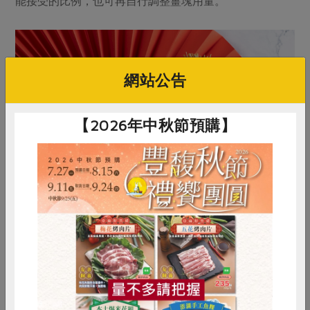
能接受的比例，也可再自行調整薑塊用量。
網站公告
【2026年中秋節預購】
惜食
RPET
食譜
減硝酸鹽
雞蛋
食安
共同購買
王祥蓉