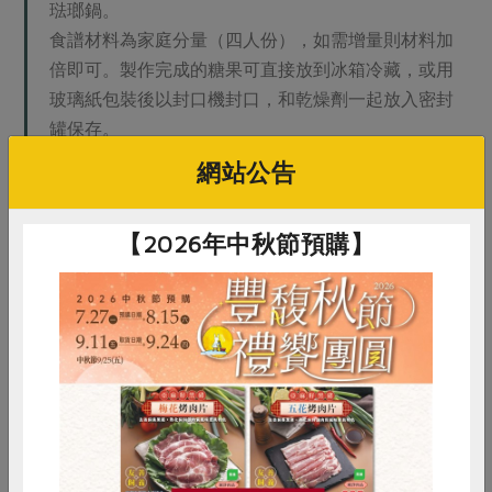
琺瑯鍋。
食譜材料為家庭分量（四人份），如需增量則材料加
倍即可。製作完成的糖果可直接放到冰箱冷藏，或用
玻璃紙包裝後以封口機封口，和乾燥劑一起放入密封
罐保存。
網站公告
【2026年中秋節預購】
惜食
RPET
食譜
減硝酸鹽