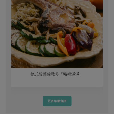
德式酸菜佐戰斧「豬福滿滿」
更多年菜食譜