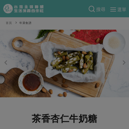
搜尋
選單
產品分類
首頁
年菜食譜
當季蔬果
食譜料理
一籃菜
當令水果
食材
特別企畫
芽苗類
蕈菇類
米食
預購活動
綠主張
辛香料類
麵食
把最好的台灣味帶回家！
觀點文章
關於合作社
肉食
奶蛋豆・五穀
防災用品預購圓滿結束
主婦食堂
一籃菜真心話
海鮮
蛋
乳製品
認識合作社
重要公告
2026年端午節預購圓滿結束
社內大小事
合作聯合國
常備菜
豆製品
米麵雜糧
關於我們
更多預購活動
產品故事
生活提案
蔬食
合作社組織
茶香杏仁牛奶糖
肉品・水產
樂齡生活
親子食育
蛋料理
當季產品
員工與求才