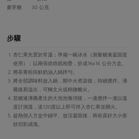
媒體報導
最新產品
麥芽糖 30 公克
節慶大餐
下載專區
優惠專區
高麗菜海鮮煎餅
地區活動
素食專區
步驟
社務會議
地區活動
樂齡友善
杏仁果先置於常溫；準備一碗冰水（測量糖液凝固度
活動報下載
使用）；以兩張烘焙紙相疊，折成16x16 公分方盒。
將茶菁粉與鮮奶油入鍋拌勻。
將全部調味料放入鍋，開中火煮滾後，持續攪拌。沸
騰後易溢出，可轉文火或稍微離火。
當糖液沸騰產生的大泡泡漸消後，一邊攪拌一邊以溫
度計測溫，達120度以上即可拌入杏仁果並關火。
趁熱倒入方盒中鋪平、放涼凝固後，再依喜好大小形
狀切割成塊。