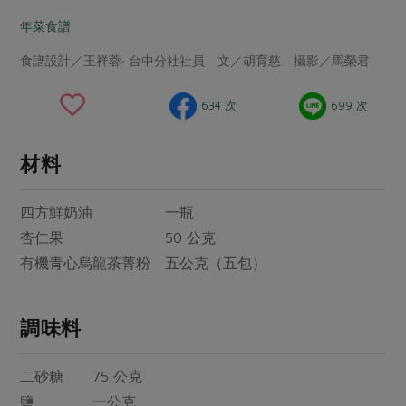
畜產肉類
水產
廚房瑜伽
傳到心坎裡，誠心又澎派
年菜食譜
水畜加工品
料理方式
產品檢驗
合作25-經典快閃最後一週
關注議題
食譜設計／王祥蓉‧ 台中分社社員 文／胡育慈 攝影／馬榮君
烘焙．點心
自主把關
合作25-精選產品第四彈
調理食材・點心
減硝酸鹽
惜食
醬料
634 次
699 次
檢驗報告
更多當季產品
調味醬料/南北貨
烘焙
非基改運動
支持本土農糧
湯品．鍋物
硝酸鹽檢驗
休閒零嘴
沖泡飲品
廢核運動
能源議題
材料
漬物
議題活動
保健食品
減添加物
減塑減廢
涼拌沙拉
四方鮮奶油 一瓶
社員權益
主婦聯盟X樂齡網特約優惠案
公益金
食農教育
飲品
杏仁果 50 公克
居家好物
合作社法規
30%rPET紅烏龍茶
更多議題
有機青心烏龍茶菁粉 五公克（五包）
美妝保養
個人清潔
社務專區
2024農業發展計畫年度報告
主題食譜
生活者e週報
家庭清潔
織品
選舉專區
更多議題活動
調味料
異國料理
日用品
圖書禮品
綠主張月刊
年菜食譜
防災用品
最新消息
二砂糖 75 公克
傳到心坎裡，誠心又澎派
典藏閱覽室
養身食補
鹽 一公克