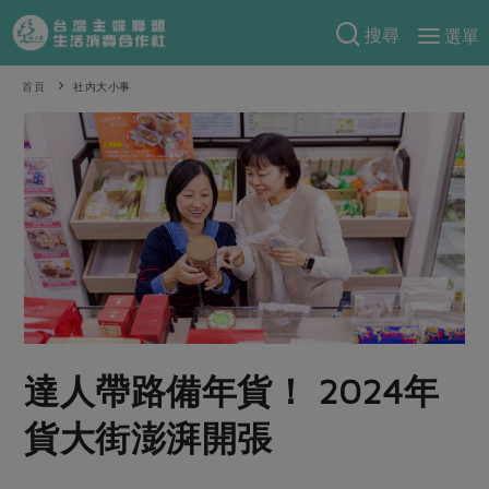
搜尋
選單
產品分類
首頁
社內大小事
當季蔬果
食譜料理
一籃菜
當令水果
食材
特別企畫
芽苗類
蕈菇類
米食
預購活動
綠主張
辛香料類
麵食
把最好的台灣味帶回家！
觀點文章
關於合作社
肉食
奶蛋豆・五穀
防災用品預購圓滿結束
主婦食堂
一籃菜真心話
海鮮
蛋
乳製品
認識合作社
重要公告
2026年端午節預購圓滿結束
達人帶路備年貨！ 2024年
社內大小事
合作聯合國
常備菜
豆製品
米麵雜糧
關於我們
更多預購活動
產品故事
生活提案
蔬食
貨大街澎湃開張
合作社組織
肉品・水產
樂齡生活
親子食育
蛋料理
當季產品
員工與求才