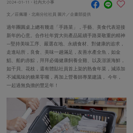
畜產肉類
水產
2024-01-11・社內大小事
廚房瑜伽
傳到心坎裡，誠心又澎派
水畜加工品
料理方式
文／莊佩珊・北南分社社員 圖片／企畫部提供
產品檢驗
合作25-經典快閃最後一週
關注議題
烘焙．點心
過年團圓桌上總有幾道「手路菜」，手藝、美食代表迎接
自主把關
合作25-精選產品第四彈
調理食材・點心
減硝酸鹽
惜食
醬料
新年的心意。合作社年貨大街產品延續手路菜敬重的精神
檢驗報告
更多當季產品
調味醬料/南北貨
烘焙
非基改運動
支持本土農糧
—堅持美味工序、嚴選在地、永續食材、對健康的追求，
湯品．鍋物
硝酸鹽檢驗
休閒零嘴
沖泡飲品
走進站所，良食、美味一趟滿足，友善水產全魚，如金
廢核運動
能源議題
漬物
議題活動
鯧、船釣赤鯮，拜拜必備健康飼養全雞、以及澎派海鮮，
保健食品
減添加物
減塑減廢
涼拌沙拉
如干貝、花枝，還有體貼社員首上架的熟食年菜，減添加
社員權益
主婦聯盟X樂齡網特約優惠案
公益金
食農教育
不減風味的糖果零嘴，再加上營養師專業建議， 今年，
飲品
居家好物
合作社法規
30%rPET紅烏龍茶
更多議題
一起過無負擔的豐足年！
美妝保養
個人清潔
社務專區
2024農業發展計畫年度報告
主題食譜
生活者e週報
家庭清潔
織品
選舉專區
更多議題活動
異國料理
日用品
圖書禮品
綠主張月刊
年菜食譜
防災用品
最新消息
傳到心坎裡，誠心又澎派
典藏閱覽室
養身食補