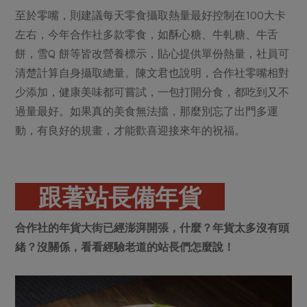
至於零嘴，則建議每天零食攝取熱量最好控制在100大卡
左右，今年合作社多款零食，如酥心糖、牛軋糖、牛舌
餅，雪Q 餅等皆改營養標示，貼心提供單份熱量，社員可
清楚計算自身攝取總量。陳文君也說明，合作社零嘴相對
少添加，健康美味都可嘗試，一包打開分食，都吃到又不
過量最好。如果真的美食無法擋，那麼別忘了出門多運
動，有良好的規畫，才能歡喜迎接來年的祝福。
跟著站長備年貨
合作社的年貨大街已經澎湃開張，什麼？年貨太多沒有頭
緒？沒關係，看看經驗老道的站長們怎麼說！