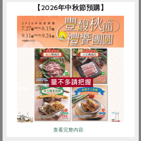
【2026年中秋節預購】
惜食
RPET
食譜
減硝酸鹽
雞蛋
食安
共同購買
除了魚、肉外，不妨用海鮮換口味。蘋果醋、番茄醬、醬
油混拌，淋到燙過的花枝、玉米筍，並加入洋蔥絲、番茄
丁，冷藏半小時就是解膩的「花枝冷盤」。
陳品孜・美術館站長
查看完整內容..