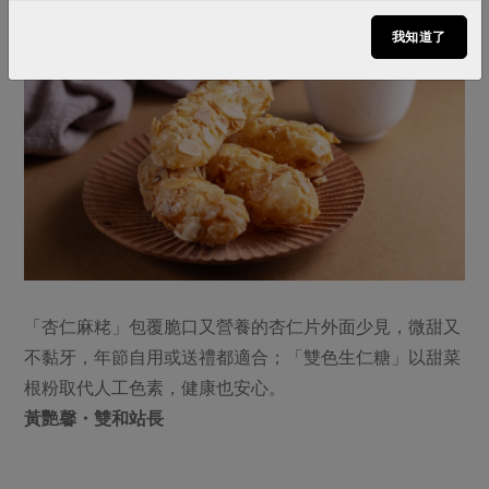
我知道了
「杏仁麻粩」包覆脆口又營養的杏仁片外面少見，微甜又
不黏牙，年節自用或送禮都適合；「雙色生仁糖」以甜菜
根粉取代人工色素，健康也安心。
黃艷馨・雙和站長