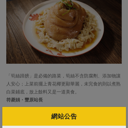
「筍絲蹄膀」是必備的路菜，筍絲不含防腐劑、添加物讓
人安心；上菜前擺上青花椰更顯華麗，未完食的則以煮熟
白菜鋪底，放上餘料又是一道美食。
符菱娟・豐原站長
網站公告