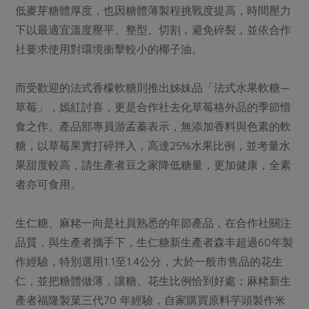
低麥芽糖體厚度，也因糖體薄製程挑戰度提高，時間壓力
下以最適宜溫度壓平、整型、切割，避免碎裂，並依合作
社要求使用對環境衝擊較小的椰子油。
而受歡迎的法式香檬軟糖則推出姊妹品「法式水果軟糖—
草莓」，嫣紅討喜，更是合作社去化草莓格外品的季節惜
食之作。產品部專員游孟蓁表示，無添加香料與色素的軟
糖，以草莓果實打碎拌入，高達25%水果比例，並考量水
果甜度較高，請生產者豆之家降低糖量，更加健康，全素
者亦可食用。
生仁糖、麻粩一向是社員熟悉的年節產品，在合作社關注
品質，與生產者攜手下，生仁糖新生產者森丰超過60年製
作經驗，特別選用1.1至1.4公分，大於一般市售品的花生
仁，並把糖體做薄，讓糖、花生比例恰到好處；麻粩新生
產者福隆製菓三代70 年經驗，自家購買原料芋頭製作米