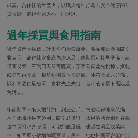
成真。合作社的生產者，以職人精神打造出安全健康的年
貨大街，值得全家大小一同逛逛。
過年採買與食用指南
過年肯定大採買，計畫性消費最重要。產品部營養師陳文
君表示，合作社水畜產為冷凍品，效期長可提早準備；蔬
果類易壞，三到四天前再購買，葉菜發黃處先挑掉，擦乾
或晾乾再冷藏；根莖類則置放陰涼處。冰箱冷藏八分滿，
以利降溫也最省電，食材先進先出，含汁液者擺下層以避
免污染。
年節期間一般人增胖約二到三公斤。怎麼吃得健康又滿
足？此時蔬果有妙用，陳文君指出，蔬果的膳食纖維在腸
道中吸附水會膨脹，可增加飽足感，建議在湯品或菜餚
中，如客家小炒增加蔬菜量，另外，她也推薦富含蛋白質