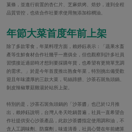
菓條，並進行前置的杏仁片、芝麻烘烤、焙炒，達到全程
品質管控，也依合作社要求使用無添加棕櫚油。
年節大菜首度年前上架
除了多款零食，年菜料理方面，賴婷鈺表示：「蔬果水畜
產等生鮮食材合作社幾乎一應俱全，但也觀察到許多社員
習慣接近過節時才想到要採購年貨，也希望有更簡單烹調
的需求。」於是今年首度推出熟食年菜，特別挑出備受歡
迎且年味濃厚的三款大菜，筍絲蹄膀、沙茶石斑魚頭鍋、
剝皮辣椒蕈菇雞湯於站所上架。
特別的是，沙茶石斑魚頭鍋的「沙茶醬」也已於12月推
出，賴婷鈺說明，台灣人冬天吃鍋普遍，社員一直希望合
作社提供安心沙茶產品，此款沙茶醬指定使用調和油，不
含人工調味劑、防腐劑，味道清香，社員心聲在年前總算