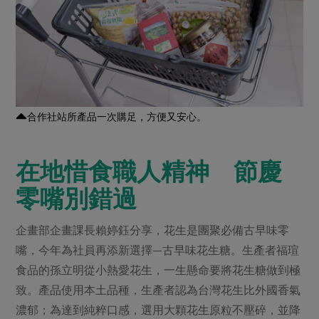
媒體報導
最新產品
節慶大餐
下載專區
優惠專區
高麗菜海鮮煎餅
地區活動
素食專區
社務會議
地區活動
合作社站所產品一次購足，方便又安心。
樂齡友善
活動報下載
在地惜食職人精神 節慶
零嘴別錯過
企畫部企畫課長賴婷鈺分享，花生是團聚必備古早味零
嘴，今年為社員再添新選擇—古早味花生糖。生產者福瑄
食品的孫立明從小熱愛花生，一生懸命要將花生糖做到極
致。產品使用本土品種，生產者認為台灣花生比外國香氣
濃郁；為達到純粹口感，選用大顆花生原粒不壓碎，並降