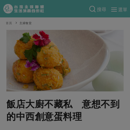
搜尋
選單
產品分類
首頁
主婦食堂
當季蔬果
食譜料理
一籃菜
當令水果
食材
特別企畫
芽苗類
蕈菇類
米食
預購活動
綠主張
辛香料類
麵食
把最好的台灣味帶回家！
觀點文章
關於合作社
肉食
奶蛋豆・五穀
防災用品預購圓滿結束
主婦食堂
一籃菜真心話
海鮮
蛋
乳製品
認識合作社
重要公告
2026年端午節預購圓滿結束
飯店大廚不藏私 意想不到
社內大小事
合作聯合國
常備菜
豆製品
米麵雜糧
關於我們
更多預購活動
產品故事
生活提案
蔬食
的中西創意蛋料理
合作社組織
肉品・水產
樂齡生活
親子食育
蛋料理
當季產品
員工與求才