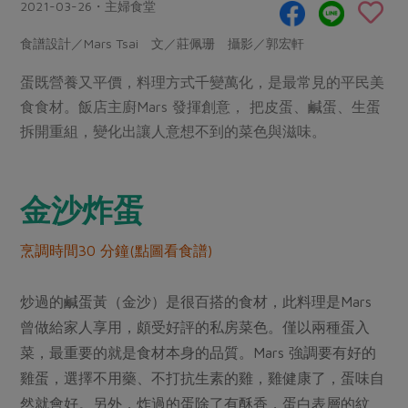
畜產肉類
水產
2021-03-26・主婦食堂
廚房瑜伽
合作25-經典快閃最後一週
水畜加工品
料理方式
食譜設計／Mars Tsai 文／莊佩珊 攝影／郭宏軒
產品檢驗
合作25-精選產品第四彈
關注議題
烘焙．點心
蛋既營養又平價，料理方式千變萬化，是最常見的平民美
自主把關
合作25-精選產品第三彈
調理食材・點心
減硝酸鹽
惜食
醬料
食食材。飯店主廚Mars 發揮創意， 把皮蛋、鹹蛋、生蛋
檢驗報告
更多當季產品
調味醬料/南北貨
烘焙
非基改運動
支持本土農糧
拆開重組，變化出讓人意想不到的菜色與滋味。
湯品．鍋物
硝酸鹽檢驗
休閒零嘴
沖泡飲品
廢核運動
能源議題
漬物
議題活動
保健食品
減添加物
減塑減廢
金沙炸蛋
涼拌沙拉
社員權益
主婦聯盟X樂齡網特約優惠案
公益金
食農教育
飲品
居家好物
合作社法規
烹調時間30 分鐘(點圖看食譜)
30%rPET紅烏龍茶
更多議題
美妝保養
個人清潔
社務專區
2024農業發展計畫年度報告
主題食譜
炒過的鹹蛋黃（金沙）是很百搭的食材，此料理是Mars
生活者e週報
家庭清潔
織品
選舉專區
更多議題活動
曾做給家人享用，頗受好評的私房菜色。僅以兩種蛋入
異國料理
日用品
圖書禮品
菜，最重要的就是食材本身的品質。Mars 強調要有好的
綠主張月刊
年菜食譜
防災用品
最新消息
雞蛋，選擇不用藥、不打抗生素的雞，雞健康了，蛋味自
把最好的台灣味帶回家！
典藏閱覽室
養身食補
然就會好。另外，炸過的蛋除了有酥香，蛋白表層的紋