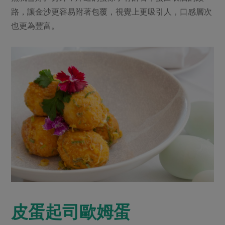
媒體報導
最新產品
路，讓金沙更容易附著包覆，視覺上更吸引人，口感層次
節慶大餐
下載專區
也更為豐富。
優惠專區
高麗菜海鮮煎餅
地區活動
素食專區
社務會議
地區活動
樂齡友善
活動報下載
皮蛋起司歐姆蛋