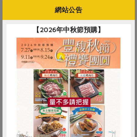
網站公告
【2026年中秋節預購】
Mars Tsai
香格里拉台北遠東國際大飯店，遠東Café自助餐廳主
廚，具有20年料理經驗。從精緻西餐到中式大菜均擅
長。認為料理要好吃，最重要的是食材的品質，好食
材不需繁複調味，應用在料理上，也盡量不用過多的
人工調味料，希望呈現食材最原本的味道。身為吃到
惜食
RPET
食譜
減硝酸鹽
飽餐廳的主廚，他最希望客人在體會他料理的手藝
雞蛋
食安
共同購買
時，也珍惜食物，取適量的餐點，好好享用每一道料
理、每一種食材的滋味。