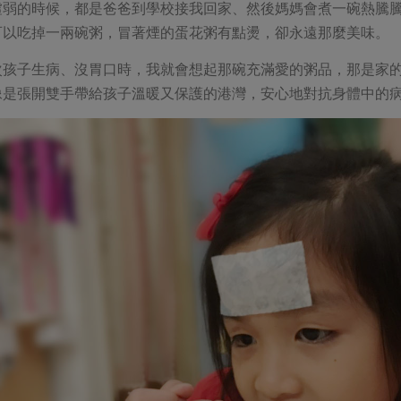
虛弱的時候，都是爸爸到學校接我回家、然後媽媽會煮一碗熱騰
可以吃掉一兩碗粥，冒著煙的蛋花粥有點燙，卻永遠那麼美味。
次孩子生病、沒胃口時，我就會想起那碗充滿愛的粥品，那是家
像是張開雙手帶給孩子溫暖又保護的港灣，安心地對抗身體中的