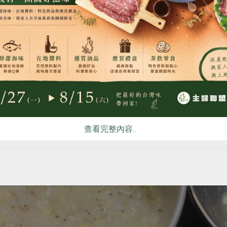
食
RPET
食譜
減硝酸鹽
雞蛋
食安
共同
查看完整內容..