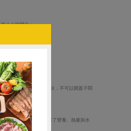
一些小小的變化：
、海鹽半匙。
，關小火加蓋子再5分後關火，不可以開蓋子悶
，再悶10分鐘，完成！
弱的身體接受，吃了米飯有了營養、熱量與水