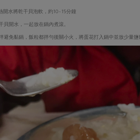
熱開水將乾干貝泡軟，約10~15分鐘
和干貝開水，一起放在鍋內煮滾。
拌避免黏鍋，飯粒都拌勻後關小火，將蛋花打入鍋中並放少量鹽