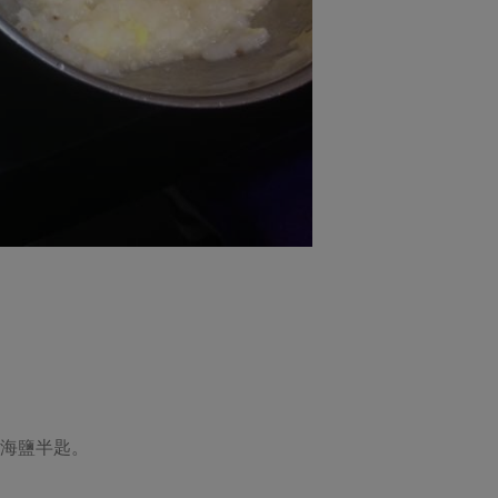
、海鹽半匙。