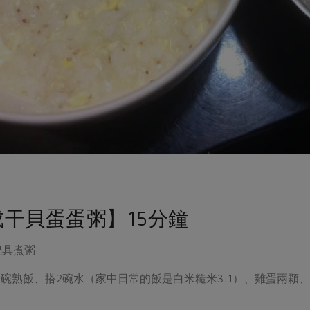
干貝蛋蛋粥】15分鐘
鍋具煮粥
1碗熟飯、搭2碗水（家中日常的飯是白米糙米3:1）、雞蛋兩顆