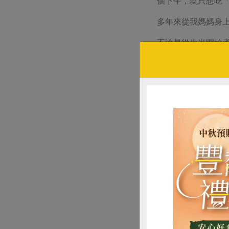
個下午，就只想吃
多年來從我媽媽身
不論是從生米開始
【生米熬成
用陶鍋或厚一點的
材料：1杯生米、
作法：
1）米和紅藜洗好，
20~25分鐘。
2）米熟透後，打蛋
因孩子在生病時的
分，身心都會有舒