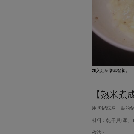
加入紅藜增添營養。
【熟米煮成
用陶鍋或厚一點的
材料：乾干貝1顆、
作法：