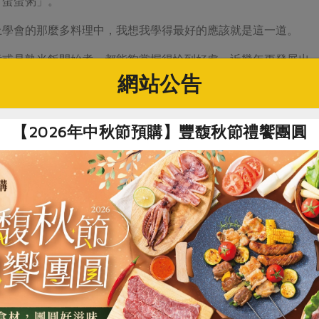
「蛋蛋粥」。
上學會的那麼多料理中，我想我學得最好的應該就是這一道。
煮或是熟米飯開始煮，都能夠掌握得恰到好處，近幾年更發展出
網站公告
蛋蛋粥】約30分鐘
鍋具煮粥
【2026年中秋節預購】豐馥秋節禮饗團圓
搭三杯水（我有再加一小匙紅藜就是照片裡的小點點）、雞蛋兩顆
放入陶鍋，加三杯水後加蓋，水煮滾後攪拌一下，再滾個5分鐘
花到鍋裡攪拌，加一小匙鹽，適量再加一點開水，然後攪拌加熱
味蕾特別敏感，簡單的米、蛋香與少許鹽巴搭配，很容易就讓虛
適感受。