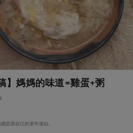
稿】媽媽的味道=雞蛋+粥
案
憶總是跟自己的童年連結。