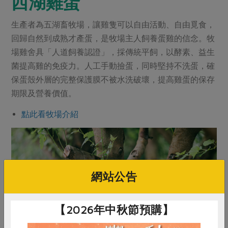
西湖雞蛋
生產者為五湖畜牧場，讓雞隻可以自由活動、自由覓食，
回歸自然到成熟才產蛋，是牧場主人飼養蛋雞的信念。牧
場雞舍具「人道飼養認證」，採傳統平飼，以酵素、益生
菌提高雞的免疫力。人工手動撿蛋，同時堅持不洗蛋，確
保蛋殼外層的完整保護膜不被水洗破壞，提高雞蛋的保存
期限及營養價值。
點此看牧場介紹
網站公告
【2026年中秋節預購】