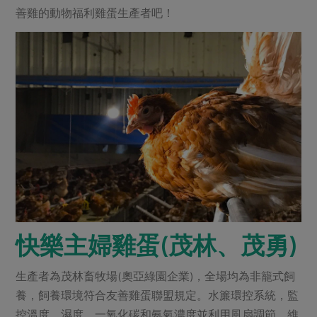
善雞的動物福利雞蛋生產者吧！
快樂主婦雞蛋(茂林、茂勇)
生產者為茂林畜牧場(奧亞綠園企業)，全場均為非籠式飼
養，飼養環境符合友善雞蛋聯盟規定。水簾環控系統，監
控溫度、濕度、一氧化碳和氨氣濃度並利用風扇調節，維