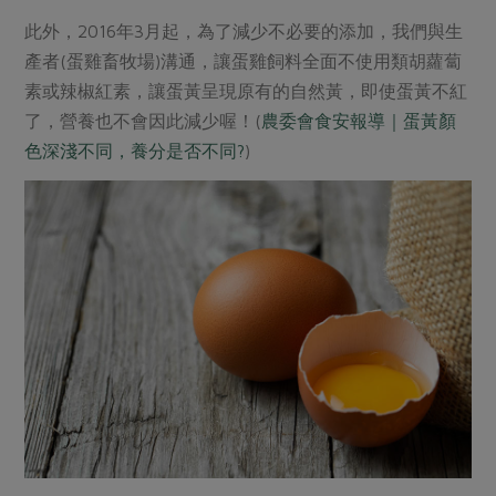
此外，2016年3月起，為了減少不必要的添加，我們與生
產者(蛋雞畜牧場)溝通，讓蛋雞飼料全面不使用類胡蘿蔔
素或辣椒紅素，讓蛋黃呈現原有的自然黃，即使蛋黃不紅
了，營養也不會因此減少喔！(
農委會食安報導｜蛋黃顏
色深淺不同，養分是否不同?
)