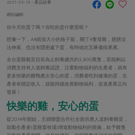
畜產肉類
水產
2021-03-19・產品故事
廚房瑜伽
傳到心坎裡，誠心又澎派
水畜加工品
料理方式
網站編輯
產品檢驗
合作25-經典快閃最後一週
關注議題
烘焙．點心
你今天吃蛋了嗎？你吃的是什麼蛋呢？
自主把關
合作25-精選產品第四彈
調理食材・點心
減硝酸鹽
惜食
醬料
想像一下，A4紙張大小的格子籠，關了4隻母雞，翅膀沒
檢驗報告
更多當季產品
調味醬料/南北貨
烘焙
非基改運動
支持本土農糧
湯品．鍋物
法伸展、也沒有隱密處下蛋，有時彼此互啄傷痕累累。
硝酸鹽檢驗
休閒零嘴
沖泡飲品
廢核運動
能源議題
漬物
全台蛋雞截至目前為止飼養總共約3,800萬隻，若能夠以
議題活動
保健食品
減添加物
減塑減廢
消費支持有人道飼養認證、注重動物福利的生產者，就有
涼拌沙拉
社員權益
主婦聯盟X樂齡網特約優惠案
公益金
食農教育
更多快樂的雞鴨產出安心的蛋，消費者吃到健康的蛋，生
飲品
居家好物
合作社法規
30%rPET紅烏龍茶
產者有穩定收入，就能持續改善動物福利，促進產業正向
更多議題
發展！
美妝保養
個人清潔
社務專區
2024農業發展計畫年度報告
主題食譜
生活者e週報
快樂的雞，安心的蛋
家庭清潔
織品
選舉專區
更多議題活動
異國料理
日用品
圖書禮品
綠主張月刊
從2014年開始，主婦聯盟合作社全面供應人道飼養雞蛋，
年菜食譜
防災用品
最新消息
把最好的台灣味帶回家！
鼓勵生產者(蛋雞畜牧場)增進動物福利的措施，給予雞隻
典藏閱覽室
養身食補