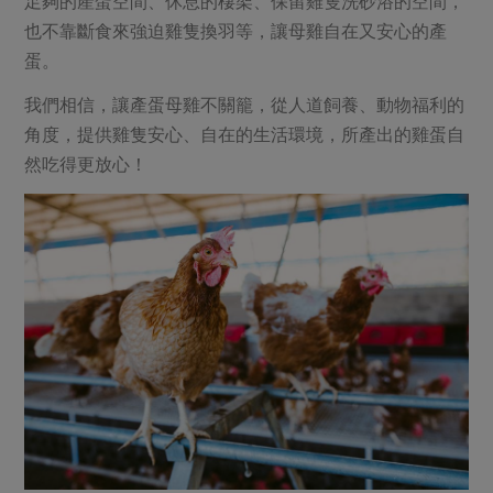
足夠的產蛋空間、休息的棲架、保留雞隻洗砂浴的空間，
媒體報導
最新產品
節慶大餐
也不靠斷食來強迫雞隻換羽等，讓母雞自在又安心的產
下載專區
蛋。
優惠專區
我們相信，讓產蛋母雞不關籠，從人道飼養、動物福利的
高麗菜海鮮煎餅
地區活動
素食專區
角度，提供雞隻安心、自在的生活環境，所產出的雞蛋自
社務會議
地區活動
然吃得更放心！
樂齡友善
活動報下載