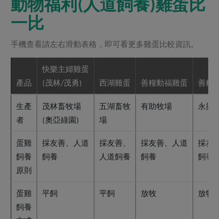
動物福利(人道飼養)雞蛋比
一比
手機查看請左右滑動表格，即可看更多雞蛋比較資訊。
快樂主婦雞蛋
產品
(茂林/茂勇)
西湖雞蛋
善糧動福雞蛋
善糧
生產
茂林畜牧場
五湖畜牧
有助牧場
永興
者
(奧亞綠園)
場
蛋雞
採友善、人道
採友善、
採友善、人道
採友
飼養
飼養
人道飼養
飼養
飼養
原則
蛋雞
平飼
平飼
放牧
放牧
飼養