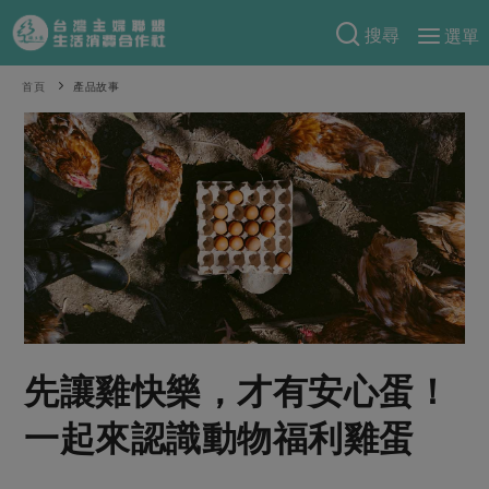
搜尋
選單
產品分類
首頁
產品故事
當季蔬果
食譜料理
一籃菜
當令水果
食材
特別企畫
芽苗類
蕈菇類
米食
預購活動
綠主張
辛香料類
麵食
把最好的台灣味帶回家！
觀點文章
關於合作社
肉食
奶蛋豆・五穀
防災用品預購圓滿結束
主婦食堂
一籃菜真心話
海鮮
蛋
乳製品
認識合作社
重要公告
2026年端午節預購圓滿結束
先讓雞快樂，才有安心蛋！
社內大小事
合作聯合國
常備菜
豆製品
米麵雜糧
關於我們
更多預購活動
產品故事
生活提案
蔬食
一起來認識動物福利雞蛋
合作社組織
肉品・水產
樂齡生活
親子食育
蛋料理
當季產品
員工與求才