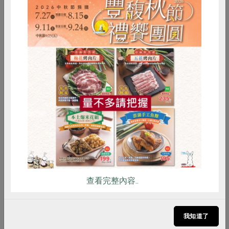
善糧放牧雞蛋
生產者為永興畜牧場，除維持放牧方式的人道飼養，也將
惜食
RPET
食譜
減硝酸鹽
飼料中的基改黃豆、玉米原料，改成非基改等級，支持非
雞蛋
食安
共同購買
基改邁向新里程碑。
自然放牧，增加雞隻傷病、雞蛋破損、產能降低風險，卻
換來牠們自由、快樂的生活空間。母雞產蛋六週前便開始
食用非基改玉米、黃豆，搭配維生素、礦物質和胺基酸等
原料製成之飼料。飼養全程不用藥物、不靠斷食強迫雞隻
換羽、不餵食額外添加色素之飼料。
查看完整內容..
點此看牧場介紹
我知道了