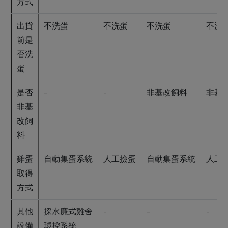
方式
出貨
不洗蛋
不洗蛋
不洗蛋
不洗
前是
否洗
蛋
是否
-
-
非基改飼料
非基
非基
改飼
料
雞蛋
自動集蛋系統
人工撿蛋
自動集蛋系統
人工
取得
方式
其他
採水廉式雞舍
-
-
-
設備
環控系統